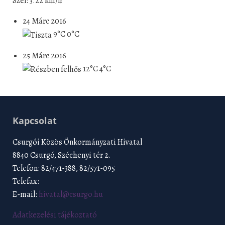
Szél: 3.22 km/h
24 Márc 2016
9°C
0°C
25 Márc 2016
12°C
4°C
Kapcsolat
Csurgói Közös Önkormányzati Hivatal
8840 Csurgó, Széchenyi tér 2.
Telefon: 82/471-388, 82/571-095
Telefax:
E-mail:
hivatal@csurgo.hu
Adatkezelési tájékoztató