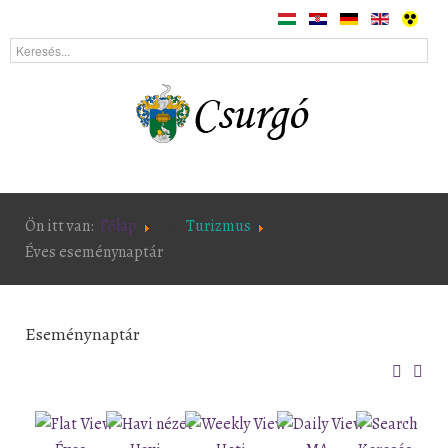
Ön itt van:
Főlap
Turizmus
Éves eseménynaptár
Eseménynaptár