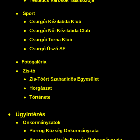
Festetics Városok Találkozója
Sport
Csurgói Kézilabda Klub
Csurgói Női Kézilabda Club
Csurgói Torna Klub
Csurgó Úszó SE
Fotógaléria
Zis-tó
Zis-Tóért Szabadidős Egyesület
Horgászat
Története
Ügyintézés
Önkormányzatok
Porrog Község Önkormányzata
Porrogszentkirály Község Önkormányzata