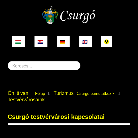
Keresés...
Ön itt van:
Turizmus
Főlap
Csurgó bemutatkozik
Testvérvárosaink
Csurgó testvérvárosi kapcsolatai