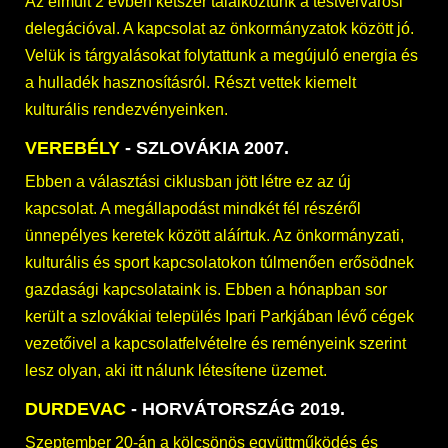
Az elmúlt 2 évben kétszer találkoztunk a testvérvárosi
delegációval. A kapcsolat az önkormányzatok között jó.
Velük is tárgyalásokat folytattunk a megújuló energia és
a hulladék hasznosításról. Részt vettek kiemelt
kulturális rendezvényeinken.
VEREBÉLY
- SZLOVÁKIA 2007.
Ebben a választási ciklusban jött létre ez az új
kapcsolat. A megállapodást mindkét fél részéről
ünnepélyes keretek között aláírtuk. Az önkormányzati,
kulturális és sport kapcsolatokon túlmenően erősödnek
gazdasági kapcsolataink is. Ebben a hónapban sor
került a szlovákiai település Ipari Parkjában lévő cégek
vezetőivel a kapcsolatfelvételre és reményeink szerint
lesz olyan, aki itt nálunk létesítene üzemet.
DURDEVAC
- HORVÁTORSZÁG 2019.
Szeptember 20-án a kölcsönös együttműködés és