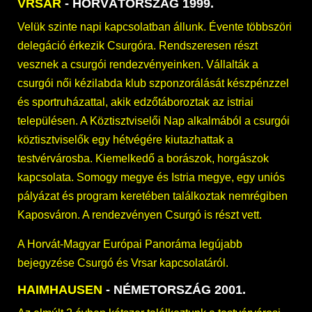
VRSAR
- HORVÁTORSZÁG 1999.
Velük szinte napi kapcsolatban állunk. Évente többszöri
delegáció érkezik Csurgóra. Rendszeresen részt
vesznek a csurgói rendezvényeinken. Vállalták a
csurgói női kézilabda klub szponzorálását készpénzzel
és sportruházattal, akik edzőtáboroztak az istriai
településen. A Köztisztviselői Nap alkalmából a csurgói
köztisztviselők egy hétvégére kiutazhattak a
testvérvárosba. Kiemelkedő a borászok, horgászok
kapcsolata. Somogy megye és Istria megye, egy uniós
pályázat és program keretében találkoztak nemrégiben
Kaposváron. A rendezvényen Csurgó is részt vett.
A Horvát-Magyar Európai Panoráma legújabb
bejegyzése
Csurgó és Vrsar kapcsolatáról.
HAIMHAUSEN
- NÉMETORSZÁG 2001.