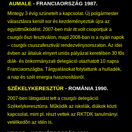
AUMALE
- FRANCIAORSZÁG 1987.
Mintegy 3 évig szünetelt a kapcsolat. Új polgármester
választásra került sor és kezdeményeztük újra az
együttműködést. 2007-ben már itt volt csoportjuk a
csurgói őszi fesztiválon, majd 2008-ban is a nyári napok
– csurgói csuszafesztivál rendezvénysorozaton. Az idei
évben az általuk elnyert uniós pályázat keretében 30 fős
diák- és önkormányzati delegáció utazhatott 10 napra
Franciaországba. Tárgyalásokat folytattunk a hulladék,
a nap és szél energia hasznosításról.
SZÉKELYKERESZTÚR
- ROMÁNIA 1990.
2007-ben látogatást tett a csurgói delegáció
Székelykeresztúrra. Működik az iskolák, diákok közti
kapcsolat, mint pl. részt vettek az RKTDK tanulmányi
vetélkedőn az idén is.