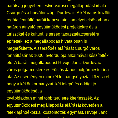
barátság jegyében testvérvárosi megállapodást írt alá
Csurgó és a horvátországi Durdevac. A két város közötti
régóta fennálló baráti kapcsolatot, amelyet elsősorban a
határon átnyúló együttműködési projektekre és a
turisztikai és kulturális térség tapasztalatcseréjére
építettek, ez a megállapodás hivatalosan is
megerősítette. A szerződés aláírását Csurgó város
fennállásának 1000. évfordulója alkalmával készítették
elő. A baráti megállapodást Hrvoje Janči Đurđevac
város polgármestere és Füstös János polgármester írta
alá. Az eseményen mindkét fél hangsúlyozta: közös cél,
hogy a két önkormányzat, két település eddigi jó
együttműködését a
továbbiakban minél több területre kiterjesszék. Az
együttműködési megállapodás aláírását követően a
felek ajándékokkal köszöntötték egymást. Hrvoje Janči