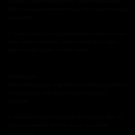
Csurgón, a zsidó hitközség a XIX. század elején alakult. 
Építő munkájuk eredménye hosszú időre határozta meg a 
város életét.
A Csurgói zsidó közösség értékteremtése lépten-nyomon 
tetten érhető a városban. Ennek emlékét őrzi az egyik 
legikonikusabb épület: a Meller-kastély.
Emlékezzünk!
Közös felelősségünk, hogy többé ne következhessenek be 
a zsidóságot ért vagy ahhoz hasonló történlemi 
rémtettek.
A holokauszt túlélői a következő generációkért tépik fel 
évről-évre sebeiket, idézik fel újra és újra az átélt 
borzalmakat.