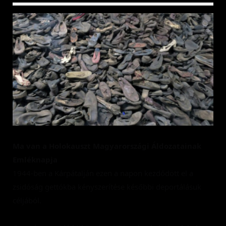
Ma van a Holokauszt Magyarországi Áldozatainak 
Emléknapja
1944-ben a Kárpátalján ezen a napon kezdődött el a 
zsidóság gettókba kényszerítése későbbi deportálásuk 
céljából.