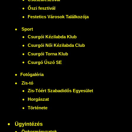
Őszi fesztivál
Festetics Városok Találkozója
Sport
Csurgói Kézilabda Klub
Csurgói Női Kézilabda Club
Csurgói Torna Klub
Csurgó Úszó SE
Fotógaléria
Zis-tó
Zis-Tóért Szabadidős Egyesület
Horgászat
Története
Ügyintézés
Önkormányzatok