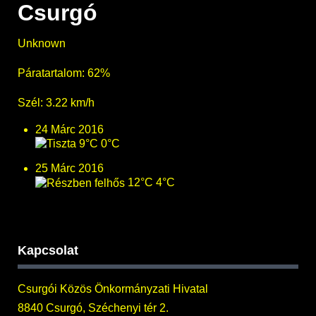
Csurgó
Unknown
Páratartalom: 62%
Szél: 3.22 km/h
24 Márc 2016
9°C
0°C
25 Márc 2016
12°C
4°C
Kapcsolat
Csurgói Közös Önkormányzati Hivatal
8840 Csurgó, Széchenyi tér 2.