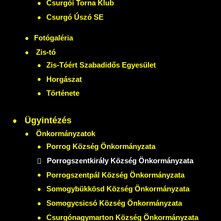
Csurgói Torna Klub
Csurgó Úszó SE
Fotógaléria
Zis-tó
Zis-Tóért Szabadidős Egyesület
Horgászat
Története
Ügyintézés
Önkormányzatok
Porrog Község Önkormányzata
Porrogszentkirály Község Önkormányzata
Porrogszentpál Község Önkormányzata
Somogybükkösd Község Önkormányzata
Somogycsicsó Község Önkormányzata
Csurgónagymarton Község Önkormányzata