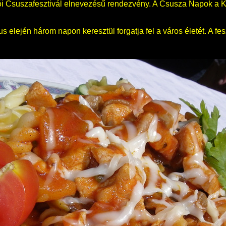
ói Csuszafesztivál elnevezésű rendezvény. A Csusza Napok a
elején három napon keresztül forgatja fel a város életét. A fesz