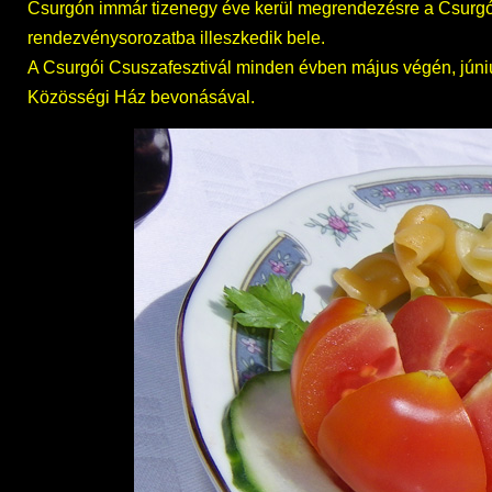
Csurgón immár tizenegy éve kerül megrendezésre a Csurg
rendezvénysorozatba illeszkedik bele.
A Csurgói Csuszafesztivál minden évben május végén, június 
Közösségi Ház bevonásával.