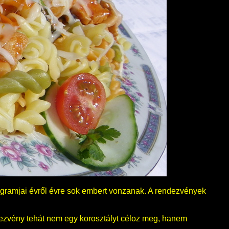
rogramjai évről évre sok embert vonzanak. A rendezvények
ndezvény tehát nem egy korosztályt céloz meg, hanem