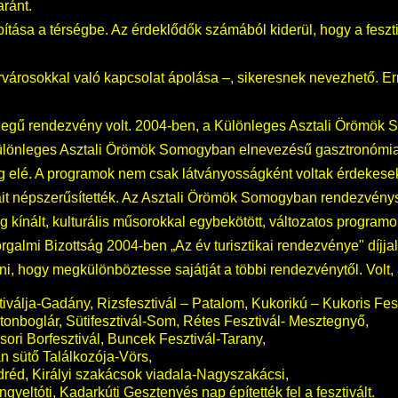
aránt.
bítása a térségbe. Az érdeklődők számából kiderül, hogy a feszt
estvérvárosokkal való kapcsolat ápolása –, sikeresnek nevezhető. 
llegű rendezvény volt. 2004-ben, a Különleges Asztali Örömök
ülönleges Asztali Örömök Somogyban elnevezésű gasztronómiai 
g elé. A programok nem csak látványosságként voltak érdekes
ait népszerűsítették. Az Asztali Örömök Somogyban rendezvény
kínált, kulturális műsorokkal egybekötött, változatos programok
almi Bizottság 2004-ben „Az év turisztikai rendezvénye" díjjal t
ni, hogy megkülönböztesse sajátját a többi rendezvénytől. Volt,
válja-Gadány, Rizsfesztivál – Patalom, Kukorikú – Kukoris Fe
onboglár, Sütifesztivál-Som, Rétes Fesztivál- Mesztegnyő,
sori Borfesztivál, Buncek Fesztivál-Tarany,
án sütő Találkozója-Vörs,
dréd, Királyi szakácsok viadala-Nagyszakácsi,
yeltóti, Kadarkúti Gesztenyés nap építették fel a fesztivált.