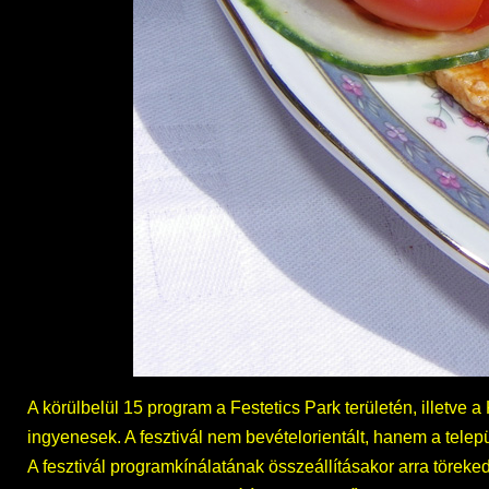
A körülbelül 15 program a Festetics Park területén, illetv
ingyenesek. A fesztivál nem bevételorientált, hanem a tele
A fesztivál programkínálatának összeállításakor arra törek