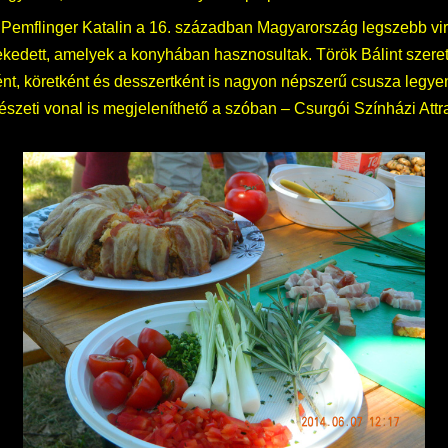
 Pemflinger Katalin a 16. században Magyarország legszebb virá
edett, amelyek a konyhában hasznosultak. Török Bálint szerette
elként, köretként és desszertként is nagyon népszerű csusza legye
észeti vonal is megjeleníthető a szóban – Csurgói Színházi Attr