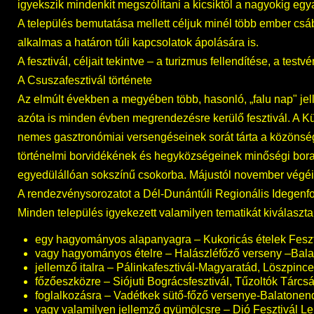
igyekszik mindenkit megszólítani a kicsiktől a nagyokig egy
A település bemutatása mellett céljuk minél több ember csá
alkalmas a határon túli kapcsolatok ápolására is.
A fesztivál, céljait tekintve – a turizmus fellendítése, a t
A Csuszafesztivál története
Az elmúlt években a megyében több, hasonló, „falu nap" je
azóta is minden évben megrendezésre kerülő fesztivál. A K
nemes gasztronómiai versengéseinek sorát tárta a közönsé
történelmi borvidékének és hegyközségeinek minőségi bor
egyedülállóan sokszínű csokorba. Májustól november végéig 
A rendezvénysorozatot a Dél-Dunántúli Regionális Idegenforg
Minden település igyekezett valamilyen tematikát kiválaszta
egy hagyományos alapanyagra – Kukoricás ételek Feszti
vagy hagyományos ételre – Halászléfőző verseny –Balat
jellemző italra – Pálinkafesztivál-Magyaratád, Löszpince
főzőeszközre – Siójuti Bográcsfesztivál, Tűzoltók Tárcs
foglalkozásra – Vadétkek sütő-főző versenye-Balatonen
vagy valamilyen jellemző gyümölcsre – Dió Fesztivál Leng