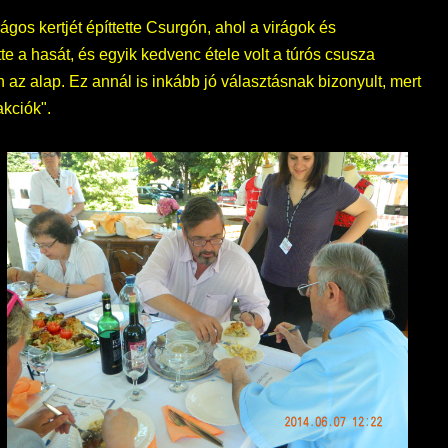
gos kertjét építtette Csurgón, ahol a virágok és
 a hasát, és egyik kedvenc étele volt a túrós csusza
n az alap. Ez annál is inkább jó választásnak bizonyult, mert
akciók".