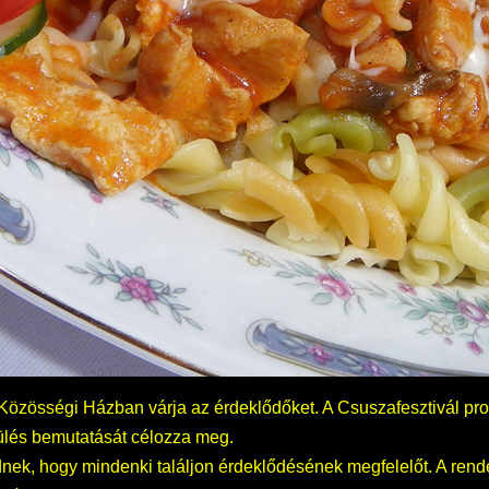
e a Közösségi Házban várja az érdeklődőket. A Csuszafesztivál p
pülés bemutatását célozza meg.
ednek, hogy mindenki találjon érdeklődésének megfelelőt. A re