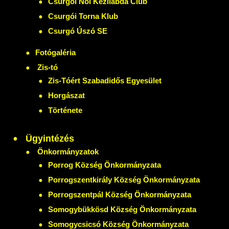
Csurgói Női Kézilabda Club
Csurgói Torna Klub
Csurgó Úszó SE
Fotógaléria
Zis-tó
Zis-Tóért Szabadidős Egyesület
Horgászat
Története
Ügyintézés
Önkormányzatok
Porrog Község Önkormányzata
Porrogszentkirály Község Önkormányzata
Porrogszentpál Község Önkormányzata
Somogybükkösd Község Önkormányzata
Somogycsicsó Község Önkormányzata