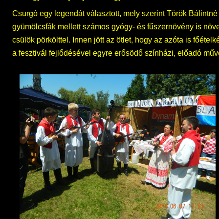
Csurgó egy legendát választott, mely szerint Török Bálintné
gyümölcsfák mellett számos gyógy- és fűszernövény is növek
csülök pörkölttel. Innen jött az ötlet, hogy az azóta is főét
a fesztivál fejlődésével egyre erősödő színházi, előadó műv