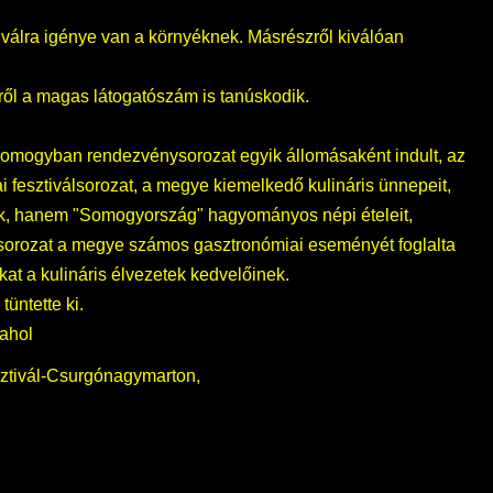
iválra igénye van a környéknek. Másrészről kiválóan
Erről a magas látogatószám is tanúskodik.
 Somogyban rendezvénysorozat egyik állomásaként indult, az
fesztiválsorozat, a megye kiemelkedő kulináris ünnepeit,
ek, hanem "Somogyország" hagyományos népi ételeit,
sorozat a megye számos gasztronómiai eseményét foglalta
at a kulináris élvezetek kedvelőinek.
üntette ki.
 ahol
sztivál-Csurgónagymarton,