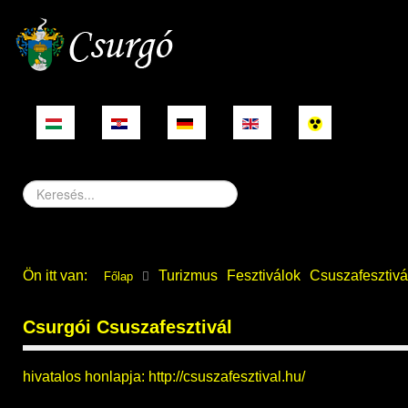
Keresés...
Ön itt van:
Turizmus
Fesztiválok
Csuszafesztivá
Főlap
Csurgói Csuszafesztivál
hivatalos honlapja:
http://csuszafesztival.hu/