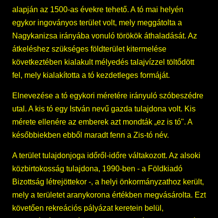
alapján az 1500-as évekre tehető. A tó mai helyén
egykor ingoványos terület volt, mely meggátolta a
Nagykanizsa irányába vonuló törökök áthaladását. Az
átkeléshez szükséges földterület kitermelése
következtében kialakult mélyedés talajvízzel töltődött
fel, mely kialakította a tó kezdetleges formáját.
Elnevezése a tó egykori méretére irányuló szóbeszédre
utal. A kis tó egy István nevű gazda tulajdona volt. Kis
mérete ellenére az emberek azt mondták „ez is tó". A
későbbiekben ebből maradt fenn a Zis-tó név.
A terület tulajdonjoga időről-időre váltakozott. Az alsoki
közbirtokosság tulajdona, 1990-ben - a Földkiadó
Bizottság létrejöttekor -, a helyi önkormányzathoz került,
mely a területet aranykorona értékben megvásárolta. Ezt
követően rekreációs pályázat keretein belül,