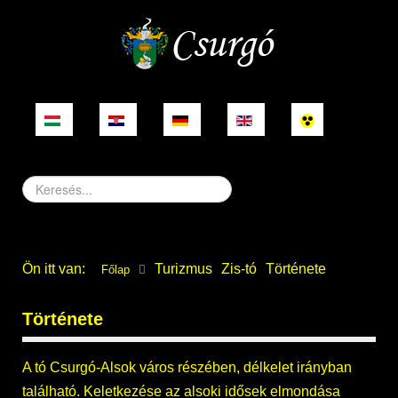
Keresés...
Ön itt van:
Turizmus
Zis-tó
Története
Főlap
Története
A tó Csurgó-Alsok város részében, délkelet irányban
található. Keletkezése az alsoki idősek elmondása