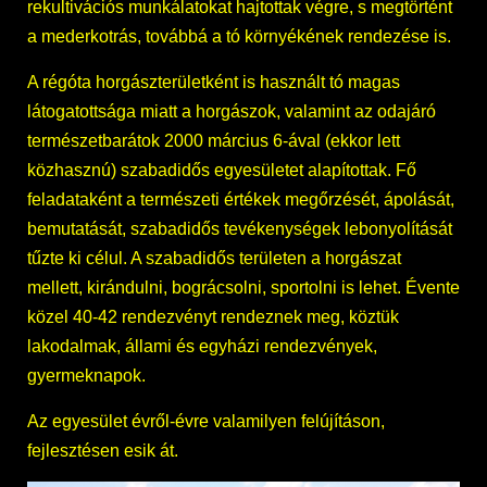
rekultivációs munkálatokat hajtottak végre, s megtörtént
a mederkotrás, továbbá a tó környékének rendezése is.
A régóta horgászterületként is használt tó magas
látogatottsága miatt a horgászok, valamint az odajáró
természetbarátok 2000 március 6-ával (ekkor lett
közhasznú) szabadidős egyesületet alapítottak. Fő
feladataként a természeti értékek megőrzését, ápolását,
bemutatását, szabadidős tevékenységek lebonyolítását
tűzte ki célul. A szabadidős területen a horgászat
mellett, kirándulni, bográcsolni, sportolni is lehet. Évente
közel 40-42 rendezvényt rendeznek meg, köztük
lakodalmak, állami és egyházi rendezvények,
gyermeknapok.
Az egyesület évről-évre valamilyen felújításon,
fejlesztésen esik át.