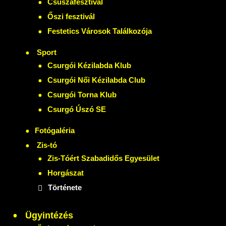
Csuszafesztivál
Őszi fesztivál
Festetics Városok Találkozója
Sport
Csurgói Kézilabda Klub
Csurgói Női Kézilabda Club
Csurgói Torna Klub
Csurgó Úszó SE
Fotógaléria
Zis-tó
Zis-Tóért Szabadidős Egyesület
Horgászat
Története
Ügyintézés