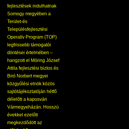
fejlesztések indulhatnak
Somogy megyében a
Terület-és
Településfejlesztési
Operatív Program (TOP)
legfrissebb támogatói
döntései értelmében –
hangzott el Móring József
Attila fejlesztési biztos és
Biró Norbert megyei
közgyűlési elnök közös
sajtótájékoztatóján hétfő
délelőtt a kaposvári
Vármegyeházán. Hosszú
évekkel ezelőtt
megkezdődött az