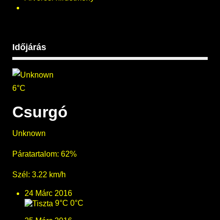
Időjárás
6°C
Csurgó
Unknown
Páratartalom: 62%
Szél: 3.22 km/h
24 Márc 2016
9°C
0°C