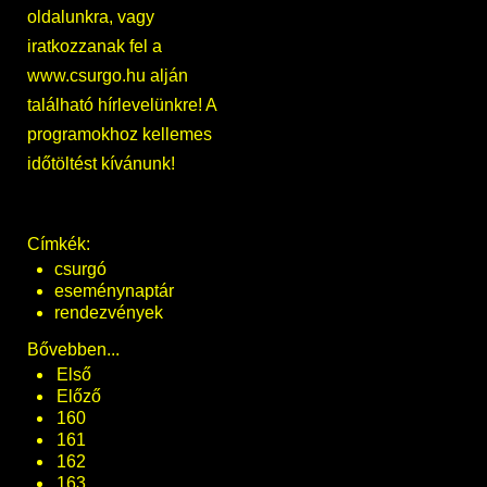
oldalunkra, vagy
iratkozzanak fel a
www.csurgo.hu alján
található hírlevelünkre! A
programokhoz kellemes
időtöltést kívánunk!
Címkék:
csurgó
eseménynaptár
rendezvények
Bővebben...
Első
Előző
160
161
162
163