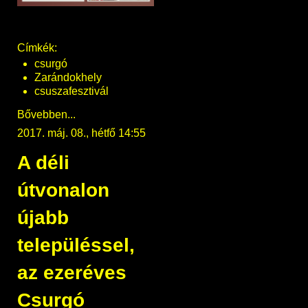
Címkék:
csurgó
Zarándokhely
csuszafesztivál
Bővebben...
2017. máj. 08., hétfő 14:55
A déli
útvonalon
újabb
településsel,
az ezeréves
Csurgó