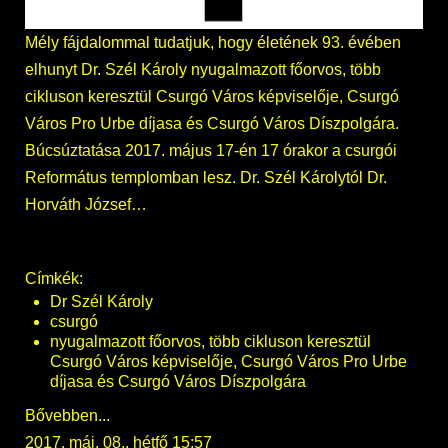
Mély fájdalommal tudatjuk, hogy életének 93. évében
elhunyt Dr. Szél Károly nyugalmazott főorvos, több
cikluson keresztül Csurgó Város képviselője, Csurgó
Város Pro Urbe díjasa és Csurgó Város Díszpolgára.
Búcsúztatása 2017. május 17-én 17 órakor a csurgói
Református templomban lesz. Dr. Szél Károlytól Dr.
Horváth József…
Címkék:
Dr Szél Károly
csurgó
nyugalmazott főorvos, több cikluson keresztül
Csurgó Város képviselője, Csurgó Város Pro Urbe
díjasa és Csurgó Város Díszpolgára
Bővebben...
2017. máj. 08., hétfő 15:57