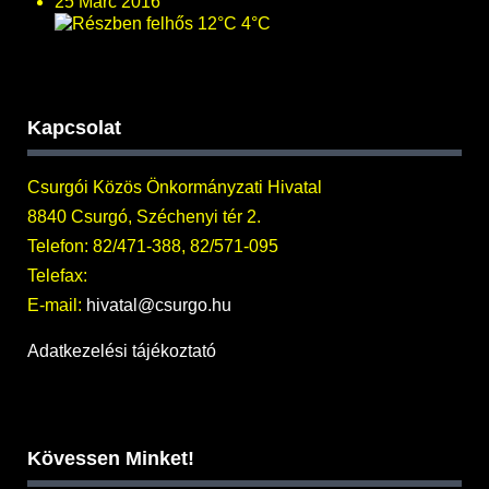
25 Márc 2016
12°C
4°C
Kapcsolat
Csurgói Közös Önkormányzati Hivatal
8840 Csurgó, Széchenyi tér 2.
Telefon: 82/471-388, 82/571-095
Telefax:
E-mail:
hivatal@csurgo.hu
Adatkezelési tájékoztató
Kövessen Minket!