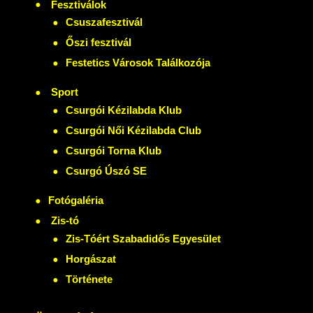
Fesztiválok
Csuszafesztivál
Őszi fesztivál
Festetics Városok Találkozója
Sport
Csurgói Kézilabda Klub
Csurgói Női Kézilabda Club
Csurgói Torna Klub
Csurgó Úszó SE
Fotógaléria
Zis-tó
Zis-Tóért Szabadidős Egyesület
Horgászat
Története