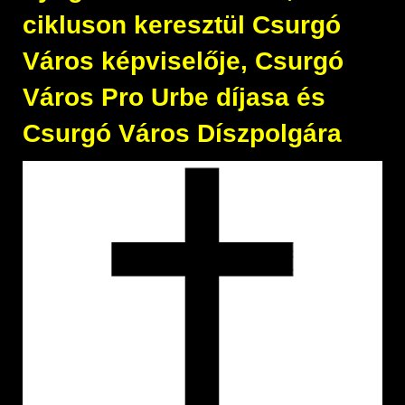
cikluson keresztül Csurgó
Város képviselője, Csurgó
Város Pro Urbe díjasa és
Csurgó Város Díszpolgára