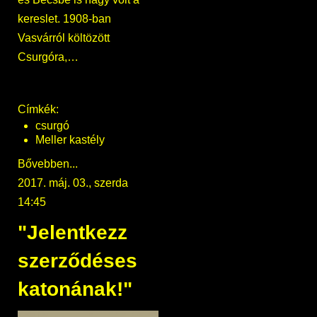
kereslet. 1908-ban
Vasvárról költözött
Csurgóra,…
Címkék:
csurgó
Meller kastély
Bővebben...
2017. máj. 03., szerda
14:45
"Jelentkezz
szerződéses
katonának!"