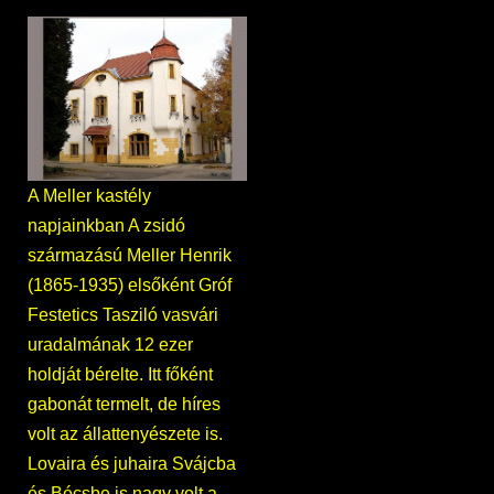
A Meller kastély
napjainkban A zsidó
származású Meller Henrik
(1865-1935) elsőként Gróf
Festetics Tasziló vasvári
uradalmának 12 ezer
holdját bérelte. Itt főként
gabonát termelt, de híres
volt az állattenyészete is.
Lovaira és juhaira Svájcba
és Bécsbe is nagy volt a