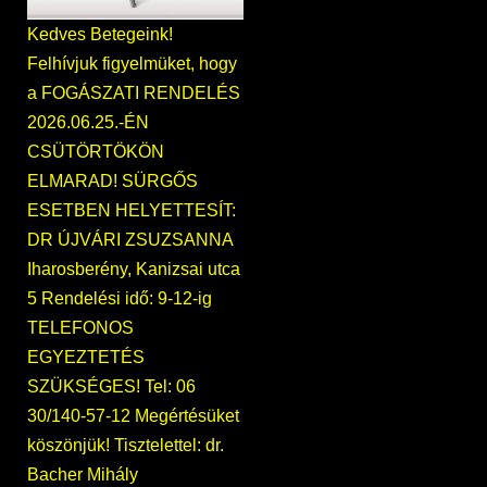
Kedves Betegeink!
Felhívjuk figyelmüket, hogy
a FOGÁSZATI RENDELÉS
2026.06.25.-ÉN
CSÜTÖRTÖKÖN
ELMARAD! SÜRGŐS
ESETBEN HELYETTESÍT:
DR ÚJVÁRI ZSUZSANNA
Iharosberény, Kanizsai utca
5 Rendelési idő: 9-12-ig
TELEFONOS
EGYEZTETÉS
SZÜKSÉGES! Tel: 06
30/140-57-12 Megértésüket
köszönjük! Tisztelettel: dr.
Bacher Mihály