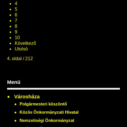
4
5
6
7
8
9
10
Következő
Utolsó
4. oldal / 212
Menü
Városháza
Polgármesteri köszöntő
Közös Önkormányzati Hivatal
Nemzetiségi Önkormányzat