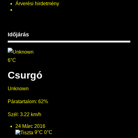
Árverési hirdetmény
Időjárás
6°C
Csurgó
Unknown
Páratartalom: 62%
Szél: 3.22 km/h
24 Márc 2016
9°C
0°C