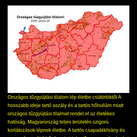
Országos tűzgyújtási tilalom lép életbe csütörtöktől A
hosszabb ideje tartó aszály és a tartós hőhullám miatt
országos tűzgyújtási tilalmat rendel el az illetékes
hatóság, Magyarország teljes területén szigorú
korlátozások lépnek életbe. A tartós csapadékhiány és