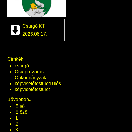
Csurgó KT
2026.06.17.
Címkék:
csurgó
Csurgó Város
Önkormányzata
képviselőtestületi ülés
képviselőtestület
Bővebben...
Első
Előző
1
2
3