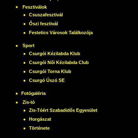
Fesztiválok
Csuszafesztivál
Őszi fesztivál
Festetics Városok Találkozója
Sport
Csurgói Kézilabda Klub
Csurgói Női Kézilabda Club
Csurgói Torna Klub
Csurgó Úszó SE
Fotógaléria
Zis-tó
Zis-Tóért Szabadidős Egyesület
Horgászat
Története