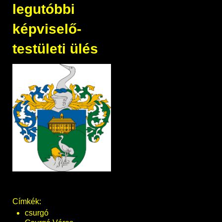
legutóbbi
képviselő-
testületi ülés
Címkék:
csurgó