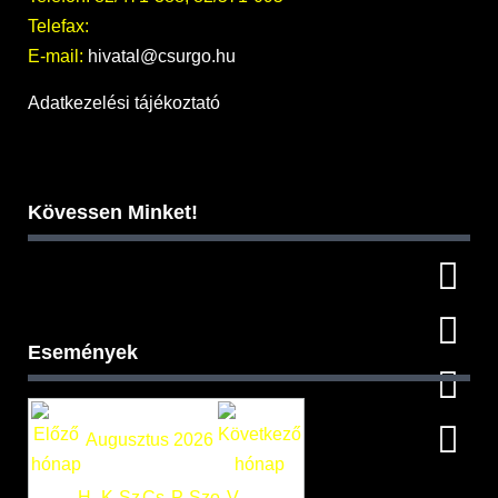
Telefax:
E-mail:
hivatal@csurgo.hu
Adatkezelési tájékoztató
Kövessen Minket!
Események
Augusztus 2026
H
K
Sz
Cs
P
Szo
V