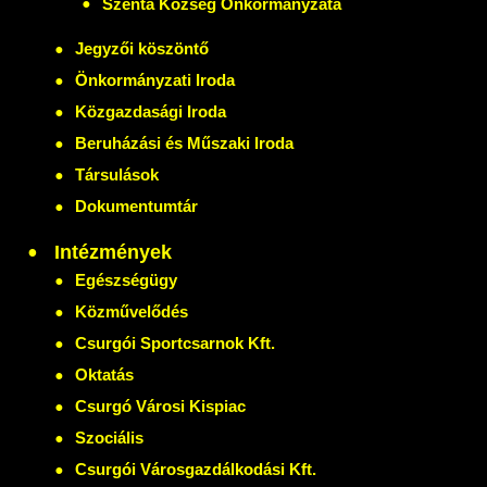
Szenta Község Önkormányzata
Jegyzői köszöntő
Önkormányzati Iroda
Közgazdasági Iroda
Beruházási és Műszaki Iroda
Társulások
Dokumentumtár
Intézmények
Egészségügy
Közművelődés
Csurgói Sportcsarnok Kft.
Oktatás
Csurgó Városi Kispiac
Szociális
Csurgói Városgazdálkodási Kft.