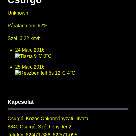
Unknown
Páratartalom: 62%
Szél: 3.22 km/h
24 Márc 2016
9°C
0°C
25 Márc 2016
12°C
4°C
Kapcsolat
Csurgói Közös Önkormányzati Hivatal
8840 Csurgó, Széchenyi tér 2.
Telefon: 82/471-388, 82/571-095