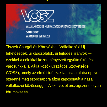
Tisztelt Csurgói és Környékbeli Vállalkozók! Új
lehetőségek, új kapcsolatok, új fejlődési irányok —
ezekkel a célokkal kezdeményezett együttműködést
városunkkal a Vállalkozók Országos Szövetsége
(VOSZ), amely az elmúlt időszak tapasztalataira építve
szeretné még szorosabbra fűzni kapcsolatát a hazai
vállalkozói közösséggel. A szervezet országszerte olyan
fórumokat és…