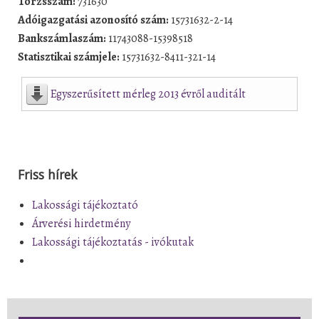
Törzsszám:
731630
Adóigazgatási azonosító szám:
15731632-2-14
Bankszámlaszám:
11743088-15398518
Statisztikai számjele:
15731632-8411-321-14
Egyszerűsített mérleg 2013 évről auditált
Friss hírek
Lakossági tájékoztató
Árverési hirdetmény
Lakossági tájékoztatás - ivókutak