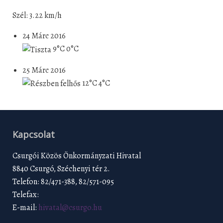
Szél: 3.22 km/h
24 Márc 2016
9°C
0°C
25 Márc 2016
12°C
4°C
Kapcsolat
Csurgói Közös Önkormányzati Hivatal
8840 Csurgó, Széchenyi tér 2.
Telefon: 82/471-388, 82/571-095
Telefax:
E-mail:
hivatal@csurgo.hu