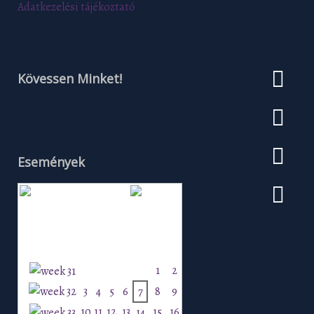
Adatkezelési tájékoztató
Kövessen Minket!
Események
Augusztus 2026
H
K
Sz
Cs
P
Szo
V
1
2
3
4
5
6
7
8
9
10
11
12
13
15
16
14