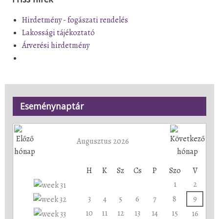
Hirdetmény - fogászati rendelés
Lakossági tájékoztató
Árverési hirdetmény
Eseménynaptár
Augusztus 2026
H
K
Sz
Cs
P
Szo
V
1
2
3
4
5
6
7
8
9
10
11
12
13
14
15
16