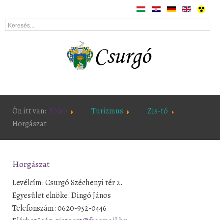
Ön itt van:
Főlap
Turizmus
Zis-tó
Horgászat
Horgászat
Levélcím: Csurgó Széchenyi tér 2.
Egyesület elnöke: Dingó János
Telefonszám: 0620-952-0446