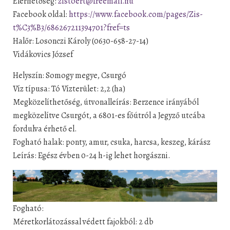
Elérhetőség:
zistoert@freemail.hu
Facebook oldal:
https://www.facebook.com/pages/Zis-
t%C3%B3/686267211394701?fref=ts
Halőr: Losonczi Károly (0630-658-27-14)
Vidákovics József
Helyszín: Somogy megye, Csurgó
Víz típusa: Tó Vízterület: 2,2 (ha)
Megközelíthetőség, útvonalleírás: Berzence irányából
megközelítve Csurgót, a 6801-es főútról a Jegyző utcába
fordulva érhető el.
Fogható halak: ponty, amur, csuka, harcsa, keszeg, kárász
Leírás: Egész évben 0-24 h-ig lehet horgászni.
Fogható:
Méretkorlátozással védett fajokból: 2 db