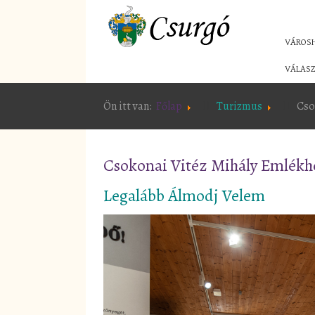
VÁROS
VÁLASZ
Ön itt van:
Főlap
Turizmus
Cso
Csokonai Vitéz Mihály Emlékhe
Legalább Álmodj Velem