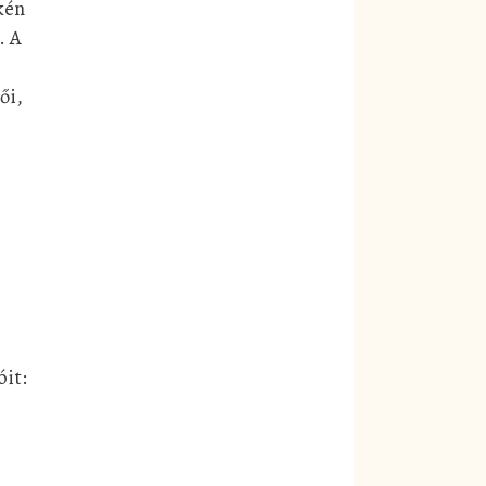
kén
. A
ői,
óit: