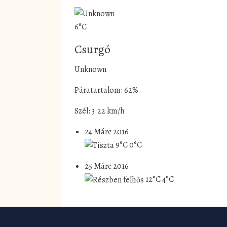
6°C
Csurgó
Unknown
Páratartalom: 62%
Szél: 3.22 km/h
24 Márc 2016
9°C
0°C
25 Márc 2016
12°C
4°C