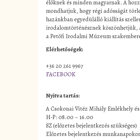
élőknek és minden magyarnak. A hozzá 
mondhatjuk, hogy régi adósságát törle
hazánkban egyedülálló kiállítás szel
irodalomtörténésznek köszönhetjük, a 
a Petőfi Irodalmi Múzeum szakemberei
Elérhetőségek:
+36 20 261 9967
FACEBOOK
Nyitva tartás:
A Csokonai Vitéz Mihály Emlékhely és 
H-P: 08.00 – 16.00
SZ (előzetes bejelentkezés szükséges)
Előzetes bejelentkezés munkanapokon 