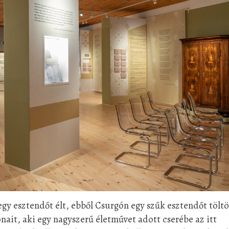
gy esztendőt élt, ebből Csurgón egy szűk esztendőt töltö
ait, aki egy nagyszerű életművet adott cserébe az itt