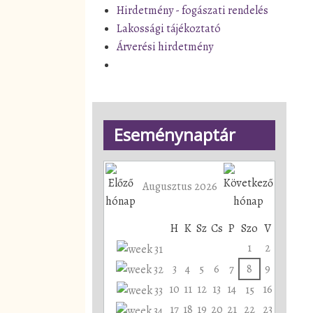
Hirdetmény - fogászati rendelés
Lakossági tájékoztató
Árverési hirdetmény
Eseménynaptár
Augusztus 2026
H
K
Sz
Cs
P
Szo
V
1
2
3
4
5
6
7
8
9
10
11
12
13
14
16
15
17
18
19
20
21
22
23