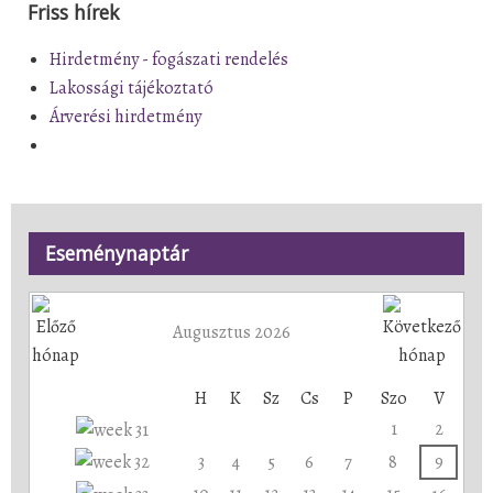
Friss hírek
Hirdetmény - fogászati rendelés
Lakossági tájékoztató
Árverési hirdetmény
Eseménynaptár
Augusztus 2026
H
K
Sz
Cs
P
Szo
V
1
2
3
4
5
6
7
8
9