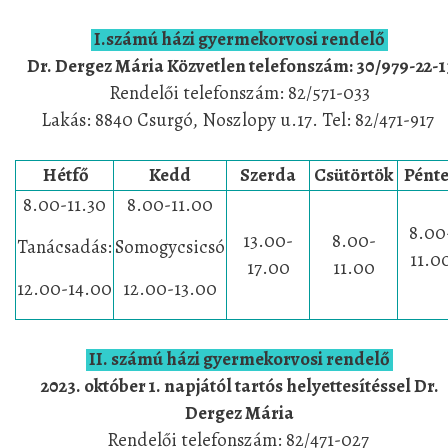
I.számú házi gyermekorvosi rendelő
Dr. Dergez Mária Közvetlen telefonszám: 30/979-22-1
Rendelői telefonszám:
82/571-033
Lakás: 8840 Csurgó, Noszlopy u.17. Tel: 82/471-917
Hétfő
Kedd
Szerda
Csütörtök
Pént
8.00-11.30
8.00-11.00
8.00
13.00-
8.00-
Tanácsadás:
Somogycsicsó
11.0
17.00
11.00
12.00-14.00
12.00-13.00
II. számú házi gyermekorvosi rendelő
2023. október 1. napjától
tartós helyettesítéssel
Dr.
Dergez Mária
Rendelői telefonszám:
82/471-027