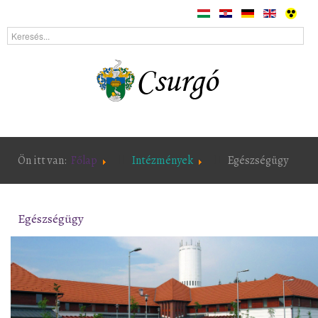
Ön itt van:
Főlap
Intézmények
Egészségügy
Egészségügy