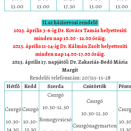
13.00
13.00
17.30
13.00
13.00
II.sz háziorvosi rendelő
2023. április 3-6-ig Dr. Kovács Tamás helyettesíti
minden nap 10.00 - 12.00 óráig.
2023. április 11-14-ig Dr. Kálmán Zsolt helyettesíti
minden nap 14.00-17.00 óráig.
2023. április 17. napjától
:
Dr. Zakariás-Bedő Mária
Margit
Rendelői telefonszám:
20/315-15-28
Hétfő
Kedd
Szerda
Csütörtök
Pént
Csurgó
Csurgó
10.30-12.30
Csurgó
Csurgó
Csur
10.30-12.30
Somogycsicsó
10.30-
10.30-
10.3
Csurgónagymarton
14.30
13.30
13.3