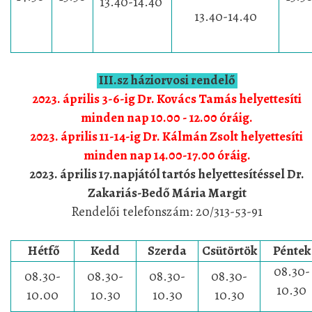
13.40-14.40
13.40-14.40
III
.sz háziorvosi rendelő
2023. április 3-6-ig Dr. Kovács Tamás helyettesíti
minden nap 10.00 - 12.00 óráig.
2023. április 11-14-ig Dr. Kálmán Zsolt helyettesíti
minden nap 14.00-17.00 óráig.
2023. április 17.napjától
tartós helyettesítéssel
Dr.
Zakariás-Bedő Mária Margit
Rendelői telefonszám:
20/313-53-91
Hétfő
Kedd
Szerda
Csütörtök
Pénte
08.30-
08.30-
08.30-
08.30-
08.30-
10.30
10.00
10.30
10.30
10.30