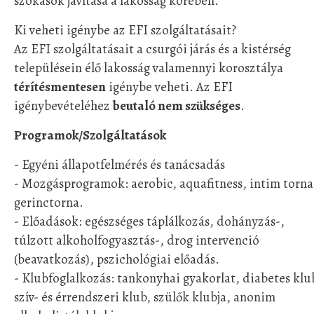
szokások javítása a lakosság körében.
Ki veheti igénybe az EFI szolgáltatásait?
Az EFI szolgáltatásait a csurgói járás és a kistérség
településein élő lakosság valamennyi korosztálya
térítésmentesen
igénybe veheti. Az EFI
igénybevételéhez
beutaló nem szükséges
.
Programok/Szolgáltatások
- Egyéni állapotfelmérés és tanácsadás
- Mozgásprogramok: aerobic, aquafitness, intim torna
gerinctorna.
- Előadások: egészséges táplálkozás, dohányzás-,
túlzott alkoholfogyasztás-, drog intervenció
(beavatkozás), pszichológiai előadás.
- Klubfoglalkozás: tankonyhai gyakorlat, diabetes klu
szív- és érrendszeri klub, szülők klubja, anonim