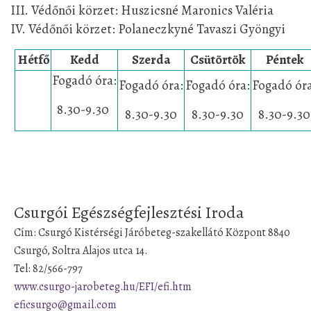
III. Védőnői körzet: Huszicsné Maronics Valéria
IV. Védőnői körzet: Polaneczkyné Tavaszi Gyöngyi
Hétfő
Kedd
Szerda
Csütörtök
Péntek
Fogadó óra:
Fogadó óra:
Fogadó óra:
Fogadó óra
8.30
-9.30
8.30
-9.30
8.30
-9.30
8.30
-9.30
Csurgói Egészségfejlesztési Iroda
Cím: Csurgó Kistérségi Járóbeteg-szakellátó Központ 8840
Csurgó, Soltra Alajos utca 14.
Tel: 82/566-797
www.csurgo-jarobeteg.hu/EFI/efi.htm
eficsurgo@gmail.com