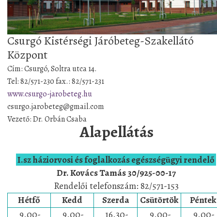
Csurgó Kistérségi Járóbeteg-Szakellátó
Központ
Cím: Csurgó, Soltra utca 14.
Tel: 82/571-230 fax.: 82/571-231
www.csurgo-jarobeteg.hu
csurgo.jarobeteg@gmail.com
Vezető: Dr. Orbán Csaba
Alapellátás
I.sz háziorvosi és foglalkozás egészségügyi rendelő
Dr. Kovács Tamás 30/925-00-17
Rendelői telefonszám: 82/571-153
Hétfő
Kedd
Szerda
Csütörtök
Pénte
9.00-
9.00-
16.30-
9.00-
9.00-