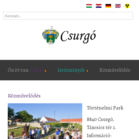
Ön itt van:
Főlap
Intézmények
Közművelődés
Közművelődés
Történelmi Park
8840 Csurgó,
Táncsics tér 2.
Információ: