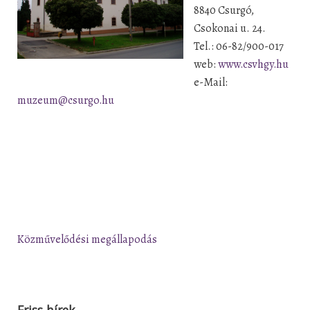
8840 Csurgó,
Csokonai u. 24.
Tel.: 06-82/900-017
web:
www.csvhgy.hu
e-Mail:
muzeum@csurgo.hu
Közművelődési megállapodás
Friss hírek