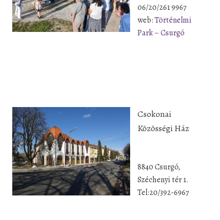
06/20/261 9967
web:
Történelmi
Park – Csurgó
Csokonai
Közösségi Ház
8840 Csurgó,
Széchenyi tér 1.
Tel:20/392-6967