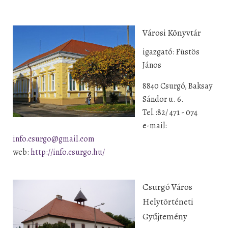
Városi Könyvtár
igazgató: Füstös
János
8840 Csurgó, Baksay
Sándor u. 6.
Tel.:82/ 471 - 074
e-mail:
info.csurgo@gmail.com
web:
http://info.csurgo.hu/
Csurgó Város
Helytörténeti
Gyűjtemény