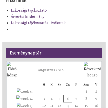
Lakossági tájékoztató
Árverési hirdetmény
Lakossági tájékoztatás - ivókutak
Eseménynaptár
Augusztus 2026
H
K
Sz
Cs
P
Szo
V
1
2
3
4
5
6
7
8
9
10
11
12
14
15
16
13