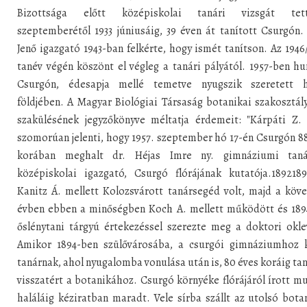
Bizottsága előtt középiskolai tanári vizsgát tett
szeptemberétől 1933 júniusáig, 39 éven át tanított Csurgón
Jenő igazgató 1943-ban felkérte, hogy ismét tanítson. Az 1946
tanév végén köszönt el végleg a tanári pályától. 1957-ben hu
Csurgón, édesapja mellé temetve nyugszik szeretett h
földjében. A Magyar Biológiai Társaság botanikai szakosztál
szakülésének jegyzőkönyve méltatja érdemeit: "Kárpáti Z. 
szomorúan jelenti, hogy 1957. szeptember hó 17-én Csurgón 8
korában meghalt dr. Héjas Imre ny. gimnáziumi taná
középiskolai igazgató, Csurgó flórájának kutatója.1892189
Kanitz Á. mellett Kolozsvárott tanársegéd volt, majd a köv
évben ebben a minőségben Koch A. mellett működött és 189
őslénytani tárgyú értekezéssel szerezte meg a doktori okle
Amikor 1894-ben szülővárosába, a csurgói gimnáziumhoz k
tanárnak, ahol nyugalomba vonulása után is, 80 éves koráig tan
visszatért a botanikához. Csurgó környéke flórájáról írott m
haláláig kéziratban maradt. Vele sírba szállt az utolsó bota