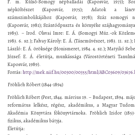
F. m. Külső-Somogy népballadái (Kaposvár, 1973); So
népköltészet (Kaposvár, 1975); Adatok a láncv
számszimbolikájához (Kaposvár, 1978); Száz somogyi n
(Kaposvár, 1981); Szántódpuszta és környéke szájhagyománya
1985). – Irod. Olsvai Imre: E. Á. (Somogyi Múz.-ok Közlem
1983. 6. sz.); Falvay Károly: E. Á. (Táncművészet, 1983. 11. sz.);
László: E. Á. öröksége (Honismeret, 1984. 4. sz.); Matyikó Seb
József: E. Á. életútja, munkássága (Várostörténeti Tanulm
Kaposvár, 1989).
Forrás:
http://mek.niif.hu/00300/00355/html/ABC03609/03676
Fröhlich Róbert (1844-1894)
Fröhlich Róbert (Pest, 1844. március 19. – Budapest, 1894. máju
református lelkész, régész, akadémikus, a Magyar Tudom
Akadémia Könyvtára főkönyvtárnoka. Fröhlich Izidor (1853–
fizikus, akadémikus bátyja.
Életútja: