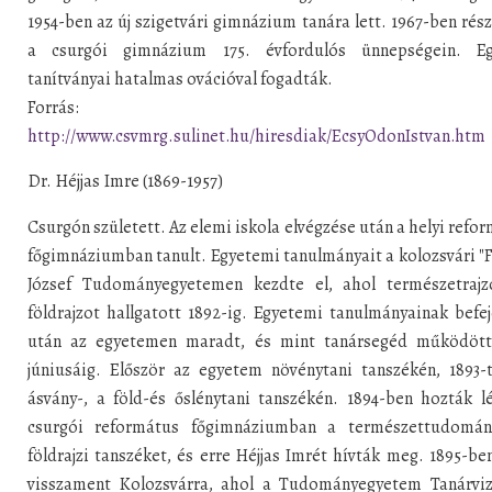
1954-ben az új szigetvári gimnázium tanára lett. 1967-ben rész
a csurgói gimnázium 175. évfordulós ünnepségein. Eg
tanítványai hatalmas ovációval fogadták.
Forrás:
http://www.csvmrg.sulinet.hu/hiresdiak/EcsyOdonIstvan.htm
Dr. Héjjas Imre (1869-1957)
Csurgón született. Az elemi iskola elvégzése után a helyi refo
főgimnáziumban tanult. Egyetemi tanulmányait a kolozsvári "
József Tudományegyetemen kezdte el, ahol természetrajz
földrajzot hallgatott 1892-ig. Egyetemi tanulmányainak befe
után az egyetemen maradt, és mint tanársegéd működött
júniusáig. Először az egyetem növénytani tanszékén, 1893-
ásvány-, a föld-és őslénytani tanszékén. 1894-ben hozták l
csurgói református főgimnáziumban a természettudomán
földrajzi tanszéket, és erre Héjjas Imrét hívták meg. 1895-b
visszament Kolozsvárra, ahol a Tudományegyetem Tanárviz