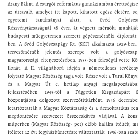
Arany Bálint. A csurgói református gimnáziumban érettségize
az útravaló, amelyet itt kapott, kihatott egész életére, se
egyetemi tanulmányai alatt, a Svéd Golyóscsa
Részvénytársaságnál 58 éven át végzett mérnöki munkájá
budapesti műegyetemen szerzett gépészmérnöki diplomát 
ben. A Svéd Golyóscsapágy Rt. (SKF) alkalmazta 1929-ben.
tervezőmérnök jelentős szerepe volt a golyóscsap
magyarországi elterjesztésében. 1935-ben feleségül vette K
Ilonát. A II. világháború idején a németellenes tevékeny
folytató Magyar Közösség tagja volt. Része volt a Turul Köny
és a Magyar Út c. hetilap anyagi megalapozásáb
fejlesztésében. 1945-tôl a Független Kisgazdapárt (
központjában dolgozott szervezőtitkárként. 1946 decembe
letartóztatták a Magyar Köztársaság és a demokratikus ren
megdöntésére szervezett összeesküvés vádjával. A konst
műperben (Magyar Közösség- per) előbb halálra ítélték, ma
ítéletet 12 évi fegyházbüntetésre változtatták. 1956-ban szab