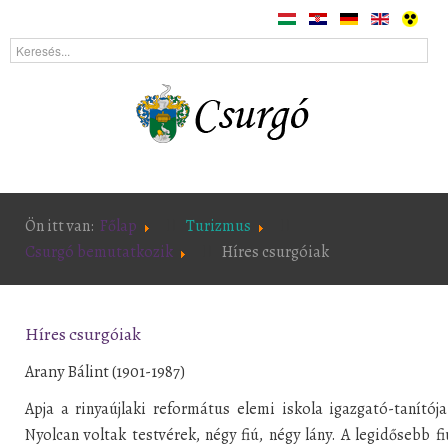
Ön itt van:
Főlap
Turizmus
Csurgó bemutatkozik
Híres csurgóiak
Híres csurgóiak
Arany Bálint (1901-1987)
Apja a rinyaújlaki református elemi iskola igazgató-tanítója
Nyolcan voltak testvérek, négy fiú, négy lány. A legidősebb fi