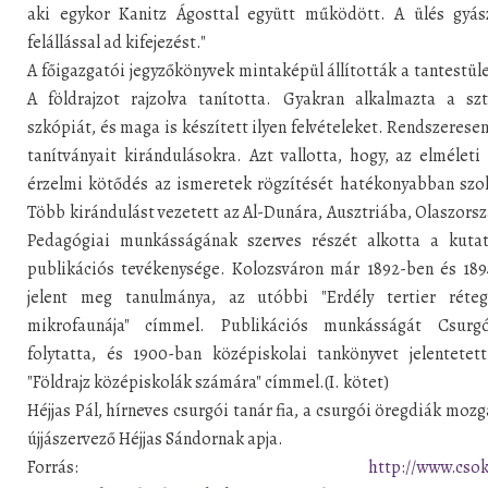
aki egykor Kanitz Ágosttal együtt működött. A ülés gyás
felállással ad kifejezést."
A főigazgatói jegyzőkönyvek mintaképül állították a tantestüle
A földrajzot rajzolva tanította. Gyakran alkalmazta a szt
szkópiát, és maga is készített ilyen felvételeket. Rendszeresen
tanítványait kirándulásokra. Azt vallotta, hogy, az elméleti
érzelmi kötődés az ismeretek rögzítését hatékonyabban szol
Több kirándulást vezetett az Al-Dunára, Ausztriába, Olaszors
Pedagógiai munkásságának szerves részét alkotta a kutat
publikációs tevékenysége. Kolozsváron már 1892-ben és 189
jelent meg tanulmánya, az utóbbi "Erdély tertier réteg
mikrofaunája" címmel. Publikációs munkásságát Csurg
folytatta, és 1900-ban középiskolai tankönyvet jelentetet
"Földrajz középiskolák számára" címmel.(I. kötet)
Héjjas Pál, hírneves csurgói tanár fia, a csurgói öregdiák moz
újjászervező Héjjas Sándornak apja.
Forrás:
http://www.cso