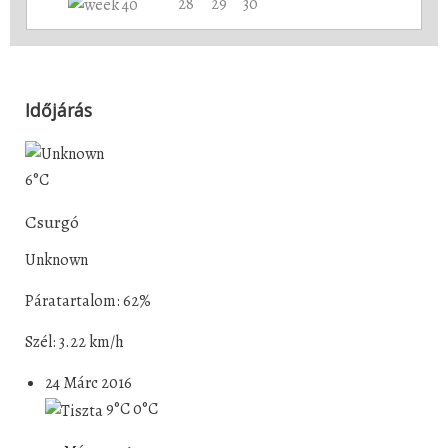
28
29
30
Időjárás
6°C
Csurgó
Unknown
Páratartalom: 62%
Szél: 3.22 km/h
24 Márc 2016
9°C
0°C