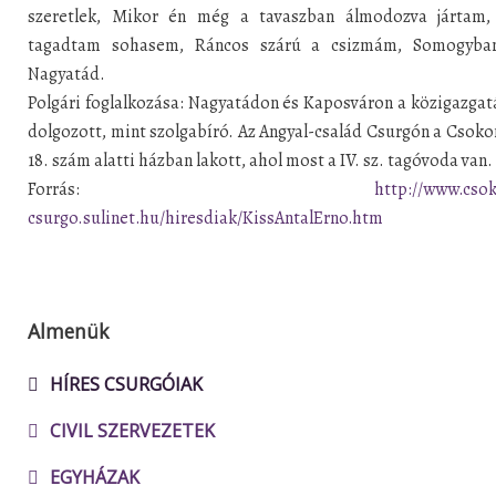
szeretlek, Mikor én még a tavaszban álmodozva jártam
tagadtam sohasem, Ráncos szárú a csizmám, Somogyba
Nagyatád.
Polgári foglalkozása: Nagyatádon és Kaposváron a közigazga
dolgozott, mint szolgabíró. Az Angyal-család Csurgón a Csoko
18. szám alatti házban lakott, ahol most a IV. sz. tagóvoda van.
Forrás:
http://www.cso
csurgo.sulinet.hu/hiresdiak/KissAntalErno.htm
Almenük
HÍRES CSURGÓIAK
CIVIL SZERVEZETEK
EGYHÁZAK