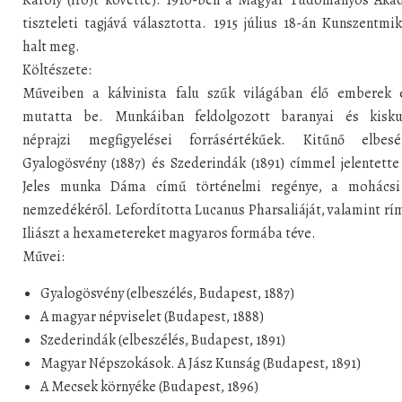
tiszteleti tagjává választotta. 1915 július 18-án Kunszentmi
halt meg.
Költészete:
Műveiben a kálvinista falu szűk világában élő emberek é
mutatta be. Munkáiban feldolgozott baranyai és kisku
néprajzi megfigyelései forrásértékűek. Kitűnő elbesél
Gyalogösvény (1887) és Szederindák (1891) címmel jelentett
Jeles munka Dáma című történelmi regénye, a mohácsi
nemzedékéről. Lefordította Lucanus Pharsaliáját, valamint rí
Iliászt a hexametereket magyaros formába téve.
Művei:
Gyalogösvény (elbeszélés, Budapest, 1887)
A magyar népviselet (Budapest, 1888)
Szederindák (elbeszélés, Budapest, 1891)
Magyar Népszokások. A Jász Kunság (Budapest, 1891)
A Mecsek környéke (Budapest, 1896)