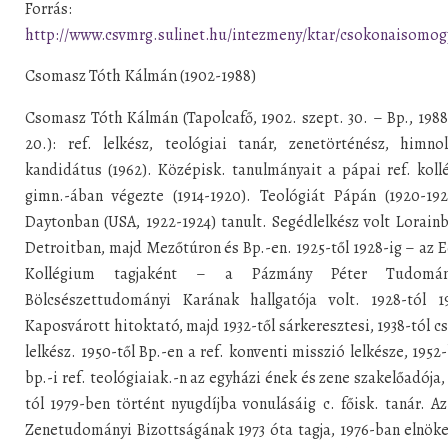
Forrás:
http://www.csvmrg.sulinet.hu/intezmeny/ktar/csokonaisomog
Csomasz Tóth Kálmán (1902-1988)
Csomasz Tóth Kálmán (Tapolcafő, 1902. szept. 30. – Bp., 1988
20.): ref. lelkész, teológiai tanár, zenetörténész, himno
kandidátus (1962). Középisk. tanulmányait a pápai ref. kol
gimn.-ában végezte (1914-1920). Teológiát Pápán (1920-192
Daytonban (USA, 1922-1924) tanult. Segédlelkész volt Lorain
Detroitban, majd Mezőtúron és Bp.-en. 1925-től 1928-ig – az 
Kollégium tagjaként – a Pázmány Péter Tudomán
Bölcsészettudományi Karának hallgatója volt. 1928-tól 19
Kaposvárott hitoktató, majd 1932-től sárkeresztesi, 1938-tól c
lelkész. 1950-től Bp.-en a ref. konventi misszió lelkésze, 1952
bp.-i ref. teológiaiak.-n az egyházi ének és zene szakelőadója,
tól 1979-ben történt nyugdíjba vonulásáig c. főisk. tanár. 
Zenetudományi Bizottságának 1973 óta tagja, 1976-ban elnöke