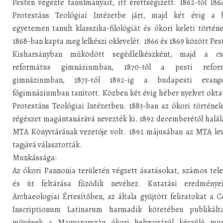
Pesten végezte tanulmányait, itt érettségizett. 1862-től 186
Protestáns Teológiai Intézetbe járt, majd két évig a b
egyetemen tanult klasszika-filológiát és ókori keleti történ
1868-ban kapta meg lelkészi oklevelét. 1866 és 1869 között Pes
Kisharsányban működött segédlelkészként, majd a cs
református gimnáziumban, 1870-től a pesti refor
gimnáziumban, 1873-tól 1892-ig a budapesti evangé
főgimnáziumban tanított. Közben két évig héber nyelvet okta
Protestáns Teológiai Intézetben. 1883-ban az ókori történe
régészet magántanárává nevezték ki. 1892 decemberétől halál
MTA Könyvtárának vezetője volt. 1892 májusában az MTA lev
tagjává választották.
Munkássága:
Az ókori Pannonia területén végzett ásatásokat, számos tel
és út feltárása fűződik nevéhez. Kutatási eredménye
Archaeologiai Értesítőben, az általa gyűjtött feliratokat a 
Inscriptionum Latinarum harmadik kötetében publikált
művének a Magyarország ókori helyrajzáról készülő mun