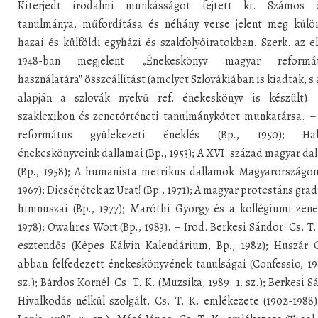
Kiterjedt irodalmi munkásságot fejtett ki. Számos c
tanulmánya, műfordítása és néhány verse jelent meg külö
hazai és külföldi egyházi és szakfolyóiratokban. Szerk. az e
1948-ban megjelent „Énekeskönyv magyar reformá
használatára" összeállítást (amelyet Szlovákiában is kiadtak, s
alapján a szlovák nyelvű ref. énekeskönyv is készült).
szaklexikon és zenetörténeti tanulmánykötet munkatársa. –
református gyülekezeti éneklés (Bp., 1950); Hal
énekeskönyveink dallamai (Bp., 1953); A XVI. század magyar da
(Bp., 1958); A humanista metrikus dallamok Magyarországon
1967); Dicsérjétek az Urat! (Bp., 1971); A magyar protestáns gra
himnuszai (Bp., 1977); Maróthi György és a kollégiumi zene
1978); Owahres Wort (Bp., 1983). – Irod. Berkesi Sándor: Cs. T.
esztendős (Képes Kálvin Kalendárium, Bp., 1982); Huszár G
abban felfedezett énekeskönyvének tanulságai (Confessio, 19
sz.); Bárdos Kornél: Cs. T. K. (Muzsika, 1989. 1. sz.); Berkesi S
Hivalkodás nélkül szolgált. Cs. T. K. emlékezete (1902-1988)