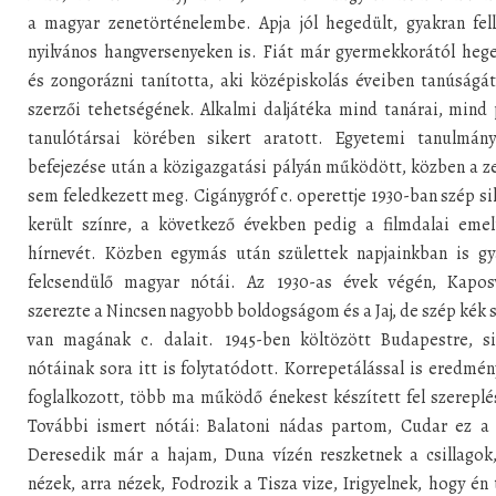
a magyar zenetörténelembe. Apja jól hegedült, gyakran fel
nyilvános hangversenyeken is. Fiát már gyermekkorától heg
és zongorázni tanította, aki középiskolás éveiben tanúságá
szerzői tehetségének. Alkalmi daljátéka mind tanárai, mind
tanulótársai körében sikert aratott. Egyetemi tanulmány
befejezése után a közigazgatási pályán működött, közben a z
sem feledkezett meg. Cigánygróf c. operettje 1930-ban szép si
került színre, a következő években pedig a filmdalai emel
hírnevét. Közben egymás után születtek napjainkban is gy
felcsendülő magyar nótái. Az 1930-as évek végén, Kapos
szerezte a Nincsen nagyobb boldogságom és a Jaj, de szép kék
van magának c. dalait. 1945-ben költözött Budapestre, si
nótáinak sora itt is folytatódott. Korrepetálással is eredmé
foglalkozott, több ma működő énekest készített fel szereplé
További ismert nótái: Balatoni nádas partom, Cudar ez a v
Deresedik már a hajam, Duna vízén reszketnek a csillagok,
nézek, arra nézek, Fodrozik a Tisza vize, Irigyelnek, hogy én