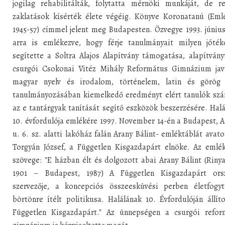
jogilag rehabilitálták, folytatta mérnöki munkáját, de re
zaklatások kísérték élete végéig. Könyve Koronatanú (Emlé
1945-57) címmel jelent meg Budapesten. Özvegye 1993. júniu
arra is emlékezve, hogy férje tanulmányait milyen jóték
segítette a Soltra Alajos Alapítvány támogatása, alapítvány
csurgói Csokonai Vitéz Mihály Református Gimnázium jav
magyar nyelv és irodalom, történelem, latin és görög 
tanulmányozásában kiemelkedő eredményt elért tanulók szá
az e tantárgyak tanítását segítő eszközök beszerzésére. Hal
10. évfordulója emlékére 1997. November 14-én a Budapest, 
u. 6. sz. alatti lakóház falán Arany Bálint- emléktáblát avato
Torgyán József, a Független Kisgazdapárt elnöke. Az emlék
szövege: "E házban élt és dolgozott abai Arany Bálint (Rinya
1901 – Budapest, 1987) A Független Kisgazdapárt ors
szervezője, a koncepciós összeesküvési perben életfogyti
börtönre ítélt politikusa. Halálának 10. Évfordulóján állít
Független Kisgazdapárt." Az ünnepségen a csurgói refor