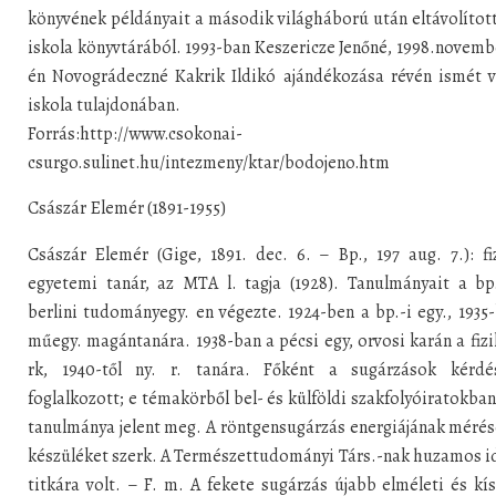
könyvének példányait a második világháború után eltávolítot
iskola könyvtárából. 1993-ban Keszericze Jenőné, 1998.novemb
én Novográdeczné Kakrik Ildikó ajándékozása révén ismét v
iskola tulajdonában.
Forrás:http://www.csokonai-
csurgo.sulinet.hu/intezmeny/ktar/bodojeno.htm
Császár Elemér (1891-1955)
Császár Elemér (Gige, 1891. dec. 6. – Bp., 197 aug. 7.): fi
egyetemi tanár, az MTA l. tagja (1928). Tanulmányait a bp
berlini tudományegy. en végezte. 1924-ben a bp.-i egy., 1935
műegy. magántanára. 1938-ban a pécsi egy, orvosi karán a fizi
rk, 1940-től ny. r. tanára. Főként a sugárzások kérdés
foglalkozott; e témakörből bel- és külföldi szakfolyóiratokba
tanulmánya jelent meg. A röntgensugárzás energiájának mérés
készüléket szerk. A Természettudományi Társ.-nak huzamos i
titkára volt. – F. m. A fekete sugárzás újabb elméleti és kís