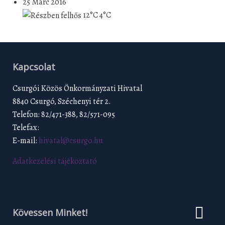
25 Márc 2016
12°C
4°C
Kapcsolat
Csurgói Közös Önkormányzati Hivatal
8840 Csurgó, Széchenyi tér 2.
Telefon: 82/471-388, 82/571-095
Telefax:
E-mail:
hivatal@csurgo.hu
Adatkezelési tájékoztató
Kövessen Minket!