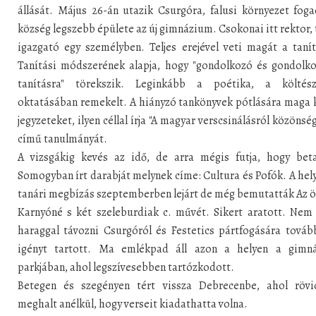
állását. Május 26-án utazik Csurgóra, falusi környezet foga
község legszebb épülete az új gimnázium. Csokonai itt rektor, 
igazgató egy személyben. Teljes erejével veti magát a taní
Tanítási módszerének alapja, hogy "gondolkozó és gondolko
tanításra" törekszik. Leginkább a poétika, a költész
oktatásában remekelt. A hiányzó tankönyvek pótlására maga 
jegyzeteket, ilyen céllal írja "A magyar verscsinálásról közönsé
című tanulmányát.
A vizsgákig kevés az idő, de arra mégis futja, hogy beta
Somogyban írt darabját melynek címe: Cultura és Pofók. A hel
tanári megbízás szeptemberben lejárt de még bemutatták Az 
Karnyóné s két szeleburdiak c. művét. Sikert aratott. Nem
haraggal távozni Csurgóról és Festetics pártfogására továb
igényt tartott. Ma emlékpad áll azon a helyen a gimn
parkjában, ahol legszívesebben tartózkodott.
Betegen és szegényen tért vissza Debrecenbe, ahol rövi
meghalt anélkül, hogy verseit kiadathatta volna.