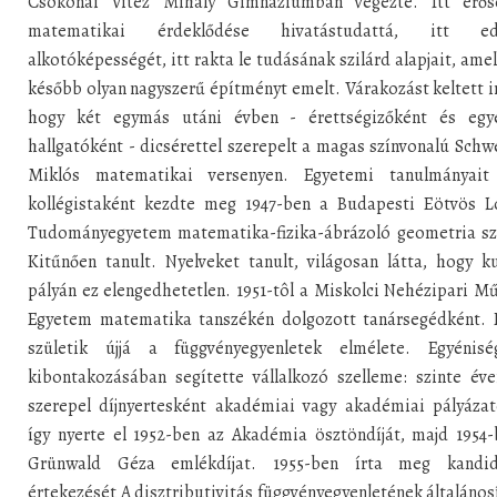
Csokonai Vitéz Mihály Gimnáziumban végezte. Itt erős
matematikai érdeklődése hivatástudattá, itt ed
alkotóképességét, itt rakta le tudásának szilárd alapjait, ame
később olyan nagyszerű építményt emelt. Várakozást keltett i
hogy két egymás utáni évben - érettségizőként és egy
hallgatóként - dicsérettel szerepelt a magas színvonalú Schw
Miklós matematikai versenyen. Egyetemi tanulmányait
kollégistaként kezdte meg 1947-ben a Budapesti Eötvös L
Tudományegyetem matematika-fizika-ábrázoló geometria sz
Kitűnően tanult. Nyelveket tanult, világosan látta, hogy k
pályán ez elengedhetetlen. 1951-tôl a Miskolci Nehézipari M
Egyetem matematika tanszékén dolgozott tanársegédként. 
születik újjá a függvényegyenletek elmélete. Egyénisé
kibontakozásában segítette vállalkozó szelleme: szinte év
szerepel díjnyertesként akadémiai vagy akadémiai pályázat
így nyerte el 1952-ben az Akadémia ösztöndíját, majd 1954
Grünwald Géza emlékdíjat. 1955-ben írta meg kandid
értekezését A disztributivitás függvényegyenletének általános