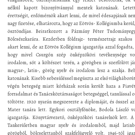
nélkül kapott bizonyítvánnyal mentek katonának. Letet
érettségit, erdőmérnök akart lenni, de mivel édesapjának ne
nagy fizetése, elhatározta, hogy az Eötvös- Kollégiumba kerül
ösztöndíjas. Beiratkozott a Pázmány Péter Tudományeg
Bölcsészkarára. Kezdetben földrajz- természetrajz szakos 
akart lenni, de az Eötvös Kollégium igazgatója azzal fogadta,
hogy mivel Csurgón szép önképzőköri tevékenysége vo
irodalom, sőt a költészet terén, a görögben is szerfölött já
magyar-, latin-, görög nyelv és irodalom lesz a szakja. Be
katonának. Kisebb sebesüléssel megúszta az első világháborút
végén betegség miatt kórházak során került haza a Piavét
forradalmat és Tanácsköztársaságot betegséggel, tanulással 
töltötte. 1920 nyarán megszerezte a diplomáját, és ősszel a
Mater tanára lett. Egykori osztályfőnöke, Bodola László v
igazgatója. Könyvtárvezető, önképzőköri tanárelnök lett. A
Tankerületben magyar nyelv és irodalomból, majd latinb
görögből, bölcselettanból szakfelügyelő volt. 1946-tól iga