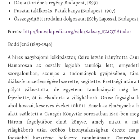
Dáma (történeti regény, Budapest, 1899)
Pusztai találkozás. Patak banya (Budapest, 1907)
Összegyűjtött irodalmi dolgozatai (Kéky Lajossal, Budapest,
Forrás:
http://hu.wikipedia.org/wiki/Baksay_S%C3%A1ndor
Bodó Jenő (1893-1946)
A híres nagybajomi lelkipásztor, Csire István irányította Csu
Hamarosan az osztály legjobb tanulója lett, ernyedet
szorgalomban, szomjas a tudományok gyűjtésében, társ
diákszív önzetlenségével szerette, segítette. Érettségi után a 
pályát választotta, de egyetemi tanulmányait még b
fejezhette, őt is elsodorta a világháború. Orosz fogságba k
ahol hosszú, keserves éveket töltött. Ennek az élménynek a 
alatt született a Csurgói Könyvtár sorozatban 1940-ben meg
Három fogolytábor című könyve, amely miatt a má
világháború után örökös bizonytalanságban érezte mag
fogságból hazatérve befejezte tanulmányait, Csurgóra 