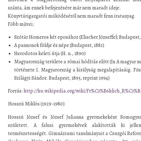
szánta, ám ennek befejezésére már nem maradt ideje.
Könyvtárigazgatói működéséről nem maradt fenn iratanyag.
Főbb művei:
Szótár Homeros két eposához (Elischer Józseffel; Budapest,
A pannonok földje és népe (Budapest, 1881)
Herodotos keleti útja (H. n., 1890)
Magyarország területe a római hódítás előtt (In A magyar 
története I. Magyarország a királyság megalapításáig. Fős
Szilágyi Sándor. Budapest, 1895, reprint 1994)
Forrás:
http://hu.wikipedia.org/wiki/Fr%C3%B6hlich_R%C3%B
Hosszú Miklós (1929-1980)
Hosszú József és József Julianna gyermekeként Somogys
született. A falusi gyermekévek alakították ki jelle
természetességét. Gimnáziumi tanulmányait a Csurgói Refor