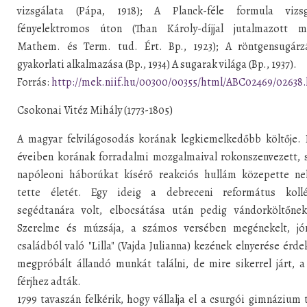
vizsgálata (Pápa, 1918); A Planck-féle formula vizsg
fényelektromos úton (Than Károly-díjjal jutalmazott m
Mathem. és Term. tud. Ért. Bp., 1923); A röntgensugárz
gyakorlati alkalmazása (Bp., 1934) A sugarak világa (Bp., 1937).
Forrás:
http://mek.niif.hu/00300/00355/html/ABC02469/02638
Csokonai Vitéz Mihály (1773-1805)
A magyar felvilágosodás korának legkiemelkedőbb költője. 
éveiben korának forradalmi mozgalmaival rokonszenvezett, 
napóleoni háborúkat kísérő reakciós hullám közepette ne
tette életét. Egy ideig a debreceni református koll
segédtanára volt, elbocsátása után pedig vándorköltőnek 
Szerelme és múzsája, a számos versében megénekelt, j
családból való "Lilla" (Vajda Julianna) kezének elnyerése érd
megpróbált állandó munkát találni, de mire sikerrel járt, a
férjhez adták.
1799 tavaszán felkérik, hogy vállalja el a csurgói gimnázium 