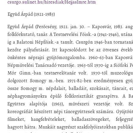
csurgo.sulinet.hu/hiresdiak/HejjasImre.htm
Együd Árpád (1921-1983)
Együd Árpád (Perőcsény, 1921. jan. 30. – Kaposvár, 1983. aug.
folklórkutató, tanár. A Testnevelési Főisk.-a (1941-1946), utána
ig a Balatoni Népfőisk.-a tanult. Csurgón 1946-ban tornatan
kezdte pályafutását. Itt kapcsolódott be az ötvenes évekb
önkéntes néprajzi gyűjtőmozgalomba. 1960-63-ban Kaposvá
Népművelési Tanácsadó vezetője. 1963-től 1970-ig a Siófoki P
Mór Gimn.-ban testnevelőtanár volt. 1970-től muzeológu
dolgozott Somogy m.-ben. 1971-82-ben eredményesen gyűj
össze Somogy m. népdalait, balladáit, szokásait, táncait, e
néphagyományokra épülő folklorisztikát gyarapítva. A Ba
Együttes alapítója (1963), művészeti vezetője volt. S
koreográfiát készített népi táncegyüttesek számára. Gyűjtőút
filmeket, hangfelvételeket, balladaszövegeket, feljegyzé
hagyott hátra. Munkáit nagyrészt szakfolyóiratokban publiká