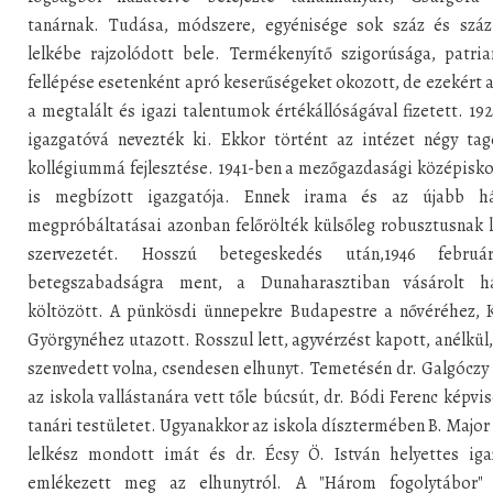
tanárnak. Tudása, módszere, egyénisége sok száz és száz
lelkébe rajzolódott bele. Termékenyítő szigorúsága, patria
fellépése esetenként apró keserűségeket okozott, de ezekért a
a megtalált és igazi talentumok értékállóságával fizetett. 19
igazgatóvá nevezték ki. Ekkor történt az intézet négy tag
kollégiummá fejlesztése. 1941-ben a mezőgazdasági középisk
is megbízott igazgatója. Ennek irama és az újabb h
megpróbáltatásai azonban felőrölték külsőleg robusztusnak 
szervezetét. Hosszú betegeskedés után,1946 február
betegszabadságra ment, a Dunaharasztiban vásárolt h
költözött. A pünkösdi ünnepekre Budapestre a nővéréhez, 
Györgynéhez utazott. Rosszul lett, agyvérzést kapott, anélkül
szenvedett volna, csendesen elhunyt. Temetésén dr. Galgóczy
az iskola vallástanára vett tőle búcsút, dr. Bódi Ferenc képvis
tanári testületet. Ugyanakkor az iskola dísztermében B. Major
lelkész mondott imát és dr. Écsy Ö. István helyettes iga
emlékezett meg az elhunytról. A "Három fogolytábor"