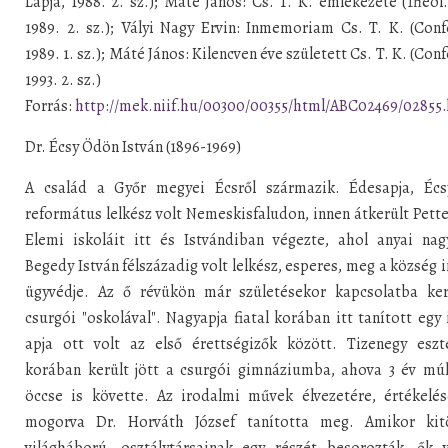
Lapja, 1988. 2. sz.); Máté János: Cs. T. K. emlékezete (Theol.
1989. 2. sz.); Vályi Nagy Ervin: Inmemoriam Cs. T. K. (Conf
1989. 1. sz.); Máté János: Kilencven éve született Cs. T. K. (Conf
1993. 2. sz.)
Forrás:
http://mek.niif.hu/00300/00355/html/ABC02469/02855
Dr. Écsy Ödön István (1896-1969)
A család a Győr megyei Écsről származik. Édesapja, Écs
református lelkész volt Nemeskisfaludon, innen átkerült Pett
Elemi iskoláit itt és Istvándiban végezte, ahol anyai nag
Begedy István félszázadig volt lelkész, esperes, meg a község 
ügyvédje. Az ő révükön már születésekor kapcsolatba ker
csurgói "oskolával". Nagyapja fiatal korában itt tanított egy 
apja ott volt az első érettségizők között. Tizenegy eszt
korában került jött a csurgói gimnáziumba, ahova 3 év múl
öccse is követte. Az irodalmi művek élvezetére, értékelés
mogorva Dr. Horváth József tanította meg. Amikor kit
világháború, osztálytársainak egy részét besorozták, ők v