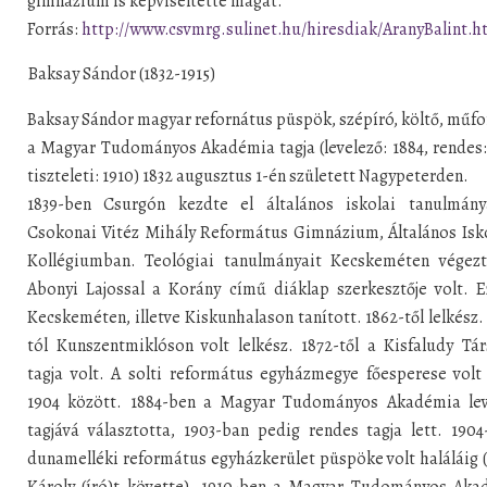
gimnázium is képviseltette magát.
Forrás:
http://www.csvmrg.sulinet.hu/hiresdiak/AranyBalint.h
Baksay Sándor (1832-1915)
Baksay Sándor magyar refornátus püspök, szépíró, költő, műfo
a Magyar Tudományos Akadémia tagja (levelező: 1884, rendes:
tiszteleti: 1910) 1832 augusztus 1-én született Nagypeterden.
1839-ben Csurgón kezdte el általános iskolai tanulmány
Csokonai Vitéz Mihály Református Gimnázium, Általános Isk
Kollégiumban. Teológiai tanulmányait Kecskeméten végezte
Abonyi Lajossal a Korány című diáklap szerkesztője volt. 
Kecskeméten, illetve Kiskunhalason tanított. 1862-től lelkész.
tól Kunszentmiklóson volt lelkész. 1872-től a Kisfaludy Tá
tagja volt. A solti református egyházmegye főesperese volt
1904 között. 1884-ben a Magyar Tudományos Akadémia lev
tagjává választotta, 1903-ban pedig rendes tagja lett. 1904
dunamelléki református egyházkerület püspöke volt haláláig 
Károly (író)t követte). 1910-ben a Magyar Tudományos Aka