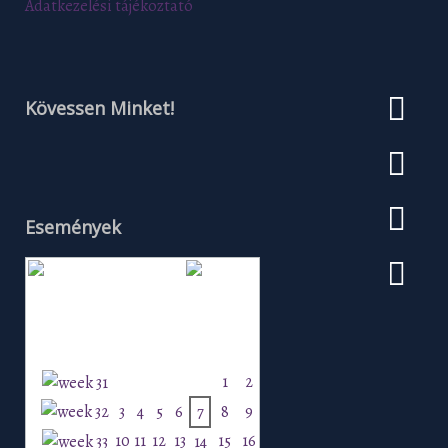
Adatkezelési tájékoztató
Kövessen Minket!
Események
Augusztus 2026
H
K
Sz
Cs
P
Szo
V
1
2
3
4
5
6
7
8
9
10
11
12
13
15
16
14