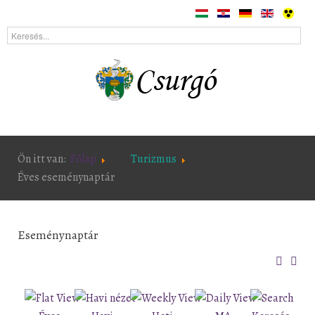
Ön itt van:
Főlap
Turizmus
Éves eseménynaptár
Eseménynaptár