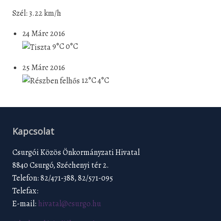
Szél: 3.22 km/h
24 Márc 2016
9°C
0°C
25 Márc 2016
12°C
4°C
Kapcsolat
Csurgói Közös Önkormányzati Hivatal
8840 Csurgó, Széchenyi tér 2.
Telefon: 82/471-388, 82/571-095
Telefax:
E-mail:
hivatal@csurgo.hu