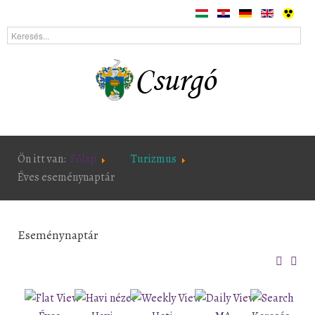
Ön itt van:
Főlap
Turizmus
Éves eseménynaptár
Eseménynaptár