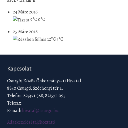
Szél: 3.22 km/h
24 Márc 2016
9°C
0°C
25 Márc 2016
12°C
4°C
Kapcsolat
Csurgói Közös Önkormányzati Hivatal
8840 Csurgó, Széchenyi tér 2.
Telefon: 82/471-388, 82/571-095
Telefax:
E-mail:
hivatal@csurgo.hu
Adatkezelési tájékoztató