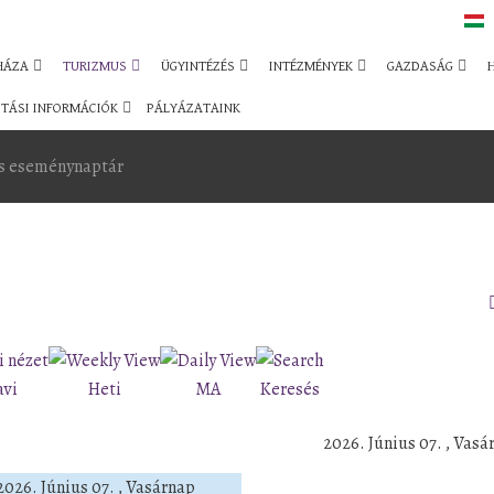
HÁZA
TURIZMUS
ÜGYINTÉZÉS
INTÉZMÉNYEK
GAZDASÁG
TÁSI INFORMÁCIÓK
PÁLYÁZATAINK
s eseménynaptár
avi
Heti
MA
Keresés
2026. Június 07. , Vasá
2026. Június 07. , Vasárnap