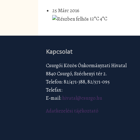
25 Márc 2016
12°C
4°C
Kapcsolat
Csurgói Közös Önkormányzati Hivatal
8840 Csurgó, Széchenyi tér 2.
Telefon: 82/471-388, 82/571-095
Telefax:
E-mail:
hivatal@csurgo.hu
Adatkezelési tájékoztató