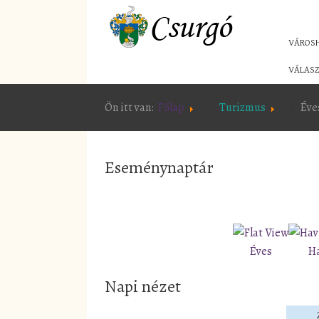
VÁROS
VÁLASZ
Ön itt van:
Főlap
Turizmus
Éve
Eseménynaptár
Éves
H
Napi nézet