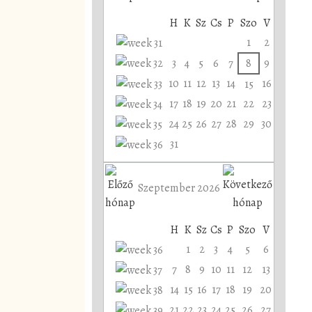
H
K
Sz
Cs
P
Szo
V
1
2
3
4
5
6
7
8
9
10
11
12
13
14
16
15
17
18
19
20
21
22
23
24
25
26
27
28
29
30
31
Szeptember 2026
H
K
Sz
Cs
P
Szo
V
1
2
3
4
5
6
7
8
9
10
11
12
13
14
15
16
17
18
19
20
21
22
23
24
25
26
27