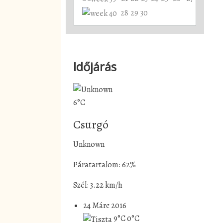
28
29
30
Időjárás
6°C
Csurgó
Unknown
Páratartalom: 62%
Szél: 3.22 km/h
24 Márc 2016
9°C
0°C