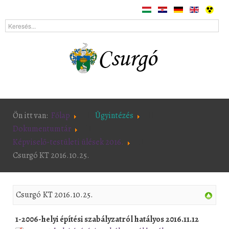
Ön itt van:
Főlap
Ügyintézés
Dokumentumtár
Képviselő-testületi ülések 2016.
Csurgó KT 2016.10.25.
Csurgó KT 2016.10.25.
1-2006-helyi építési szabályzatról hatályos 2016.11.12