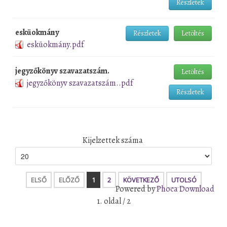
Részletek
esküokmány
Részletek
Letöltés
esküokmány.pdf
jegyzőkönyv szavazatszám.
Letöltés
jegyzőkönyv szavazatszám..pdf
Részletek
Kijelzettek száma
ELSŐ
ELŐZŐ
1
2
KÖVETKEZŐ
UTOLSÓ
Powered by
Phoca Download
1. oldal / 2