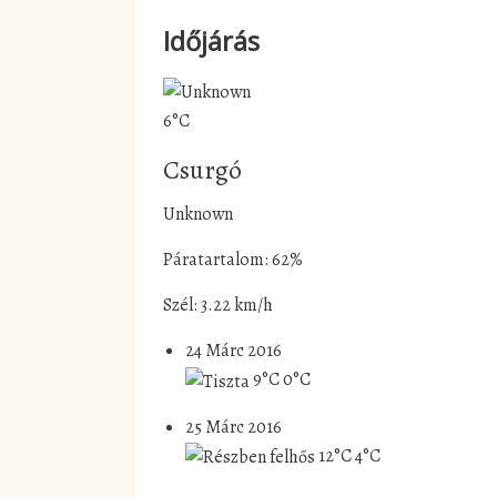
Időjárás
6°C
Csurgó
Unknown
Páratartalom: 62%
Szél: 3.22 km/h
24 Márc 2016
9°C
0°C
25 Márc 2016
12°C
4°C