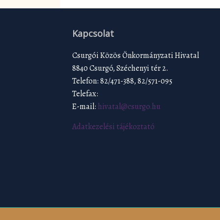
Kapcsolat
Csurgói Közös Önkormányzati Hivatal
8840 Csurgó, Széchenyi tér 2.
Telefon: 82/471-388, 82/571-095
Telefax:
E-mail:
hivatal@csurgo.hu
Adatkezelési tájékoztató