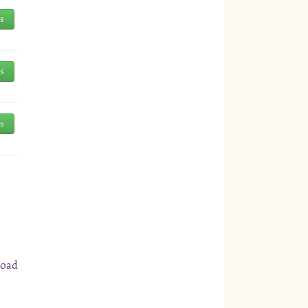
és
és
és
load