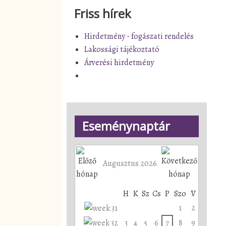
Friss hírek
Hirdetmény - fogászati rendelés
Lakossági tájékoztató
Árverési hirdetmény
Eseménynaptár
Augusztus 2026
H
K
Sz
Cs
P
Szo
V
1
2
3
4
5
6
7
8
9