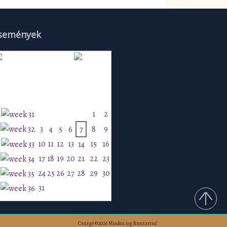
semények
Augusztus 2026
H
K
Sz
Cs
P
Szo
V
1
2
3
4
5
6
7
8
9
10
11
12
13
15
16
14
17
18
19
20
21
22
23
24
25
26
27
28
29
30
31
Csurgó ©2026 Minden jog fenntartva!