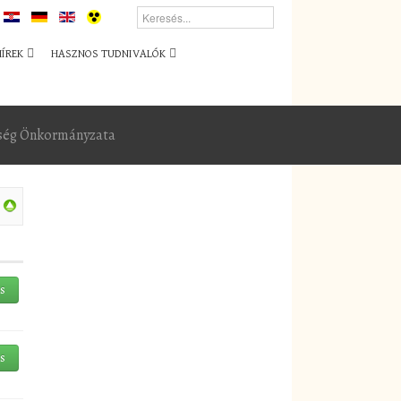
HÍREK
HASZNOS TUDNIVALÓK
zség Önkormányzata
és
és