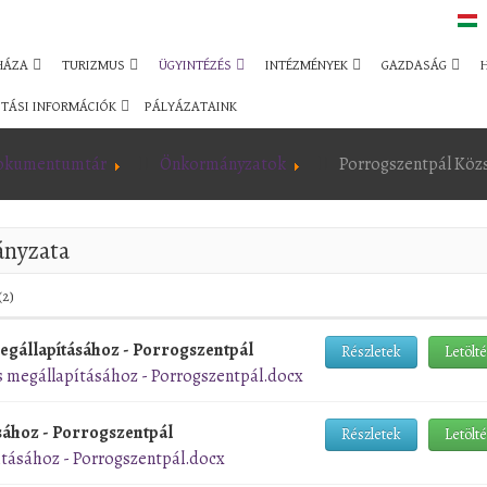
HÁZA
TURIZMUS
ÜGYINTÉZÉS
INTÉZMÉNYEK
GAZDASÁG
TÁSI INFORMÁCIÓK
PÁLYÁZATAINK
okumentumtár
Önkormányzatok
Porrogszentpál Kö
ányzata
(2)
megállapításához - Porrogszentpál
Részletek
Letölt
s megállapításához - Porrogszentpál.docx
sához - Porrogszentpál
Részletek
Letölt
tásához - Porrogszentpál.docx