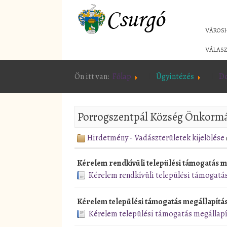
VÁROS
VÁLASZ
Ön itt van:
Főlap
Ügyintézés
D
Porrogszentpál Község Önkorm
Hirdetmény - Vadászterületek kijelölése
Kérelem rendkívüli települési támogatás 
Kérelem rendkívüli települési támogatá
Kérelem települési támogatás megállapítá
Kérelem települési támogatás megállapí