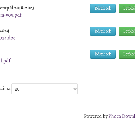
entpál 2018-2023
Részletek
Letölt
am-v05.pdf
2024
Részletek
Letölt
024.doc
Részletek
Letölt
l.pdf
 száma
Powered by
Phoca Down