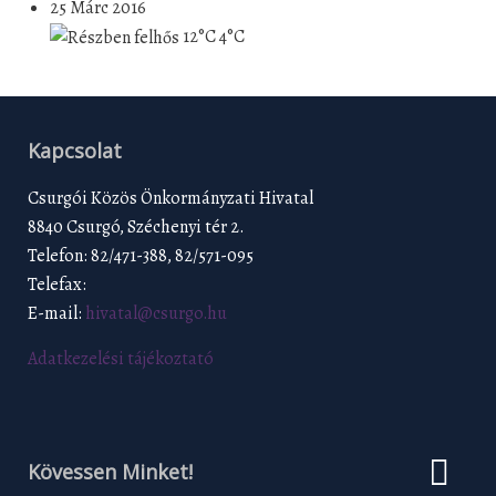
25 Márc 2016
12°C
4°C
Kapcsolat
Csurgói Közös Önkormányzati Hivatal
8840 Csurgó, Széchenyi tér 2.
Telefon: 82/471-388, 82/571-095
Telefax:
E-mail:
hivatal@csurgo.hu
Adatkezelési tájékoztató
Kövessen Minket!