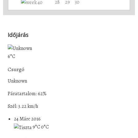
28
29
30
Időjárás
6°C
Csurgó
Unknown
Páratartalom: 62%
Szél: 3.22 km/h
24 Márc 2016
9°C
0°C