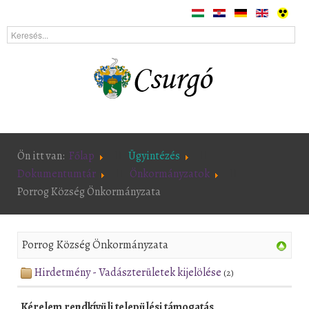
Ön itt van:
Főlap
Ügyintézés
Dokumentumtár
Önkormányzatok
Porrog Község Önkormányzata
Porrog Község Önkormányzata
Hirdetmény - Vadászterületek kijelölése
(2)
Kérelem rendkívüli települési támogatás