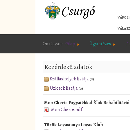
VÁROS
VÁLASZ
Ön itt van:
Főlap
Ügyintézés
D
Közérdekű adatok
Szálláshelyek listája
(0)
Üzletek listája
(0)
Mon Cherie Fogyatékkal Élõk Rehabilitáció
Mon Cherie.pdf
Török Lovastanya Lovas Klub