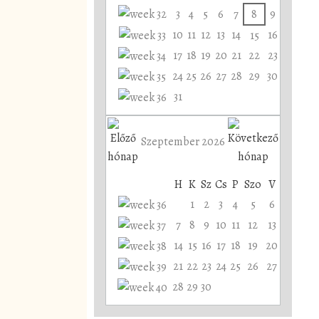
3
4
5
6
7
8
9
10
11
12
13
14
16
15
17
18
19
20
21
22
23
24
25
26
27
28
29
30
31
Szeptember 2026
H
K
Sz
Cs
P
Szo
V
1
2
3
4
5
6
7
8
9
10
11
12
13
14
15
16
17
18
19
20
21
22
23
24
25
26
27
28
29
30