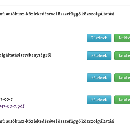
mú autóbusz-közlekedésével összefüggő közszolgáltatási
Részletek
Letölt
olgáltatási tevékenységről
Részletek
Letölt
Részletek
Letölt
7-00-7
Részletek
Letölt
747-00-7.pdf
mú autóbusz-közlekedésével összefüggő közszolgáltatási