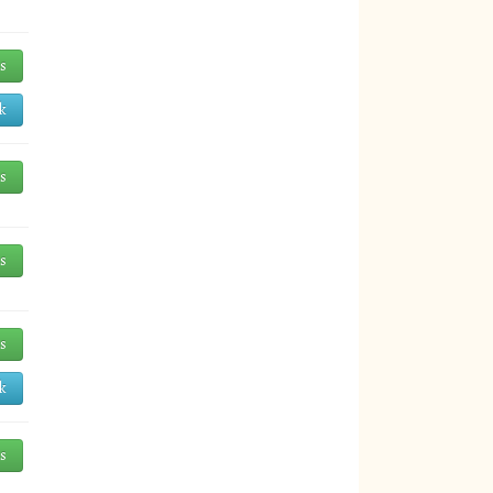
és
k
és
és
és
k
és