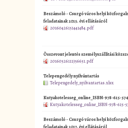
Beszámoló - Csurgó város helyi közforgal
feladatainak 2015. évi ellátásáról
20160426151441484.pdf
Összevont jelentés személyszállítási közsz
20160526111356651.pdf
Telepengedély nyilvántartás
Telepengedely_nyilvantartas.xlsx
Kutyakotelesseg_online_ISBN-978-615-574
Kutyakotelesseg_online_ISBN-978-615-5
Beszámoló - Csurgó város helyi közforgal
feladatainak 2017. évi ellátásáról