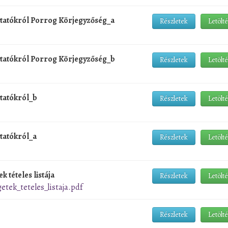
ytatókról Porrog Körjegyzőség_a
Részletek
Letölt
ytatókról Porrog Körjegyzőség_b
Részletek
Letölt
ytatókról_b
Részletek
Letölt
tatókról_a
Részletek
Letölt
k tételes listája
Részletek
Letölt
etek_teteles_listaja.pdf
Részletek
Letölt