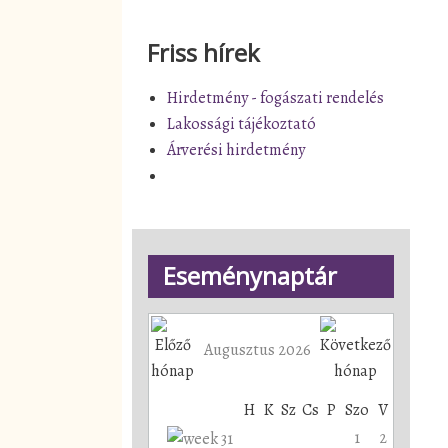
Friss hírek
Hirdetmény - fogászati rendelés
Lakossági tájékoztató
Árverési hirdetmény
Eseménynaptár
Augusztus 2026
H
K
Sz
Cs
P
Szo
V
1
2