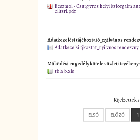
Beszmol - Csurg vros helyi kzforgalm aut
elltsrl.pdf
Adatkezelési tájékoztató_nyilvános rendezv
Adatkezelsi tjkoztat_nyilvnos rendezvny 
Működési engedély köteles üzleti tevéken
tbla b.xls
Kijelzettek
ELSŐ
ELŐZŐ
1