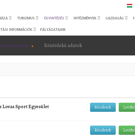
HÁZA
TURIZMUS
ÜGYINTÉZÉS
INTÉZMÉNYEK
GAZDASÁG
TÁSI INFORMÁCIÓK
PÁLYÁZATAINK
okumentumtár
Közérdekű adatok
s Lovas Sport Egyesület
Részletek
Letölt
Részletek
Letölt