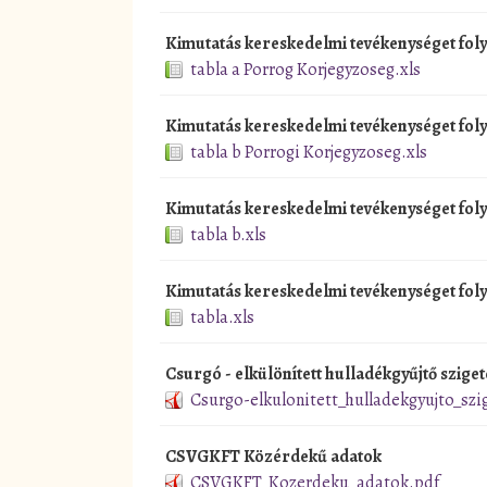
Kimutatás kereskedelmi tevékenységet fol
tabla a Porrog Korjegyzoseg.xls
Kimutatás kereskedelmi tevékenységet fol
tabla b Porrogi Korjegyzoseg.xls
Kimutatás kereskedelmi tevékenységet fol
tabla b.xls
Kimutatás kereskedelmi tevékenységet foly
tabla.xls
Csurgó - elkülönített hulladékgyűjtő szigete
Csurgo-elkulonitett_hulladekgyujto_szig
CSVGKFT Közérdekű adatok
CSVGKFT_Kozerdeku_adatok.pdf