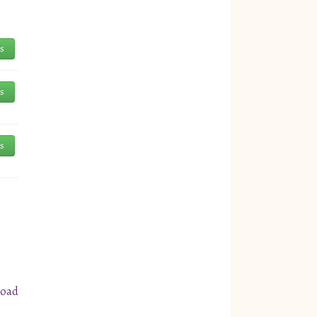
és
és
és
load