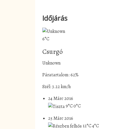
Időjárás
6°C
Csurgó
Unknown
Páratartalom: 62%
Szél: 3.22 km/h
24 Márc 2016
9°C
0°C
25 Márc 2016
12°C
4°C