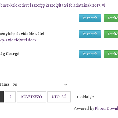
busz-kzlekedsvel sszefgg kzszolgltatsi feladatainak 2017. vi
Részletek
Letölt
ény kép-és videófelvétel
Részletek
Letölt
kp-s videfelvtel.docx
ység Csurgó
Részletek
Letölt
 száma
1. oldal / 2
2
KÖVETKEZŐ
UTOLSÓ
Powered by
Phoca Down