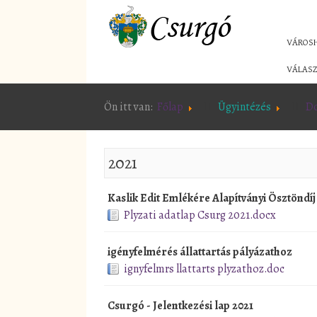
VÁROS
VÁLASZ
Ön itt van:
Főlap
Ügyintézés
D
2021
Kaslik Edit Emlékére Alapítványi Ösztöndíj 
Plyzati adatlap Csurg 2021.docx
igényfelmérés állattartás pályázathoz
ignyfelmrs llattarts plyzathoz.doc
Csurgó - Jelentkezési lap 2021