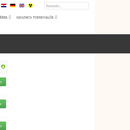
HÍREK
HASZNOS TUDNIVALÓK
és
és
és