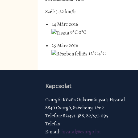
Szél: 3.22 km/h
24 Márc 2016
9°C
0°C
25 Márc 2016
12°C
4°C
Kapcsolat
Csurgói Közös Önkormányzati Hivatal
8840 Csurgó, Széchenyi tér 2.
Telefon: 82/471-388, 82/571-095
Telefax:
E-mail:
hivatal@csurgo.hu