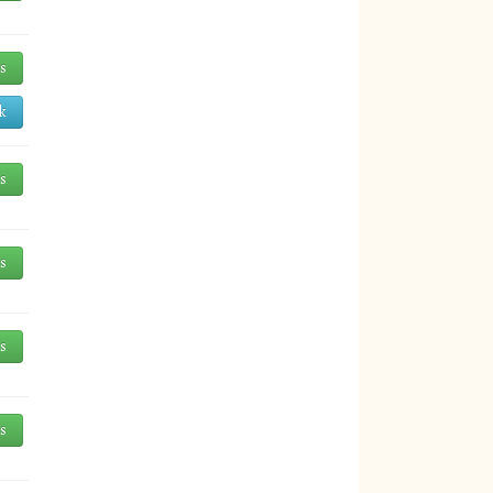
és
k
és
és
és
és