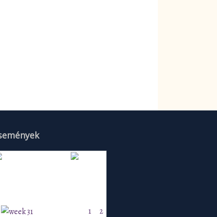
semények
Augusztus 2026
H
K
Sz
Cs
P
Szo
V
1
2