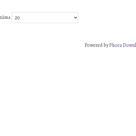
 száma
Powered by
Phoca Down