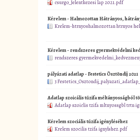
csurgo_Jelentkezesi lap 2021.pdf
Kérelem - Halmozottan Hátrányos, hátrány
Krelem-htrnyoshalmozottan htrnyos hel
Kérelem - rendszeres gyermekvédelmi ke
rendszeres gyermekvedelmi_kedvezmen
pályázati adatlap - Festetics Ösztöndíj 2021
3 Festetics_Osztondij_palyazati_adatlap
Adatlap szoicális tűzifa méltányosságból t
Adatlap szoiclis tzifa mltnyossgbl trtn i
Kérelem szociális tűzifa igényléséhez
Krelem szocilis tzifa ignylshez.pdf