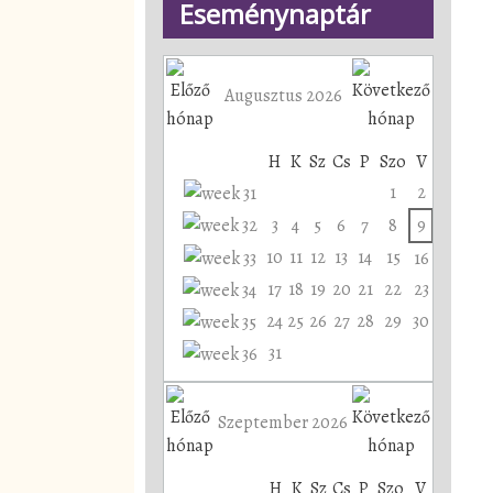
Eseménynaptár
Augusztus 2026
H
K
Sz
Cs
P
Szo
V
1
2
3
4
5
6
7
8
9
10
11
12
13
14
15
16
17
18
19
20
21
22
23
24
25
26
27
28
29
30
31
Szeptember 2026
H
K
Sz
Cs
P
Szo
V