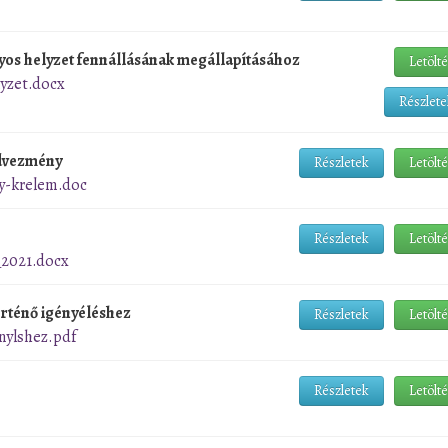
os helyzet fennállásának megállapításához
Letölt
yzet.docx
Részlete
dvezmény
Részletek
Letölt
y-krelem.doc
Részletek
Letölt
_2021.docx
örténő igényéléshez
Részletek
Letölt
gnylshez.pdf
Részletek
Letölt