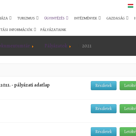
HÁZA
TURIZMUS
ÜGYINTÉZÉS
INTÉZMÉNYEK
GAZDASÁG
TÁSI INFORMÁCIÓK
PÁLYÁZATAINK
okumentumtár
Pályázatok
2021
2021. - pályázati adatlap
Részletek
Letölt
Részletek
Letölt
Részletek
Letölt