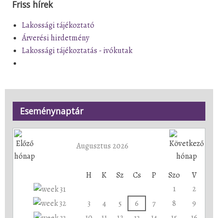
Friss hírek
Lakossági tájékoztató
Árverési hirdetmény
Lakossági tájékoztatás - ivókutak
Eseménynaptár
Augusztus 2026
H
K
Sz
Cs
P
Szo
V
1
2
3
4
5
6
7
8
9
10
11
12
14
15
16
13