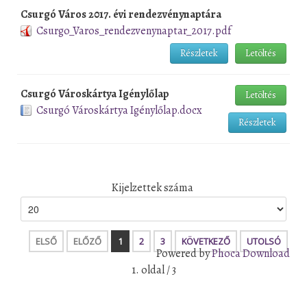
Csurgó Város 2017. évi rendezvénynaptára
Csurgo_Varos_rendezvenynaptar_2017.pdf
Részletek
Letöltés
Csurgó Városkártya Igénylőlap
Letöltés
Csurgó Városkártya Igénylőlap.docx
Részletek
Kijelzettek száma
ELSŐ
ELŐZŐ
1
2
3
KÖVETKEZŐ
UTOLSÓ
Powered by
Phoca Download
1. oldal / 3