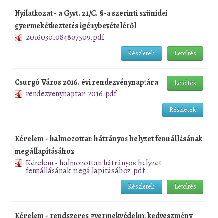
Nyilatkozat - a Gyvt. 21/C. §-a szerinti szünidei
gyermekétkeztetés igénybevételéről
20160301084807509.pdf
Részletek
Letöltés
Csurgó Város 2016. évi rendezvénynaptára
Letöltés
rendezvenynaptar_2016.pdf
Részletek
Kérelem - halmozottan hátrányos helyzet fennállásának
megállapításához
Kérelem - halmozottan hátrányos helyzet
fennállásának megállapításához.pdf
Részletek
Letöltés
Kérelem - rendszeres gyermekvédelmi kedveszmény