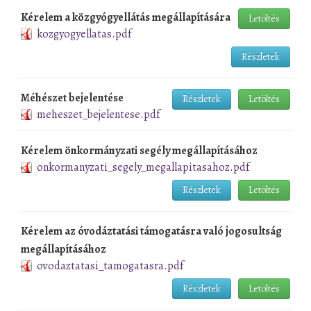
Kérelem a közgyógyellátás megállapítására
Letöltés
kozgyogyellatas.pdf
Részletek
Méhészet bejelentése
Részletek
Letöltés
meheszet_bejelentese.pdf
Kérelem önkormányzati segély megállapításához
onkormanyzati_segely_megallapitasahoz.pdf
Részletek
Letöltés
Kérelem az óvodáztatási támogatásra való jogosultság
megállapításához
ovodaztatasi_tamogatasra.pdf
Részletek
Letöltés