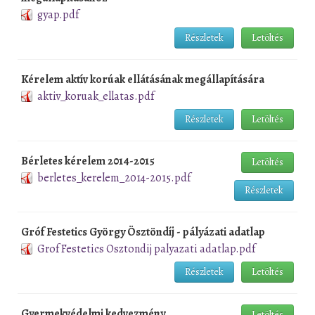
gyap.pdf
Részletek
Letöltés
Kérelem aktív korúak ellátásának megállapítására
aktiv_koruak_ellatas.pdf
Részletek
Letöltés
Bérletes kérelem 2014-2015
Letöltés
berletes_kerelem_2014-2015.pdf
Részletek
Gróf Festetics György Ösztöndíj - pályázati adatlap
Grof Festetics Osztondij palyazati adatlap.pdf
Részletek
Letöltés
Gyermekvédelmi kedvezmény
Letöltés