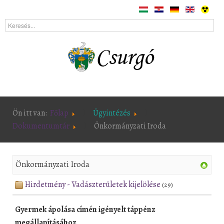
Ön itt van:
Főlap
Ügyintézés
Dokumentumtár
Önkormányzati Iroda
Önkormányzati Iroda
Hirdetmény - Vadászterületek kijelölése
(29)
Gyermek ápolása címén igényelt táppénz
megállapításához