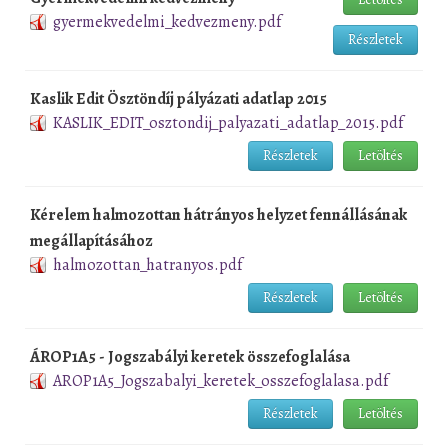
gyermekvedelmi_kedvezmeny.pdf
Részletek
Kaslik Edit Ösztöndíj pályázati adatlap 2015
KASLIK_EDIT_osztondij_palyazati_adatlap_2015.pdf
Részletek
Letöltés
Kérelem halmozottan hátrányos helyzet fennállásának
megállapításához
halmozottan_hatranyos.pdf
Részletek
Letöltés
ÁROP1A5 - Jogszabályi keretek összefoglalása
AROP1A5_Jogszabalyi_keretek_osszefoglalasa.pdf
Részletek
Letöltés