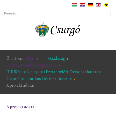
Ön itt van:
Főlap
Gazdaság
Folyamatban lévő pályázatok
HUHR/1601/2.1.2/0011 Preradović & Csokonai határon
átnyúló romantikus költészet ünnepe
A projekt adatai
A projekt adatai