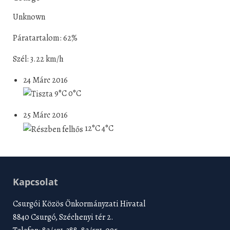
Unknown
Páratartalom: 62%
Szél: 3.22 km/h
24 Márc 2016
9°C
0°C
25 Márc 2016
12°C
4°C
Kapcsolat
Csurgói Közös Önkormányzati Hivatal
8840 Csurgó, Széchenyi tér 2.