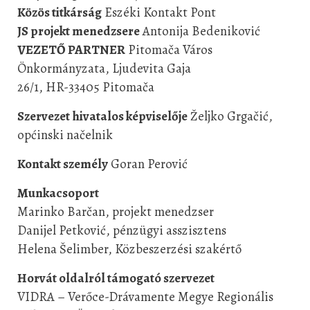
Közös titkárság
Eszéki Kontakt Pont
JS projekt menedzsere
Antonija Bedeniković
VEZETŐ PARTNER
Pitomača Város
Önkormányzata, Ljudevita Gaja
26/1, HR-33405 Pitomača
Szervezet hivatalos képviselője
Željko Grgačić,
općinski načelnik
Kontakt személy
Goran Perović
Munkacsoport
Marinko Barčan, projekt menedzser
Danijel Petković, pénzügyi asszisztens
Helena Šelimber, Közbeszerzési szakértő
Horvát oldalról támogató szervezet
VIDRA – Verőce-Drávamente Megye Regionális