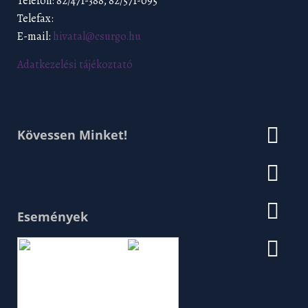
Telefon: 82/471-388, 82/571-095
Telefax:
E-mail:
hivatal@csurgo.hu
Adatkezelési tájékoztató
Kövessen Minket!
Események
Augusztus 2026
H
K
Sz
Cs
P
Szo
V