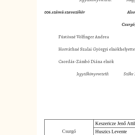
006.számú szavazókör Alsoki
Csurgó,
Füstösné Völfinger Andrea Csurg
Horváthné Szalai Györgyi elnökhelyett
Csordás-Zámbó Diána elnök Csur
Jegyzőkönyvvezető: Sző
Keszericze Jenő Atti
Csurgó
Huszics Levente