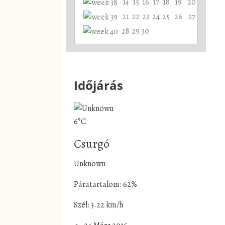
14
15
16
17
18
19
20
21
22
23
24
25
26
27
28
29
30
Időjárás
6°C
Csurgó
Unknown
Páratartalom: 62%
Szél: 3.22 km/h