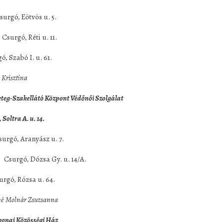
 Eötvös u. 5.
surgó, Réti u. 11.
 I. u. 61.
risztina
eteg-Szakellátó Központ Védőnői Szolgálat
 Soltra A. u. 14.
Aranyász u. 7.
rgó, Dózsa Gy. u. 14/A.
ózsa u. 64.
olnár Zsuzsanna
Közösségi Ház