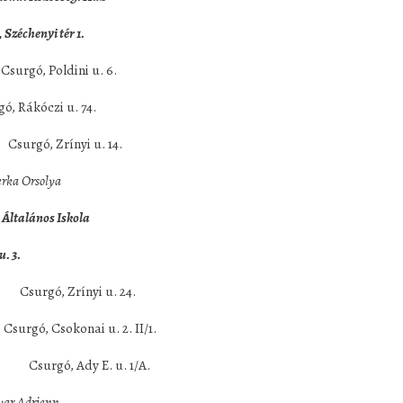
 Széchenyi tér 1.
gó, Poldini u. 6.
czi u. 74.
rgó, Zrínyi u. 14.
ka Orsolya
lános Iskola
3.
 Zrínyi u. 24.
ó, Csokonai u. 2. II/1.
gó, Ady E. u. 1/A.
r Adrienn