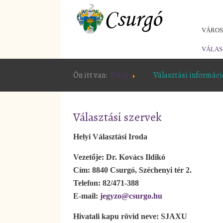
VÁRO
VÁLAS
Ön itt van:
Főlap
Választási informác
Választási szervek
Helyi Választási Iroda
Vezetője: Dr. Kovács Ildikó
Cím: 8840 Csurgó, Széchenyi tér 2.
Telefon: 82/471-388
E-mail:
jegyzo@csurgo.hu
Hivatali kapu rövid neve: SJAXU