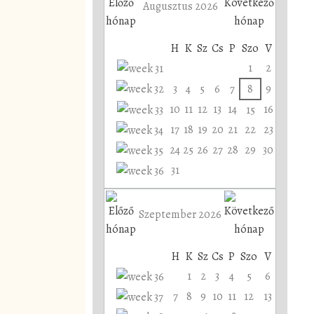
Augusztus 2026
H
K
Sz
Cs
P
Szo
V
1
2
3
4
5
6
7
8
9
10
11
12
13
14
16
15
17
18
19
20
21
22
23
24
25
26
27
28
29
30
31
Szeptember 2026
H
K
Sz
Cs
P
Szo
V
1
2
3
4
5
6
7
8
9
10
11
12
13