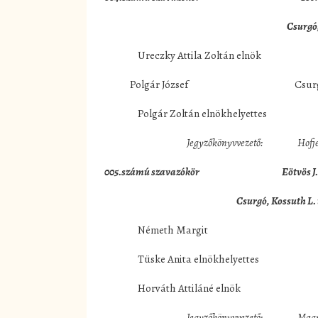
Csurgó,
Ureczky Attila Zoltán elnök Csur
Polgár József Csurgó, Rákó
Polgár Zoltán elnökhelyettes Csu
Jegyzőkönyvvezető: Hofjer
005.számú szavazókör Eötvös J. Álta
Csurgó, Kossuth L. u. 
Németh Margit Csurgó,
Tüske Anita elnökhelyettes Csurg
Horváth Attiláné elnök Csur
Jegyzőkönyvvezető: Magya