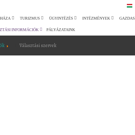
SHÁZA
TURIZMUS
ÜGYINTÉZÉS
INTÉZMÉNYEK
GAZDAS
ZTÁSI INFORMÁCIÓK
PÁLYÁZATAINK
iók
Választási szervek