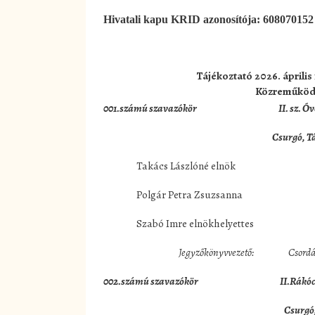
Hivatali kapu KRID azonosítója: 608070152
Tájékoztató 2026. április
Közreműködő
001.számú szavazókör II. sz. Óv
Csurgó, Tá
Takács Lászlóné elnök Csurg
Polgár Petra Zsuzsanna Csurg
Szabó Imre elnökhelyettes Csur
Jegyzőkönyvvezető:
002.számú szavazókör II.Rákóczi F. Á
Csurgó,