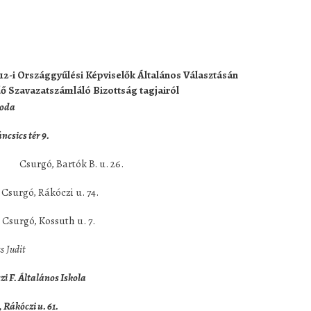
 12-i Országgyűlési Képviselők Általános Választásán
 Szavazatszámláló Bizottság tagjairól
oda
ncsics tér 9.
ó, Bartók B. u. 26.
ó, Rákóczi u. 74.
gó, Kossuth u. 7.
 Csordás Judit
ltalános Iskola
 Rákóczi u. 61.