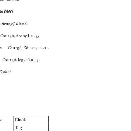
 ÖNO
 Arany J. utca 6.
ó, Arany J. u. 35.
es Csurgó, Kölcsey u. 20.
gó, Jegyző u. 15.
ke Zsoltné
la
Elnök
Tag