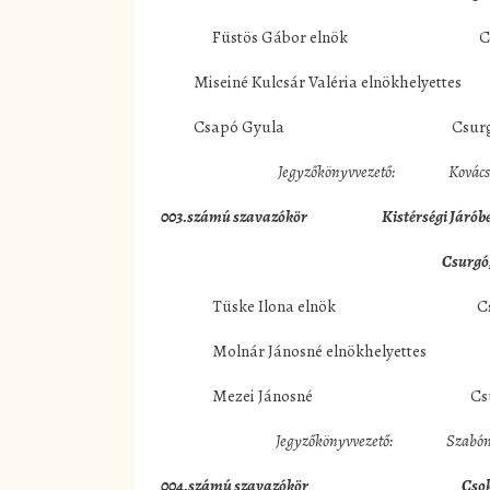
Füstös Gábor elnök Csurgó,
Miseiné Kulcsár Valéria elnökhelyettes C
Csapó Gyula Csurgó, Szabó
Jegyzőkönyvvezető: Kovács K
003.számú szavazókör
Kistérségi Járób
Csurgó,
Tüske Ilona elnök Csurgó, 
Molnár Jánosné elnökhelyettes Csu
Mezei Jánosné Csurgó, R
Jegyzőkönyvvezető: Szabóné M
004.számú szavazókör Csokonai 