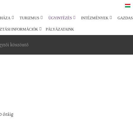
SHÁZA
TURIZMUS
ÜGYINTÉZÉS
INTÉZMÉNYEK
GAZDAS
ZTÁSI INFORMÁCIÓK
PÁLYÁZATAINK
gyzői köszöntő
0 óráig