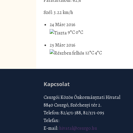
Páratartalom: 62%
Szél: 3.22 km/h
24 Márc 2016
9°C
0°C
25 Márc 2016
12°C
4°C
Kapcsolat
Csurgói Közös Önkormányzati Hivatal
8840 Csurgó, Széchenyi tér 2.
Telefon: 82/471-388, 82/571-095
Telefax:
E-mail:
hivatal@csurgo.hu