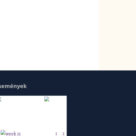
semények
Augusztus 2026
H
K
Sz
Cs
P
Szo
V
1
2