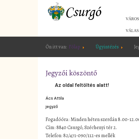
VÁRO
VÁLAS
Ön itt van:
Főlap
Ügyintézés
Je
Jegyzői köszöntő
Az oldal feltöltés alatt!
Ács Attila
jegyző
Fogadóóra: Minden héten szerdán 8.00-12.0
Cím: 8840 Csurgó, Széchenyi tér 2.
Telefon: 82/471-090/112-es mellék