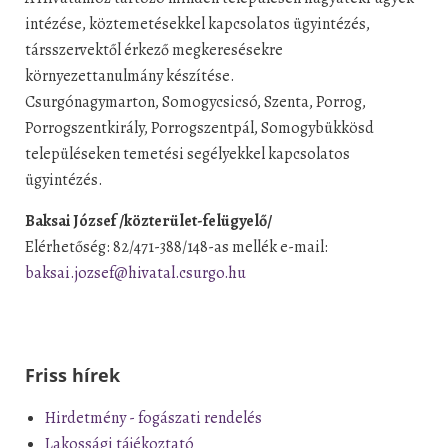
intézése, köztemetésekkel kapcsolatos ügyintézés,
társszervektől érkező megkeresésekre
környezettanulmány készítése.
Csurgónagymarton, Somogycsicsó, Szenta, Porrog,
Porrogszentkirály, Porrogszentpál, Somogybükkösd
településeken temetési segélyekkel kapcsolatos
ügyintézés.
Baksai József /közterület-felügyelő/
Elérhetőség: 82/471-388/148-as mellék e-mail:
baksai.jozsef@hivatal.csurgo.hu
Friss hírek
Hirdetmény - fogászati rendelés
Lakossági tájékoztató