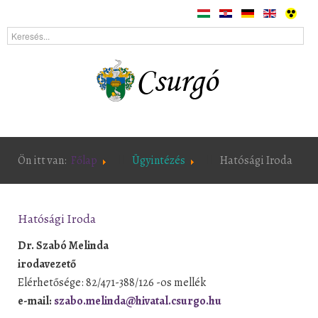
Ön itt van:
Főlap
Ügyintézés
Hatósági Iroda
Hatósági Iroda
Dr. Szabó Melinda
irodavezető
Elérhetősége: 82/471-388/126 -os mellék
e-mail:
szabo.melinda@hivatal.csurgo.hu