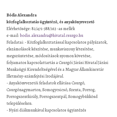
Bódis Alexandra
közfoglalkoztatás ügyintéző, és anyakönyvvezető
Elérhetősége: 82/471-388/163 -as mellék
e-mail:
bodis.alexandra@hivatal.csurgo.hu
Feladatai: - Közfoglalkoztatással kapcsolatos pályázatok,
elszámolások készítése, munkaviszony létesítése,
megszüntetése, módosítások nyomon követése,
folyamatos kapcsolattartás a Csurgói Járási Hivatal Járási
Munkaügyi Kirendeltségével és a Magyar Államkincstár
Illetmény-számfejtési Irodájával.
- Anyakönvvezetői feladatok ellátása Csurgó,
Csurgónagymarton, Somogycsicsó, Szenta, Porrog,
Porrogszentkirály, Porrogszentpál, Somogybükkösd
településeken.
- Nyári diákmunkával kapcsolatos ügyintézés