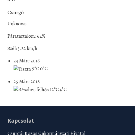
Csurgó
Unknown
Páratartalom: 62%
Szél: 3.22 km/h
24 Márc 2016
9°C
0°C
25 Márc 2016
12°C
4°C
Kapcsolat
Csurgói Közös Önkormányzati Hivatal