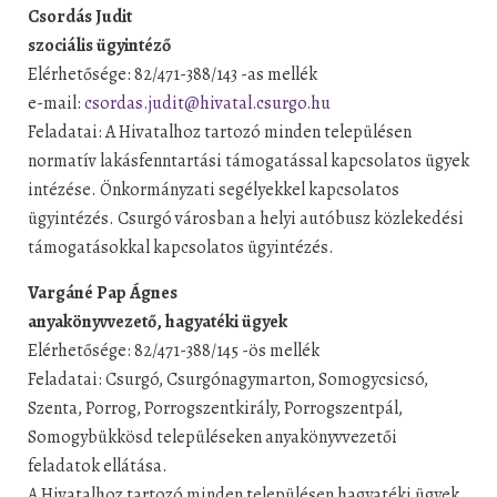
Csordás Judit
szociális ügyintéző
Elérhetősége: 82/471-388/143 -as mellék
e-mail:
csordas.judit@hivatal.csurgo.hu
Feladatai: A Hivatalhoz tartozó minden településen
normatív lakásfenntartási támogatással kapcsolatos ügyek
intézése. Önkormányzati segélyekkel kapcsolatos
ügyintézés. Csurgó városban a helyi autóbusz közlekedési
támogatásokkal kapcsolatos ügyintézés.
Vargáné Pap Ágnes
anyakönyvvezető, hagyatéki ügyek
Elérhetősége: 82/471-388/145 -ös mellék
Feladatai: Csurgó, Csurgónagymarton, Somogycsicsó,
Szenta, Porrog, Porrogszentkirály, Porrogszentpál,
Somogybükkösd településeken anyakönyvvezetői
feladatok ellátása.
A Hivatalhoz tartozó minden településen hagyatéki ügyek