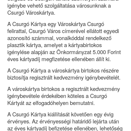
igénybe vehető szolgáltatása városunknak a 
Csurgó Városkártya.
A Csurgó Kártya egy Városkártya Csurgó 
felirattal, Csurgó Város címerével ellátott egyedi 
azonosító számmal, vonalkóddal rendelkező 
plasztik kártya, amelyet a kártyabirtokos 
igénylése alapján az Önkormányzat 5.000 Forint 
éves kártyadíj megfizetése ellenében állít ki.
A Csurgó Kártya a városkártya birtokos részére 
biztosítja regisztrált kedvezmény igénybevételét.
A városkártya birtokos a regisztrált kedvezmény 
igénybevétele érdekében köteles a Csurgó 
Kártyát az elfogadóhelyen bemutatni.
A Csurgó Kártya kiállítását követően egy évig 
érvényes. Az érvényességi határidő lejárta után 
az éves kártyadíj befizetése ellenében, lehetőség 