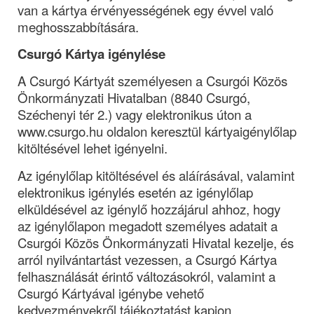
van a kártya érvényességének egy évvel való 
meghosszabbítására.
Csurgó Kártya igénylése
A Csurgó Kártyát személyesen a Csurgói Közös 
Önkormányzati Hivatalban (8840 Csurgó, 
Széchenyi tér 2.) vagy elektronikus úton a 
www.csurgo.hu oldalon keresztül kártyaigénylőlap 
kitöltésével lehet igényelni.
Az igénylőlap kitöltésével és aláírásával, valamint 
elektronikus igénylés esetén az igénylőlap 
elküldésével az igénylő hozzájárul ahhoz, hogy 
az igénylőlapon megadott személyes adatait a 
Csurgói Közös Önkormányzati Hivatal kezelje, és 
arról nyilvántartást vezessen, a Csurgó Kártya 
felhasználását érintő változásokról, valamint a 
Csurgó Kártyával igénybe vehető 
kedvezményekről tájékoztatást kapjon 