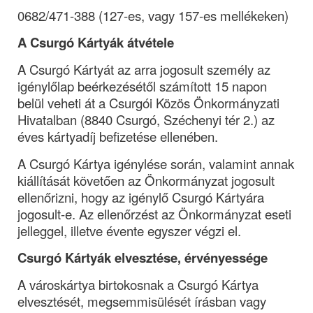
0682/471-388 (127-es, vagy 157-es mellékeken)
A Csurgó Kártyák átvétele
A Csurgó Kártyát az arra jogosult személy az 
igénylőlap beérkezésétől számított 15 napon 
belül veheti át a Csurgói Közös Önkormányzati 
Hivatalban (8840 Csurgó, Széchenyi tér 2.) az 
éves kártyadíj befizetése ellenében.
A Csurgó Kártya igénylése során, valamint annak 
kiállítását követően az Önkormányzat jogosult 
ellenőrizni, hogy az igénylő Csurgó Kártyára 
jogosult-e. Az ellenőrzést az Önkormányzat eseti 
jelleggel, illetve évente egyszer végzi el.
Csurgó Kártyák elvesztése, érvényessége
A városkártya birtokosnak a Csurgó Kártya 
elvesztését, megsemmisülését írásban vagy 