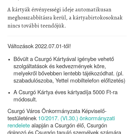
A kártyák érvényességi ideje automatikusan
meghosszabbításra kerül, a kártyabirtokosoknak
nincs további teendőjük.
Változások 2022.07.01-től!
Bővült a Csurgó Kártyával igénybe vehető 
szolgáltatások és kedvezmények köre, 
melyekről bővebben lentebb tájékozódhat. (pl. 
szabadulószoba, Yettel mobiltelefon előfizetés)
A Csurgó Kártya éves kártyadíja 5000 Ft-ra 
módosult. 
Csurgó Város Önkormányzata Képviselő-
testületének 
10/2017. (VI.30.) önkormányzati 
rendelete
 alapján a Csurgón élő, Csurgón 
dolgozó és Csurgón tanuló személyek számára 