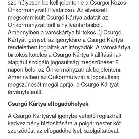
személyesen be kell jelentenie a Csurgói Közös 
Önkormányzati Hivatalban. Az elveszett, 
megsemmisült Csurgó Kártya adatait az 
Önkormányzat törli a nyilvántartásból. 
Amennyiben a városkártya birtokos új Csurgó 
Kártyát igényel, az igénylésre a Csurgó Kártya 
rendeletben foglaltak az irányadók. A városkártya 
birtokos köteles a Csurgó Kártya kiállításának 
alapjául szolgáló jogosultság megszűnését 8 
napon belül az Önkormányzatnak bejelenteni.
Amennyiben az Önkormányzat a jogosultság 
megszűnését megállapítja, a Csurgó Kártyát 
érvényteleníti.
Csurgó Kártya elfogadóhelyek
A Csurgó Kártyával igénybe vehető regisztrált 
kedvezmény biztosítására a polgármester köt 
szerződést az elfogadóhellyel, szolgáltatóval.