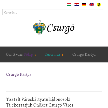
Ön itt van:
Főlap
Turizmus
Csurgó Kártya
Csurgó Kártya
Tisztelt Városkártyatulajdonosok!
Tájékoztatjuk Önöket Csurgó Város