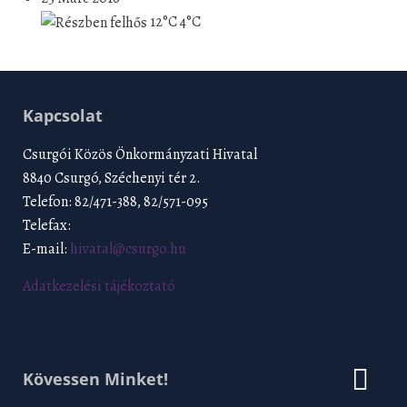
12°C
4°C
Kapcsolat
Csurgói Közös Önkormányzati Hivatal
8840 Csurgó, Széchenyi tér 2.
Telefon: 82/471-388, 82/571-095
Telefax:
E-mail:
hivatal@csurgo.hu
Adatkezelési tájékoztató
Kövessen Minket!