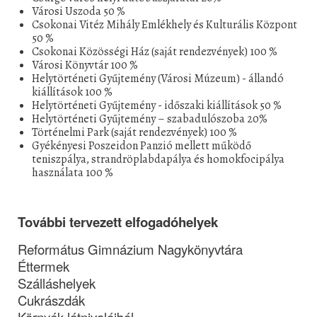
Városi Uszoda 50 %
Csokonai Vitéz Mihály Emlékhely és Kulturális Központ
50 %
Csokonai Közösségi Ház (saját rendezvények) 100 %
Városi Könyvtár 100 %
Helytörténeti Gyűjtemény (Városi Múzeum) - állandó
kiállítások 100 %
Helytörténeti Gyűjtemény - időszaki kiállítások 50 %
Helytörténeti Gyűjtemény – szabadulószoba 20%
Történelmi Park (saját rendezvények) 100 %
Gyékényesi Poszeidon Panzió mellett működő
teniszpálya, strandröplabdapálya és homokfocipálya
használata 100 %
További tervezett elfogadóhelyek
Református Gimnázium Nagykönyvtára
Éttermek
Szálláshelyek
Cukrászdák
Környék látnivalóiból