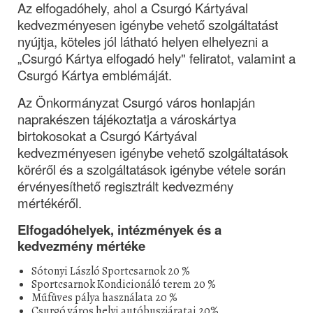
Az elfogadóhely, ahol a Csurgó Kártyával 
kedvezményesen igénybe vehető szolgáltatást 
nyújtja, köteles jól látható helyen elhelyezni a 
„Csurgó Kártya elfogadó hely" feliratot, valamint a 
Csurgó Kártya emblémáját.
Az Önkormányzat Csurgó város honlapján 
naprakészen tájékoztatja a városkártya 
birtokosokat a Csurgó Kártyával 
kedvezményesen igénybe vehető szolgáltatások 
köréről és a szolgáltatások igénybe vétele során 
érvényesíthető regisztrált kedvezmény 
mértékéről.
Elfogadóhelyek, intézmények és a 
kedvezmény mértéke
Sótonyi László Sportcsarnok 20 %
Sportcsarnok Kondicionáló terem 20 %
Műfüves pálya használata 20 %
Csurgó város helyi autóbuszjáratai 20%