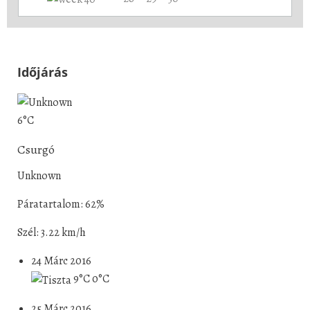
Időjárás
6°C
Csurgó
Unknown
Páratartalom: 62%
Szél: 3.22 km/h
24 Márc 2016
9°C
0°C
25 Márc 2016