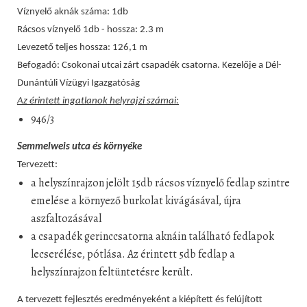
Víznyelő aknák száma: 1db
Rácsos víznyelő 1db - hossza: 2.3 m
Levezető teljes hossza: 126,1 m
Befogadó: Csokonai utcai zárt csapadék csatorna. Kezelője a Dél-
Dunántúli Vízügyi Igazgatóság
Az érintett ingatlanok helyrajzi számai:
946/3
Semmelweis utca és környéke
Tervezett:
a helyszínrajzon jelölt 15db rácsos víznyelő fedlap szintre
emelése a környező burkolat kivágásával, újra
aszfaltozásával
a csapadék gerinccsatorna aknáin található fedlapok
lecserélése, pótlása. Az érintett 5db fedlap a
helyszínrajzon feltüntetésre került.
A tervezett fejlesztés eredményeként a kiépített és felújított