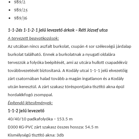
989/2
989/25
989/36
1-1-2és 1-1-2-1 jelű levezető árkok – Réti József utca
A tervezett beavatkozások:
Az utcában nincs aszfalt burkolat, csupán 4 sor szélességű járdalap
burkolat található. Ennek a burkolatnak a nyugati oldalára
tervezzük a folyóka beépítését, ami az utcára hullott csapadékvíz
továbbvezetését biztosítaná. A Kodály utcai 1-1-1 jelű elvezetőig
zárt csatornában halad tovább a magán ingatlanon és a Kodály
utcán keresztül. A zárt szakasz töréspontjaira tisztító akna épül
hordalékfogó zsomppal.
Építendő létesítmények:
1-1-2 jelű levezető
40/40/10 padkafolyóka – 153.5 m
D300 KG-PVC zárt szakasz összes hossza: 54.5 m
Kismélységű tisztító akna: 3db