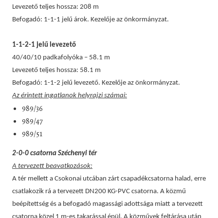
Levezető teljes hossza: 208 m
Befogadó: 1-1-1 jelű árok. Kezelője az önkormányzat.
1-1-2-1 jelű levezető
40/40/10 padkafolyóka – 58.1 m
Levezető teljes hossza: 58.1 m
Befogadó: 1-1-2 jelű levezető. Kezelője az önkormányzat.
Az érintett ingatlanok helyrajzi számai:
989/36
989/47
989/51
2-0-0 csatorna Széchenyi tér
A tervezett beavatkozások:
A tér mellett a Csokonai utcában zárt csapadékcsatorna halad, erre
csatlakozik rá a tervezett DN200 KG-PVC csatorna. A közmű
beépítettség és a befogadó magassági adottsága miatt a tervezett
csatorna közel 1 m-es takarással épül. A közművek feltárása után