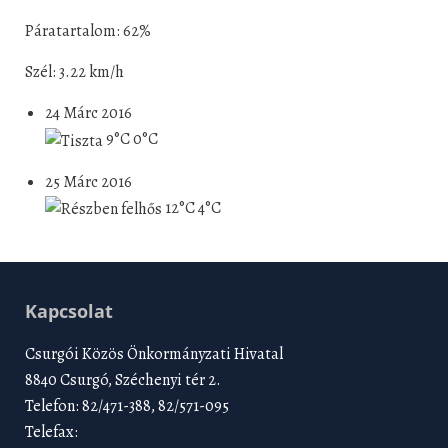
Páratartalom: 62%
Szél: 3.22 km/h
24 Márc 2016
9°C
0°C
25 Márc 2016
12°C
4°C
Kapcsolat
Csurgói Közös Önkormányzati Hivatal
8840 Csurgó, Széchenyi tér 2.
Telefon: 82/471-388, 82/571-095
Telefax: