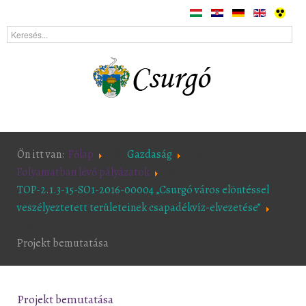
Ön itt van:
Főlap
Gazdaság
Folyamatban lévő pályázatok
TOP-2.1.3-15-SO1-2016-00004 „Csurgó város elöntéssel
veszélyeztetett területeinek csapadékvíz-elvezetése”
Projekt bemutatása
Projekt bemutatása