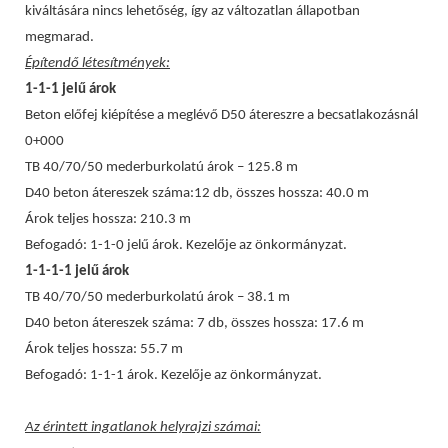
kiváltására nincs lehetőség, így az változatlan állapotban
megmarad.
Építendő létesítmények:
1-1-1 jelű árok
Beton előfej kiépítése a meglévő D50 átereszre a becsatlakozásnál
0+000
TB 40/70/50 mederburkolatú árok – 125.8 m
D40 beton átereszek száma:12 db, összes hossza: 40.0 m
Árok teljes hossza: 210.3 m
Befogadó: 1-1-0 jelű árok. Kezelője az önkormányzat.
1-1-1-1 jelű árok
TB 40/70/50 mederburkolatú árok – 38.1 m
D40 beton átereszek száma: 7 db, összes hossza: 17.6 m
Árok teljes hossza: 55.7 m
Befogadó: 1-1-1 árok. Kezelője az önkormányzat.
Az érintett ingatlanok helyrajzi számai: