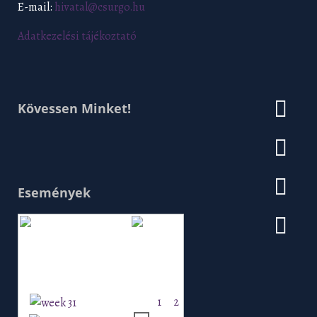
E-mail:
hivatal@csurgo.hu
Adatkezelési tájékoztató
Kövessen Minket!
Események
Augusztus 2026
H
K
Sz
Cs
P
Szo
V
1
2