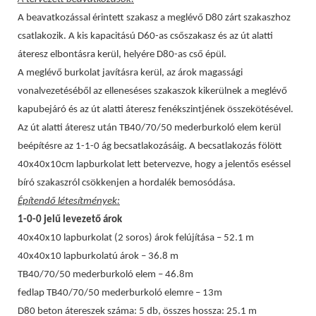
A beavatkozással érintett szakasz a meglévő D80 zárt szakaszhoz
csatlakozik. A kis kapacitású D60-as csőszakasz és az út alatti
áteresz elbontásra kerül, helyére D80-as cső épül.
A meglévő burkolat javításra kerül, az árok magassági
vonalvezetéséből az elleneséses szakaszok kikerülnek a meglévő
kapubejáró és az út alatti áteresz fenékszintjének összekötésével.
Az út alatti áteresz után TB40/70/50 mederburkoló elem kerül
beépítésre az 1-1-0 ág becsatlakozásáig. A becsatlakozás fölött
40x40x10cm lapburkolat lett betervezve, hogy a jelentős eséssel
bíró szakaszról csökkenjen a hordalék bemosódása.
Építendő létesítmények:
1-0-0 jelű levezető árok
40x40x10 lapburkolat (2 soros) árok felújítása – 52.1 m
40x40x10 lapburkolatú árok – 36.8 m
TB40/70/50 mederburkoló elem – 46.8m
fedlap TB40/70/50 mederburkoló elemre – 13m
D80 beton átereszek száma: 5 db, összes hossza: 25.1 m