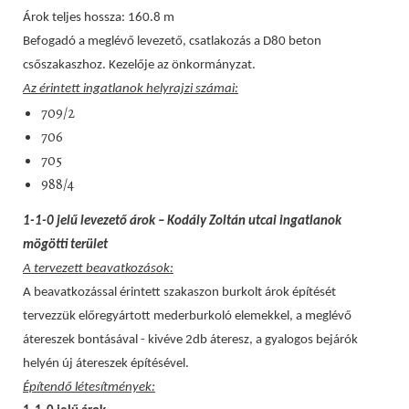
Árok teljes hossza: 160.8 m
Befogadó a meglévő levezető, csatlakozás a D80 beton
csőszakaszhoz. Kezelője az önkormányzat.
Az érintett ingatlanok helyrajzi számai:
709/2
706
705
988/4
1-1-0 jelű levezető árok – Kodály Zoltán utcai ingatlanok
mögötti terület
A tervezett beavatkozások:
A beavatkozással érintett szakaszon burkolt árok építését
tervezzük előregyártott mederburkoló elemekkel, a meglévő
átereszek bontásával - kivéve 2db áteresz, a gyalogos bejárók
helyén új átereszek építésével.
Építendő létesítmények: