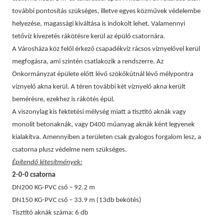
további pontosítás szükséges, illetve egyes közművek védelembe
helyezése, magassági kiváltása is indokolt lehet. Valamennyi
tetővíz kivezetés rákötésre kerül az épülő csatornára.
A Városháza köz felől érkező csapadékvíz rácsos víznyelővel kerül
megfogásra, ami szintén csatlakozik a rendszerre. Az
Önkormányzat épülete előtt lévő szökőkútnál lévő mélypontra
víznyelő akna kerül. A téren további két víznyelő akna került
bemérésre, ezekhez is rákötés épül.
A viszonylag kis fektetési mélység miatt a tisztító aknák vagy
monolit betonaknák, vagy D400 műanyag aknák ként legyenek
kialakítva. Amennyiben a területen csak gyalogos forgalom lesz, a
csatorna plusz védelme nem szükséges.
Építendő létesítmények:
2-0-0 csatorna
DN200 KG-PVC cső – 92.2 m
DN150 KG-PVC cső – 33.9 m (13db bekötés)
Tisztító aknák száma: 6 db