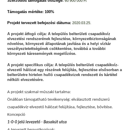
Szerződött támogatás összege:
60 900 000 Ft
Támogatás mértéke: 100%
Projekt tervezett befejezési dátuma:
2020.03.25.
A projekt átfogó célja: A település belterületi csapadékvíz
elvezetési rendszerének fejlesztése, környezetbiztonságának
növelése, környezeti állapotának javítása és a helyi vízkár
veszélyeztetettségének csökkentése, továbbá a további
környezeti káresemények megelőzése.
A projekt specifikus célja: A település belterületi csapadékvíz-
elvezető hálózat egy részének felújítás, fejlesztése elsősorban a
belterületre hirtelen hulló csapadékvizek rendezett és kártétel
nélküli elvezetésére.
A projekt szakmai-műszaki tartalma:
Önállóan támogatható tevékenység: elválasztott rendszerű
csapadékvíz-elvezető hálózat felújítása, fejlesztése, bővítése.
Koncepció
1-0-0 jelű levezető - Basakút utca
A tervezett beavatkozások: