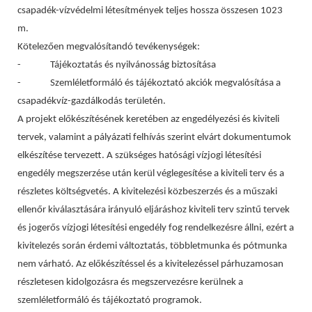
csapadék-vízvédelmi létesítmények teljes hossza összesen 1023
m.
Kötelezően megvalósítandó tevékenységek:
- Tájékoztatás és nyilvánosság biztosítása
- Szemléletformáló és tájékoztató akciók megvalósítása a
csapadékvíz-gazdálkodás területén.
A projekt előkészítésének keretében az engedélyezési és kiviteli
tervek, valamint a pályázati felhívás szerint elvárt dokumentumok
elkészítése tervezett. A szükséges hatósági vízjogi létesítési
engedély megszerzése után kerül véglegesítése a kiviteli terv és a
részletes költségvetés. A kivitelezési közbeszerzés és a műszaki
ellenőr kiválasztására irányuló eljáráshoz kiviteli terv szintű tervek
és jogerős vízjogi létesítési engedély fog rendelkezésre állni, ezért a
kivitelezés során érdemi változtatás, többletmunka és pótmunka
nem várható. Az előkészítéssel és a kivitelezéssel párhuzamosan
részletesen kidolgozásra és megszervezésre kerülnek a
szemléletformáló és tájékoztató programok.