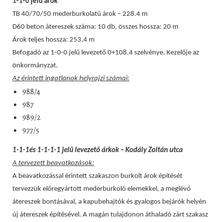
1-1-0 jelű árok
TB 40/70/50 mederburkolatú árok – 228.4 m
D60 beton átereszek száma: 10 db, összes hossza: 20 m
Árok teljes hossza: 253,4 m
Befogadó az 1-0-0 jelű levezető 0+108.4 szelvénye. Kezelője az
önkormányzat.
Az érintett ingatlanok helyrajzi számai:
988/4
987
989/2
977/5
1-1-1és 1-1-1-1 jelű levezető árkok – Kodály Zoltán utca
A tervezett beavatkozások:
A beavatkozással érintett szakaszon burkolt árok építését
tervezzük előregyártott mederburkoló elemekkel, a meglévő
átereszek bontásával, a kapubehajtók és gyalogos bejárók helyén
új átereszek építésével. A magán tulajdonon áthaladó zárt szakasz