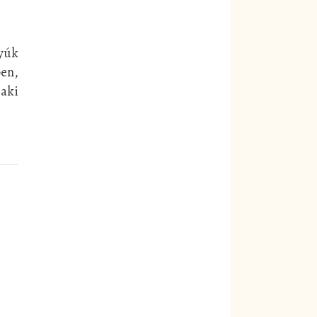
tyúk
ben,
zaki