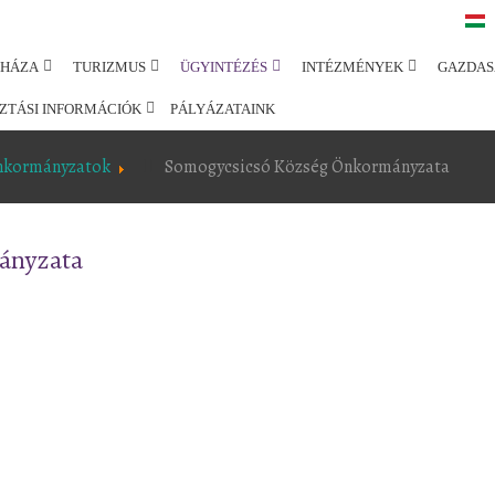
SHÁZA
TURIZMUS
ÜGYINTÉZÉS
INTÉZMÉNYEK
GAZDAS
ZTÁSI INFORMÁCIÓK
PÁLYÁZATAINK
nkormányzatok
Somogycsicsó Község Önkormányzata
ányzata