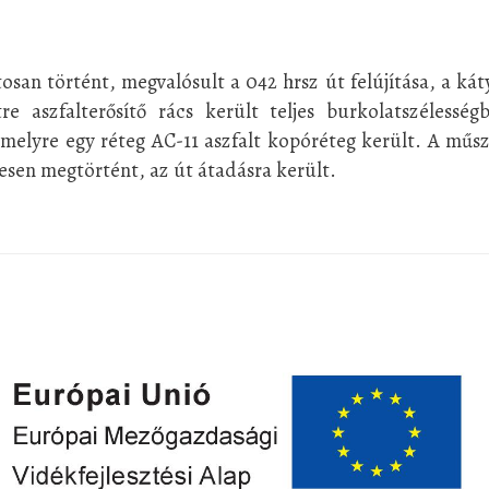
san történt, megvalósult a 042 hrsz út felújítása, a ká
tre aszfalterősítő rács került teljes burkolatszélesség
elyre egy réteg AC-11 aszfalt kopóréteg került. A műs
esen megtörtént, az út átadásra került.