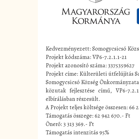
Kedvezményezett: Somogycsicsó Köz
Projekt kódszáma: VP6-7.2.1.1-21
Projekt azonosító száma: 3375359627
Projekt címe: Külterületi útfelújítás
Somogycsicsó Község Önkormányzata 20
közutak fejlesztése című, VP6-7.2.
elbírálásban részesült.
A Projekt teljes költsége összesen: 66 
Támogatás összege: 62 942 670.- Ft
Önerő: 3 313 369.- Ft
Támogatás intenzitás 95%