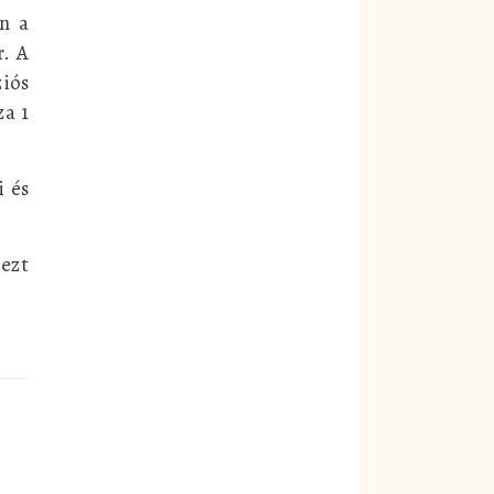
on a
r. A
ziós
za 1
i és
ezt