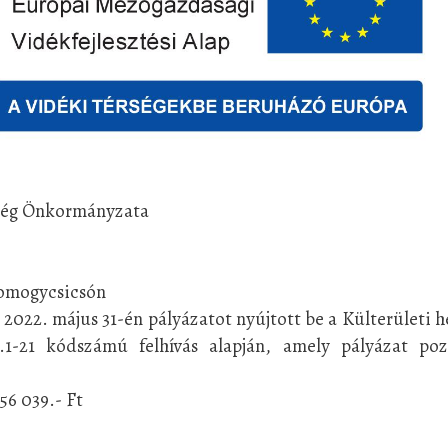
ség Önkormányzata
 Somogycsicsón
22. május 31-én pályázatot nyújtott be a Külterületi h
1.1-21 kódszámú felhívás alapján, amely pályázat poz
256 039.- Ft