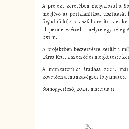
A projekt keretében megvalósul a Som
meglévő út portalanítása, tisztítását
fogadófelületre aszfalterősítő rács k
alápermetezéssel, amelyre egy réteg A
051 m.
A projektben beszerzésre került a műsz
Társa Kft., a szerződés megkötésre ker
A munkaterület átadása 2024. márc
követően a munkavégzés folyamatos.
Somogycsicsó, 2024. március 31.