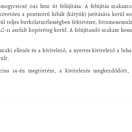
ogycsicsó 042 hrsz út felújítása. A felújítás szakasz
 követően a pontszerű hibák (kátyúk) javítására kerül so
erül teljes burkolatszélességben fektetésre, bitumenemul
C-11 aszfalt kopóréteg kerül. A felújítandó szakasz hoss
aki ellenőr és a kivitelező, a nyertes kivitelező a Juha
ült.
ius 14-én megtörtént, a kivitelezés megkezdődött, 