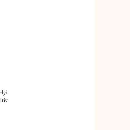
elyi
itív