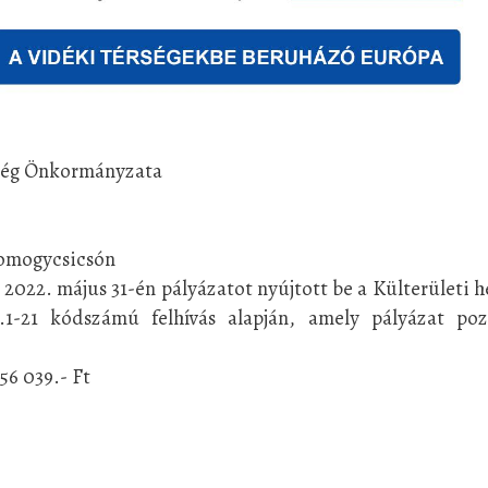
ség Önkormányzata
 Somogycsicsón
22. május 31-én pályázatot nyújtott be a Külterületi h
1.1-21 kódszámú felhívás alapján, amely pályázat poz
256 039.- Ft