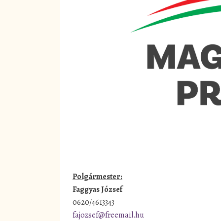
Polgármester:
Faggyas József
0620/4613343
fajozsef@freemail.hu