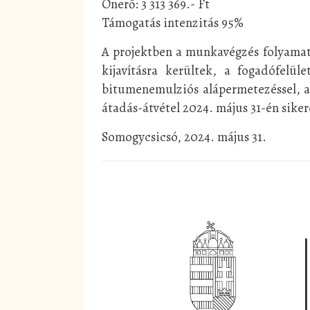
Önerő: 3 313 369.- Ft
Támogatás intenzitás 95%
A projektben a munkavégzés folyamato
kijavításra kerültek, a fogadófelüle
bitumenemulziós alápermetezéssel, am
átadás-átvétel 2024. május 31-én siker
Somogycsicsó, 2024. május 31.