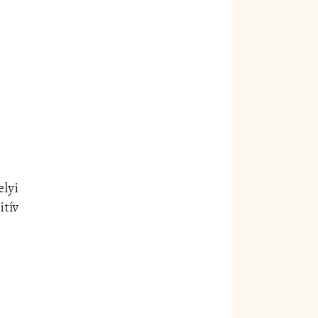
elyi
itív