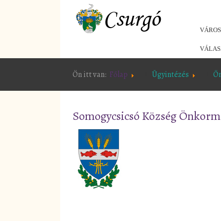
VÁRO
VÁLAS
Ön itt van:
Főlap
Ügyintézés
Ö
Somogycsicsó Község Önkorm