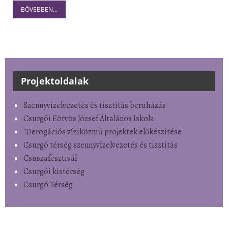
BŐVEBBEN...
Projektoldalak
Szennyvízelvezetés és tisztítás beruházás
Csurgói Eötvös József Általános Iskola
"Derogációs víziközmű projektek előkészítése"
Csurgó térség szennyvízelvezetés és tisztítás
Csuszafesztivál
Csurgói kistérség
Csurgó Térség