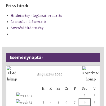
Friss hírek
Hirdetmény - fogászati rendelés
Lakossági tájékoztató
Árverési hirdetmény
Eseménynaptár
Augusztus 2026
H
K
Sz
Cs
P
Szo
V
1
2
3
4
5
6
7
8
9