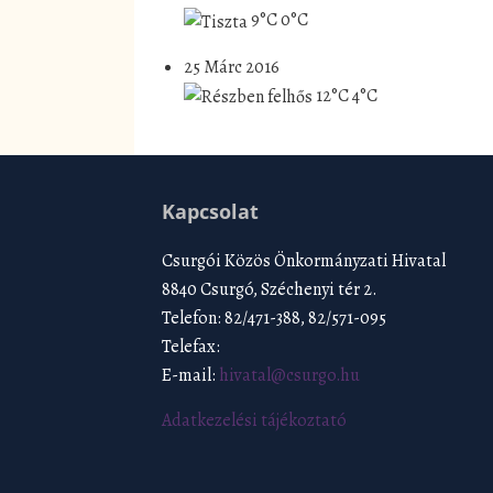
9°C
0°C
25 Márc 2016
12°C
4°C
Kapcsolat
Csurgói Közös Önkormányzati Hivatal
8840 Csurgó, Széchenyi tér 2.
Telefon: 82/471-388, 82/571-095
Telefax:
E-mail:
hivatal@csurgo.hu
Adatkezelési tájékoztató