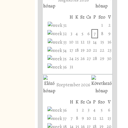
H
K
Sz
Cs
P
Szo
V
1
2
3
4
5
6
7
8
9
10
11
12
13
15
16
14
17
18
19
20
21
22
23
24
25
26
27
28
29
30
31
Szeptember 2026
H
K
Sz
Cs
P
Szo
V
1
2
3
4
5
6
7
8
9
10
11
12
13
14
15
16
17
18
19
20