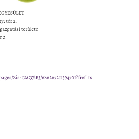
S EGYESÜLET
yi tér 2.
gazgatási területe
r 2.
pages/Zis-t%C3%B3/686267211394701?fref=ts