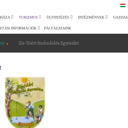
SHÁZA
TURIZMUS
ÜGYINTÉZÉS
INTÉZMÉNYEK
GAZDAS
ZTÁSI INFORMÁCIÓK
PÁLYÁZATAINK
-tó
Zis-Tóért Szabadidős Egyesület
t