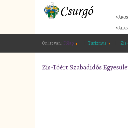
VÁRO
VÁLAS
Ön itt van:
Főlap
Turizmus
Zis
Zis-Tóért Szabadidős Egyesüle