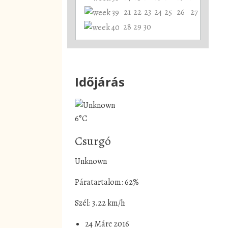
21
22
23
24
25
26
27
28
29
30
Időjárás
6°C
Csurgó
Unknown
Páratartalom: 62%
Szél: 3.22 km/h
24 Márc 2016