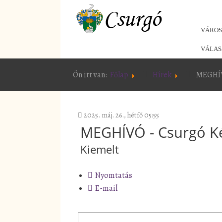
VÁRO
VÁLAS
Ön itt van:
Főlap
Hírek
MEGHÍVÓ
2025. máj. 26., hétfő 05:55
MEGHÍVÓ - Csurgó Kép
Kiemelt
Nyomtatás
E-mail