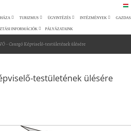
SHÁZA
TURIZMUS
ÜGYINTÉZÉS
INTÉZMÉNYEK
GAZDAS
ZTÁSI INFORMÁCIÓK
PÁLYÁZATAINK
 - Csurgó Képviselő-testületének ülésére
viselő-testületének ülésére