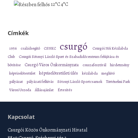
12°C
4°C
Címkék
csurgó
1956
családsegítő
CSNKC
Csurgói Női Kézilabda
Club
Csurgói Sótonyi László Sport és Szabadidőcentrum felújítása és
Csurgó Város Önkormányzata
bővítése
csuszafesztivál
hirdetmény
képviselőtestületi ülés
képviselőtestület
kézilabda
meghívó
pályázat
pályázati felhívás
Sótonyi László Sportcsarnok
Történelmi Park
Városi Uszoda
Állásajánlat
Értesítés
Kapcsolat
Csurgói Közös Önkormányzati Hivatal