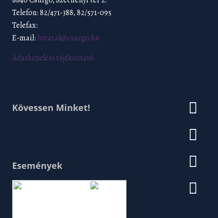
8840 Csurgó, Széchenyi tér 2.
Telefon: 82/471-388, 82/571-095
Telefax:
E-mail:
hivatal@csurgo.hu
Adatkezelési tájékoztató
Kövessen Minket!
Események
Augusztus 2026