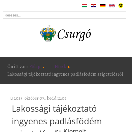
Ön itt van:
Főlap
Hírek
Lakossági tájékoztató ingyenes padlásfödém szigetelésről
2025. október 07., kedd 12:06
Lakossági tájékoztató
ingyenes padlásfödém
Kiemelt