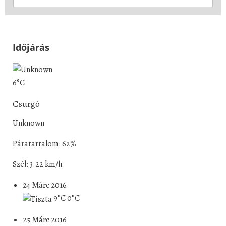
Időjárás
6°C
Csurgó
Unknown
Páratartalom: 62%
Szél: 3.22 km/h
24 Márc 2016
9°C
0°C
25 Márc 2016