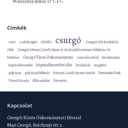
12°C
4°C
Címkék
csurgó
1956
családsegítő
CSNKC
Csurgói Női Kézilabda
Club
Csurgói Sótonyi László Sport és Szabadidőcentrum felújítása és
Csurgó Város Önkormányzata
bővítése
csuszafesztivál
hirdetmény
képviselőtestületi ülés
képviselőtestület
kézilabda
meghívó
pályázat
pályázati felhívás
Sótonyi László Sportcsarnok
Történelmi Park
Városi Uszoda
Állásajánlat
Értesítés
Kapcsolat
Csurgói Közös Önkormányzati Hivatal
8840 Csurgó, Széchenyi tér 2.