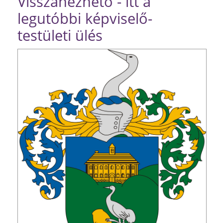
Visszanézhető - itt a
legutóbbi képviselő-
testületi ülés