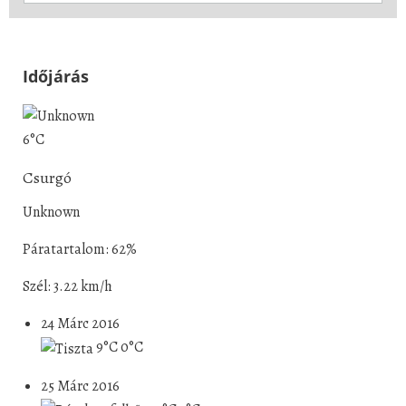
Időjárás
6°C
Csurgó
Unknown
Páratartalom: 62%
Szél: 3.22 km/h
24 Márc 2016
9°C
0°C
25 Márc 2016