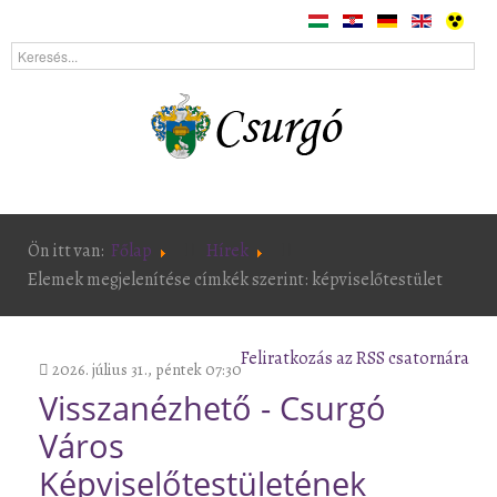
Ön itt van:
Főlap
Hírek
Elemek megjelenítése címkék szerint: képviselőtestület
Feliratkozás az RSS csatornára
2026. július 31., péntek 07:30
Visszanézhető - Csurgó
Város
Képviselőtestületének