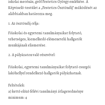
iskolai mecénás, gróf Festetics György emlékére. A
Képviselő-testület a „Festetics Ösztöndíj” működését az
alábbiakban határozza meg.
1. Az ösztöndíj célja:
Főiskolai és egyetemi tanulmányaikat folytató,
tehetséges, kiemelkedő előmenetelű hallgatók
munkájának elismerése.
2. A pályázaton való részvétel:
Főiskolai, egyetemi tanulmányaikat folytató csurgói
lakóhellyel rendelkező hallgatók pályázhatnak.
Feltételek:
a) kettő előző félévi tanulmányi átlageredménye
minimum: 4