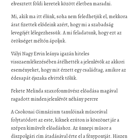
elvesztett földi keretek között életben maradni.
Mi, akik ma itt élünk, soha nem feledhetjük el, mekkora
árat fizettek elődeink azért, hogy mi a szabadság
levegőjét lélegezhessük. A mi feladatunk, hogy ezt az
örökséget méltón ápoljuk.
Vályi Nagy Ervin leánya igazán hiteles
visszaemlékezésében átélhették a jelenlévők az akkori
eseményeket, hogy mit érzett egy családtag, amikor az
édesapát éjszaka elvitték tőlük.
Fekete Melinda szaxofonművész előadása magával
ragadott minden jelenlévőt néhány percre
A Csokonai Gimnázium tanulóinak műsorával
folytatódott az este, kiknek ezúton is köszönet jár a
szépen kiművelt előadáshoz. Az ünnepi műsor a
díszpolgári cím átadásával érte el a fénypontját. Hiszen