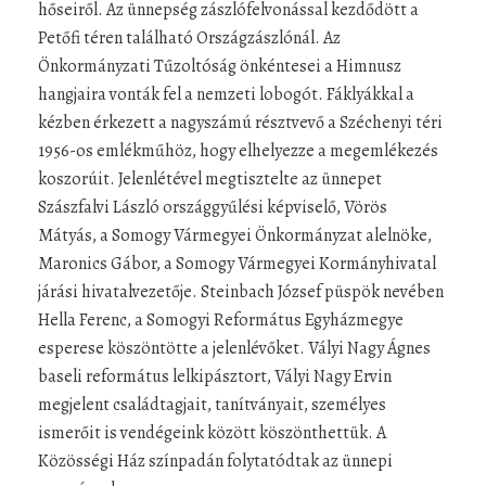
hőseiről. Az ünnepség zászlófelvonással kezdődött a
Petőfi téren található Országzászlónál. Az
Önkormányzati Tűzoltóság önkéntesei a Himnusz
hangjaira vonták fel a nemzeti lobogót. Fáklyákkal a
kézben érkezett a nagyszámú résztvevő a Széchenyi téri
1956-os emlékműhöz, hogy elhelyezze a megemlékezés
koszorúit. Jelenlétével megtisztelte az ünnepet
Szászfalvi László országgyűlési képviselő, Vörös
Mátyás, a Somogy Vármegyei Önkormányzat alelnöke,
Maronics Gábor, a Somogy Vármegyei Kormányhivatal
járási hivatalvezetője. Steinbach József püspök nevében
Hella Ferenc, a Somogyi Református Egyházmegye
esperese köszöntötte a jelenlévőket. Vályi Nagy Ágnes
baseli református lelkipásztort, Vályi Nagy Ervin
megjelent családtagjait, tanítványait, személyes
ismerőit is vendégeink között köszönthettük. A
Közösségi Ház színpadán folytatódtak az ünnepi