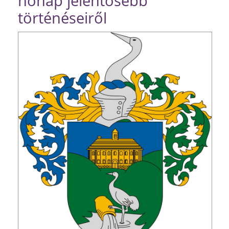
hónap jelentősebb
történéseiről