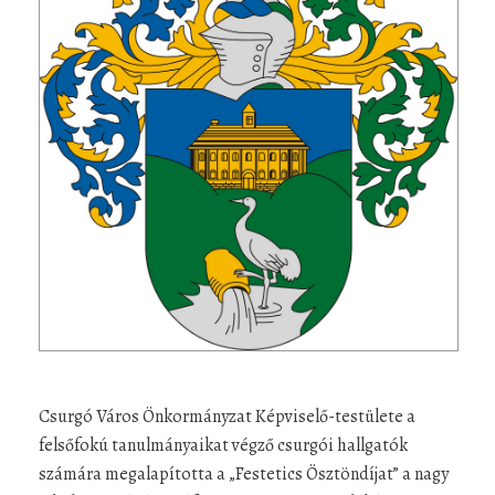
Csurgó Város Önkormányzat Képviselő-testülete a
felsőfokú tanulmányaikat végző csurgói hallgatók
számára megalapította a „Festetics Ösztöndíjat” a nagy