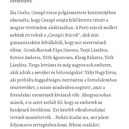
események.
Ilia Csaba, Csurgó város polgármestere köszöntőjében
elmondta, hogy Csurgó erején felül kivette részét a
magyar történelem alakításában. A Pesti srácok mellett
nekünk itt voltak a „Csurgói Srácok”, akik már
gimnazistaként felvállalták, hogy mit szeretnének
elérni. Gondolhatunk Pápa Jánosra, Varjú Lászlóra,
Kovács Andorra, Tóth Ágostonra, Klung Bálintra, Tóth
Lászlóra, Varga Istvánra és még nagyon sok emberre,
akik adták a nevüket és bátorságukat! Vályi Nagy Ervin,
aki próbálta higgadtságra ösztönözni a forradalomban
résztvevőket, s szinte mindenben segített, amit a
forradalmi események kívántak tőle. Ahogyan sokan
mások, ő is azért szólalt fel, hogy az emberek ne
kezdjenek lövöldözni. Ezt később ellenforradalmi
tettnek minősítették….Nehéz átadni ma, mit jelent
folyamatos rettegésben lenni, félteni családot,