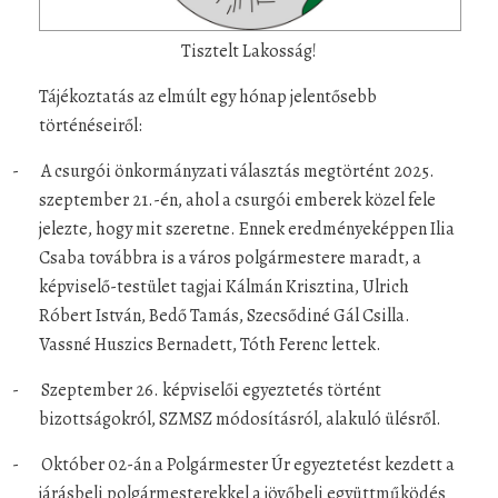
Tisztelt Lakosság!
Tájékoztatás az elmúlt egy hónap jelentősebb
történéseiről:
-
A csurgói önkormányzati választás megtörtént 2025.
szeptember 21.-én, ahol a csurgói emberek közel fele
jelezte, hogy mit szeretne. Ennek eredményeképpen Ilia
Csaba továbbra is a város polgármestere maradt, a
képviselő-testület tagjai Kálmán Krisztina, Ulrich
Róbert István, Bedő Tamás, Szecsődiné Gál Csilla.
Vassné Huszics Bernadett, Tóth Ferenc lettek.
-
Szeptember 26. képviselői egyeztetés történt
bizottságokról, SZMSZ módosításról, alakuló ülésről.
-
Október 02-án a Polgármester Úr egyeztetést kezdett a
járásbeli polgármesterekkel a jövőbeli együttműködés