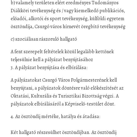
b) valamely területen elért eredményes Tudományos
Diákköri tevékenység és / vagy kiemelkedő publikációs,
előadói, alkotói és sport tevékenység, külföldi egyetem
ösztöndíja, Csurgó város hírnevét öregbítő tevékenység
c) szociálisan rászoruló hallgató
A fent szerepelt feltételek közül legalább kettőnek
teljesülnie kell a pályázat benyújtásához​​​
3. A pályázat benyújtása és elbírálása:
A pályázatokat Csurgó Város Polgármesterének kell
benyújtani, a pályázatok döntésre való előkészítését az
Oktatási, Kulturális és Turisztikai Bizottság végzi. A
pályázatok elbírálásáról a Képviselő-testület dönt.
4. Az ösztöndíj mértéke, hatálya és átadása:
Két hallgató részesülhet ösztöndíjban. Az ösztöndíj