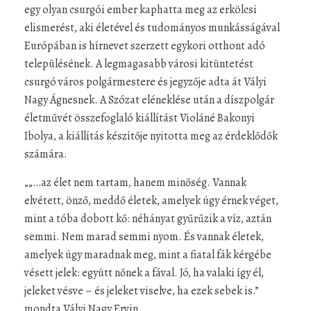
egy olyan csurgói ember kaphatta meg az erkölcsi
elismerést, aki életével és tudományos munkásságával
Európában is hírnevet szerzett egykori otthont adó
településének. A legmagasabb városi kitüntetést
csurgó város polgármestere és jegyzője adta át Vályi
Nagy Ágnesnek. A Szózat eléneklése után a díszpolgár
életművét összefoglaló kiállítást Violáné Bakonyi
Ibolya, a kiállítás készítője nyitotta meg az érdeklődők
számára.
„„…az élet nem tartam, hanem minőség. Vannak
elvétett, önző, meddő életek, amelyek úgy érnek véget,
mint a tóba dobott kő: néhányat gyűrűzik a víz, aztán
semmi. Nem marad semmi nyom. És vannak életek,
amelyek úgy maradnak meg, mint a fiatal fák kérgébe
vésett jelek: együtt nőnek a fával. Jó, ha valaki így él,
jeleket vésve – és jeleket viselve, ha ezek sebek is.”
mondta Vályi Nagy Ervin.