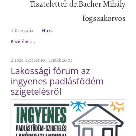
Tisztelettel: dr.Bacher Mihály
fogszakorvos
Kategória:
Hírek
Bővebben...
2025. október 10., péntek 20:06
Lakossági fórum az
ingyenes padlásfödém
szigetelésről