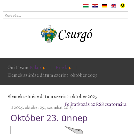
Ön itt van:
Főlap
Hírek
Elemek szűrése dátum szerint: október 2025
Elemek szűrése dátum szerint: október 2025
Feliratkozás az RSS csatornára
2025. október 25., szombat 20:25
Október 23. ünnep