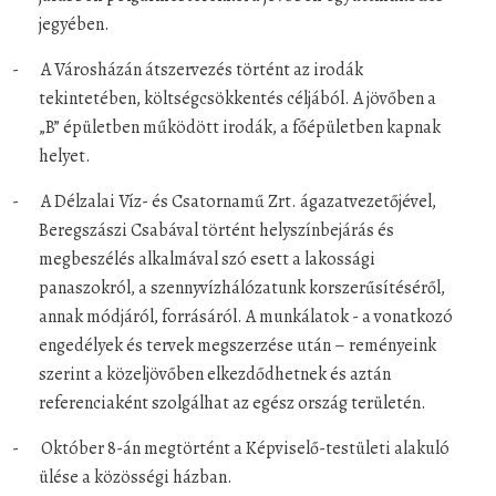
jegyében.
-
A Városházán átszervezés történt az irodák
tekintetében, költségcsökkentés céljából. A jövőben a
„B” épületben működött irodák, a főépületben kapnak
helyet.
-
A Délzalai Víz- és Csatornamű Zrt. ágazatvezetőjével,
Beregszászi Csabával történt helyszínbejárás és
megbeszélés alkalmával szó esett a lakossági
panaszokról, a szennyvízhálózatunk korszerűsítéséről,
annak módjáról, forrásáról. A munkálatok - a vonatkozó
engedélyek és tervek megszerzése után – reményeink
szerint a közeljövőben elkezdődhetnek és aztán
referenciaként szolgálhat az egész ország területén.
-
Október 8-án megtörtént a Képviselő-testületi alakuló
ülése a közösségi házban.