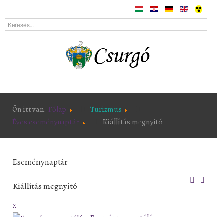
Ön itt van:
Főlap
Turizmus
Éves eseménynaptár
Kiállítás megnyitó
Eseménynaptár
Kiállítás megnyitó
x