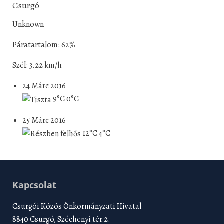
Csurgó
Unknown
Páratartalom: 62%
Szél: 3.22 km/h
24 Márc 2016
9°C
0°C
25 Márc 2016
12°C
4°C
Kapcsolat
Csurgói Közös Önkormányzati Hivatal
8840 Csurgó, Széchenyi tér 2.