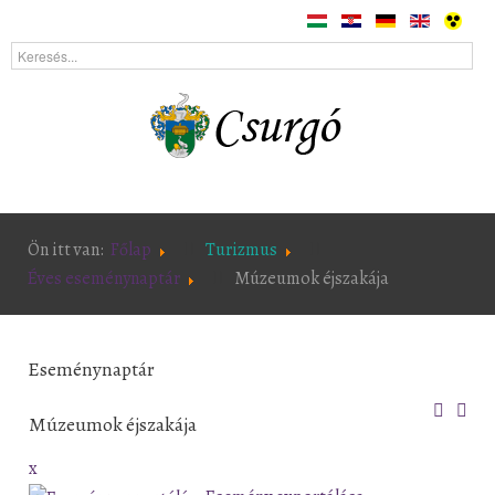
Ön itt van:
Főlap
Turizmus
Éves eseménynaptár
Múzeumok éjszakája
Eseménynaptár
Múzeumok éjszakája
x