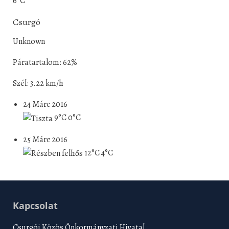
6°C
Csurgó
Unknown
Páratartalom: 62%
Szél: 3.22 km/h
24 Márc 2016
9°C
0°C
25 Márc 2016
12°C
4°C
Kapcsolat
Csurgói Közös Önkormányzati Hivatal