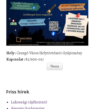
Hely :
Csurgó Város Helytörténeti Gyűjtemény
Kapcsolat :
82/900-017
Vissza
Friss hírek
Lakossági tájékoztató
Árverési hirdetmény