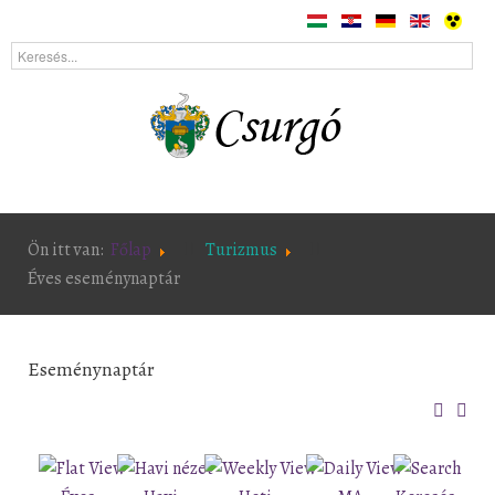
Ön itt van:
Főlap
Turizmus
Éves eseménynaptár
Eseménynaptár