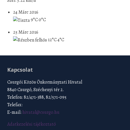
Szél: 3.22 km/h
24 Márc 2016
9°C
0°C
25 Márc 2016
12°C
4°C
Kapcsolat
Csurgói Közös Önkormányzati Hivatal
8840 Csurgó, Széchenyi tér 2.
Telefon: 82/471-388, 82/571-095
Telefax:
E-mail:
hivatal@csurgo.hu
Adatkezelési tájékoztató