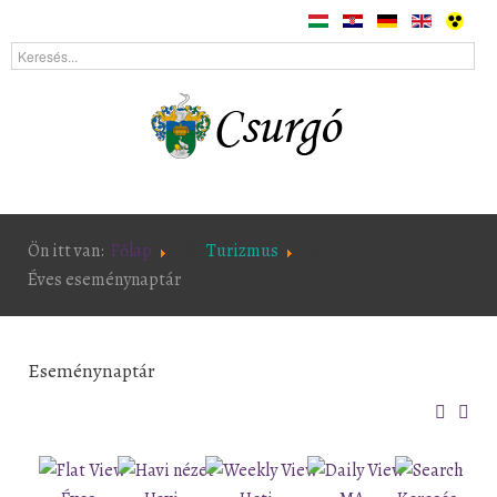
Ön itt van:
Főlap
Turizmus
Éves eseménynaptár
Eseménynaptár