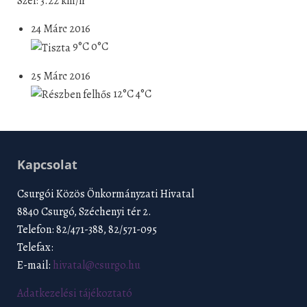
Szél: 3.22 km/h
24 Márc 2016
9°C
0°C
25 Márc 2016
12°C
4°C
Kapcsolat
Csurgói Közös Önkormányzati Hivatal
8840 Csurgó, Széchenyi tér 2.
Telefon: 82/471-388, 82/571-095
Telefax:
E-mail:
hivatal@csurgo.hu
Adatkezelési tájékoztató