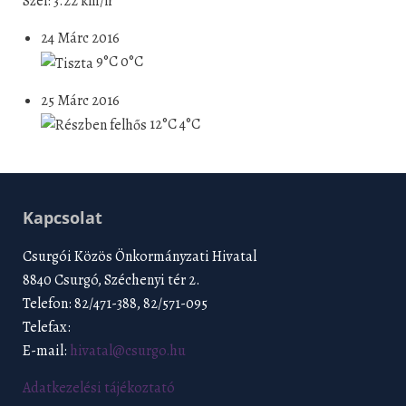
Szél: 3.22 km/h
24 Márc 2016
9°C
0°C
25 Márc 2016
12°C
4°C
Kapcsolat
Csurgói Közös Önkormányzati Hivatal
8840 Csurgó, Széchenyi tér 2.
Telefon: 82/471-388, 82/571-095
Telefax:
E-mail:
hivatal@csurgo.hu
Adatkezelési tájékoztató