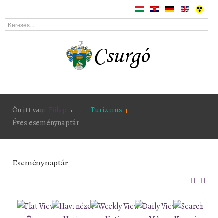
Ön itt van:
Főlap
Turizmus
Éves eseménynaptár
Eseménynaptár