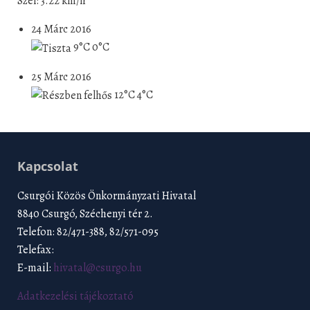
Szél: 3.22 km/h
24 Márc 2016
9°C
0°C
25 Márc 2016
12°C
4°C
Kapcsolat
Csurgói Közös Önkormányzati Hivatal
8840 Csurgó, Széchenyi tér 2.
Telefon: 82/471-388, 82/571-095
Telefax:
E-mail:
hivatal@csurgo.hu
Adatkezelési tájékoztató