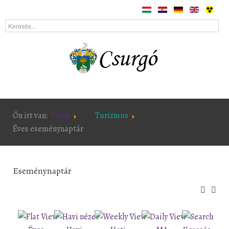
Ön itt van:
Főlap
Turizmus
Éves eseménynaptár
Eseménynaptár