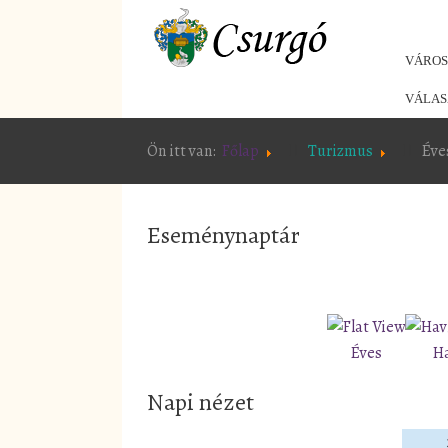
VÁRO
VÁLAS
Ön itt van:
Főlap
Turizmus
Éve
Eseménynaptár
Éves
H
Napi nézet