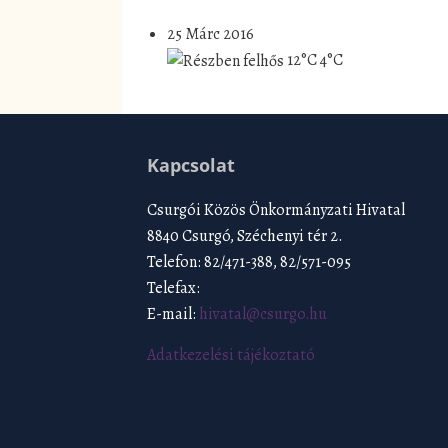
25 Márc 2016
12°C
4°C
Kapcsolat
Csurgói Közös Önkormányzati Hivatal
8840 Csurgó, Széchenyi tér 2.
Telefon: 82/471-388, 82/571-095
Telefax:
E-mail:
hivatal@csurgo.hu
Adatkezelési tájékoztató