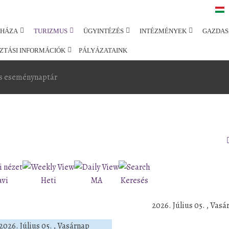
SHÁZA
TURIZMUS
ÜGYINTÉZÉS
INTÉZMÉNYEK
GAZDAS
ZTÁSI INFORMÁCIÓK
PÁLYÁZATAINK
s eseménynaptár
avi
Heti
MA
Keresés
2026. Július 05. , Vasá
2026. Július 05. , Vasárnap