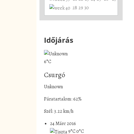
28
29
30
Időjárás
6°C
Csurgó
Unknown
Páratartalom: 62%
Szél: 3.22 km/h
24 Márc 2016
9°C
0°C