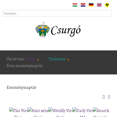
Ön itt van:
Főlap
Turizmus
Éves eseménynaptár
Eseménynaptár