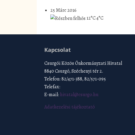
25 Márc 2016
12°C
4°C
Kapcsolat
Csurgói Közös Önkormányzati Hivatal
8840 Csurgó, Széchenyi tér 2.
Telefon: 82/471-388, 82/571-095
Telefax:
E-mail:
hivatal@csurgo.hu
Adatkezelési tájékoztató