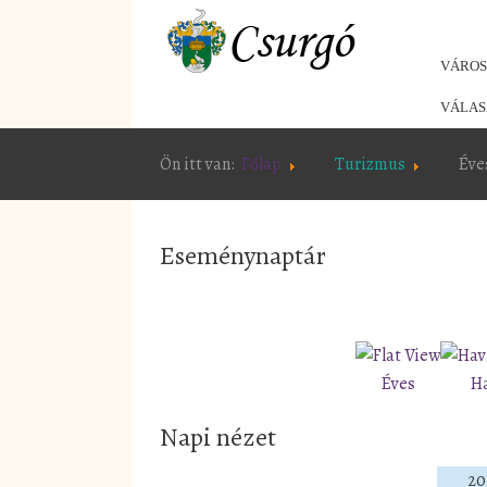
VÁRO
VÁLAS
Ön itt van:
Főlap
Turizmus
Éve
Eseménynaptár
Éves
H
Napi nézet
20