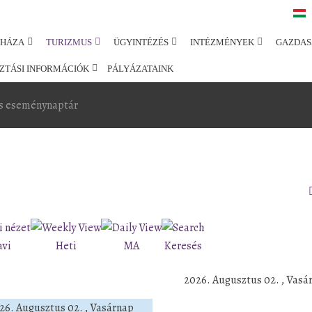
SHÁZA
TURIZMUS
ÜGYINTÉZÉS
INTÉZMÉNYEK
GAZDAS
ZTÁSI INFORMÁCIÓK
PÁLYÁZATAINK
s eseménynaptár
avi
Heti
MA
Keresés
2026. Augusztus 02. , Vasá
26. Augusztus 02. , Vasárnap