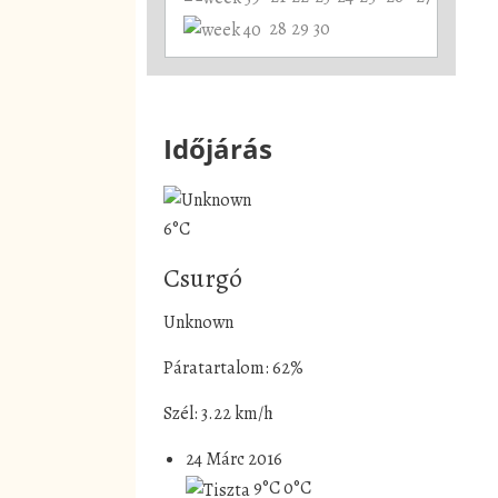
28
29
30
Időjárás
6°C
Csurgó
Unknown
Páratartalom: 62%
Szél: 3.22 km/h
24 Márc 2016
9°C
0°C