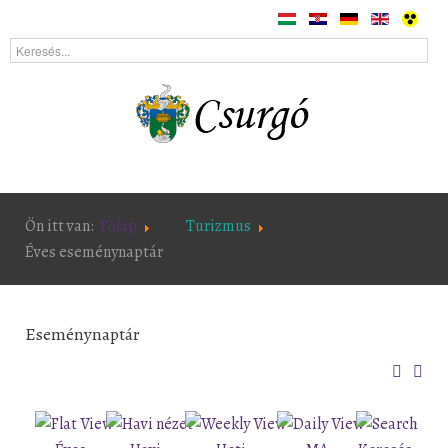
Ön itt van:
Főlap
Turizmus
Éves eseménynaptár
Eseménynaptár