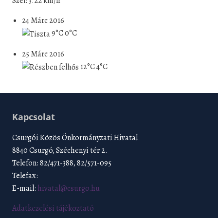
Szél: 3.22 km/h
24 Márc 2016
9°C
0°C
25 Márc 2016
12°C
4°C
Kapcsolat
Csurgói Közös Önkormányzati Hivatal
8840 Csurgó, Széchenyi tér 2.
Telefon: 82/471-388, 82/571-095
Telefax:
E-mail:
hivatal@csurgo.hu
Adatkezelési tájékoztató