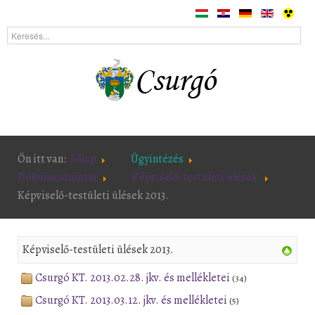
Ön itt van:
Főlap
Ügyintézés
Dokumentumtár
Képviselő-testületi ülések
Képviselő-testületi ülések 2013.
Képviselő-testületi ülések 2013.
Csurgó KT. 2013.02.28. jkv. és mellékletei
(34)
Csurgó KT. 2013.03.12. jkv. és mellékletei
(5)