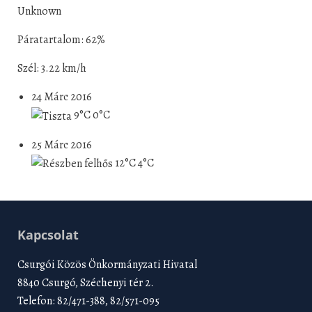
Unknown
Páratartalom: 62%
Szél: 3.22 km/h
24 Márc 2016
9°C
0°C
25 Márc 2016
12°C
4°C
Kapcsolat
Csurgói Közös Önkormányzati Hivatal
8840 Csurgó, Széchenyi tér 2.
Telefon: 82/471-388, 82/571-095