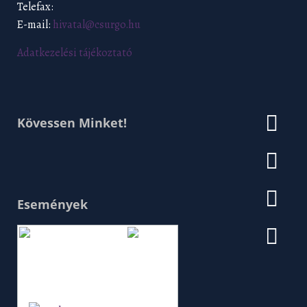
Telefax:
E-mail:
hivatal@csurgo.hu
Adatkezelési tájékoztató
Kövessen Minket!
Események
Augusztus 2026
H
K
Sz
Cs
P
Szo
V