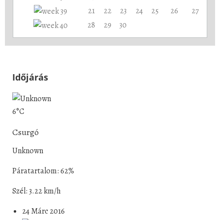
21
22
23
24
25
26
27
28
29
30
Időjárás
6°C
Csurgó
Unknown
Páratartalom: 62%
Szél: 3.22 km/h
24 Márc 2016