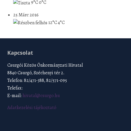
9°C
0°C
25 Márc 2016
12°C
4°C
Kapcsolat
Csurgói Közös Önkormányzati Hivatal
8840 Csurgó, Széchenyi tér 2.
Telefon: 82/471-388, 82/571-095
Telefax:
E-mail:
hivatal@csurgo.hu
Adatkezelési tájékoztató