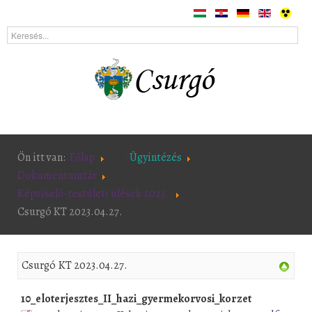
Ön itt van:
Főlap
Ügyintézés
Dokumentumtár
Képviselő-testületi ülések 2023.
Csurgó KT 2023.04.27.
Csurgó KT 2023.04.27.
10_eloterjesztes_II_hazi_gyermekorvosi_korzet