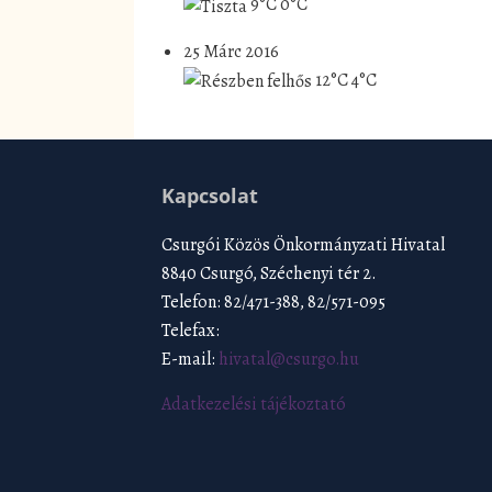
9°C
0°C
25 Márc 2016
12°C
4°C
Kapcsolat
Csurgói Közös Önkormányzati Hivatal
8840 Csurgó, Széchenyi tér 2.
Telefon: 82/471-388, 82/571-095
Telefax:
E-mail:
hivatal@csurgo.hu
Adatkezelési tájékoztató