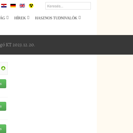
ÁG
HÍREK
HASZNOS TUDNIVALÓK
gó KT 2023.12.20.
és
és
és