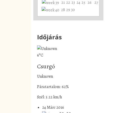
21
22
23
24
25
26
27
28
29
30
Időjárás
6°C
Csurgó
Unknown
Páratartalom: 62%
Szél: 3.22 km/h
24 Márc 2016