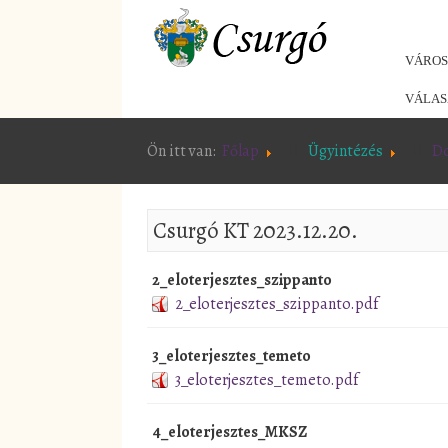
VÁRO
VÁLAS
Ön itt van:
Főlap
Ügyintézés
D
Csurgó KT 2023.12.20.
2_eloterjesztes_szippanto
2_eloterjesztes_szippanto.pdf
3_eloterjesztes_temeto
3_eloterjesztes_temeto.pdf
4_eloterjesztes_MKSZ