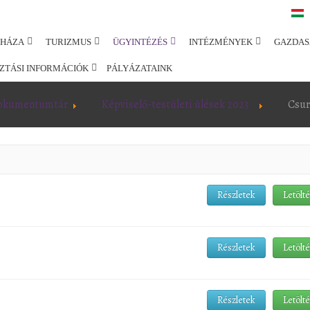
SHÁZA
TURIZMUS
ÜGYINTÉZÉS
INTÉZMÉNYEK
GAZDAS
ZTÁSI INFORMÁCIÓK
PÁLYÁZATAINK
okumentumtár
Képviselő-testületi ülések 2023.
Csur
Részletek
Letölt
Részletek
Letölt
Részletek
Letölt