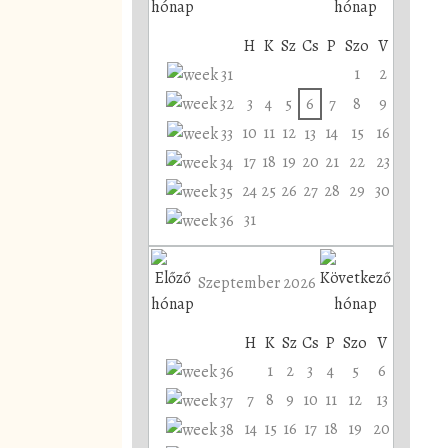
H
K
Sz
Cs
P
Szo
V
1
2
3
4
5
6
7
8
9
10
11
12
14
15
16
13
17
18
19
20
21
22
23
24
25
26
27
28
29
30
31
Szeptember 2026
H
K
Sz
Cs
P
Szo
V
1
2
3
4
5
6
7
8
9
10
11
12
13
14
15
16
17
18
19
20